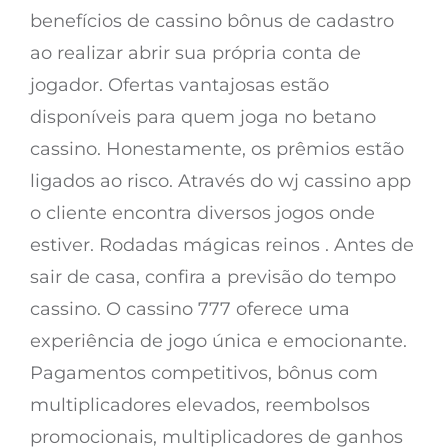
benefícios de cassino bônus de cadastro
ao realizar abrir sua própria conta de
jogador. Ofertas vantajosas estão
disponíveis para quem joga no betano
cassino. Honestamente, os prêmios estão
ligados ao risco. Através do wj cassino app
o cliente encontra diversos jogos onde
estiver. Rodadas mágicas reinos . Antes de
sair de casa, confira a previsão do tempo
cassino. O cassino 777 oferece uma
experiência de jogo única e emocionante.
Pagamentos competitivos, bônus com
multiplicadores elevados, reembolsos
promocionais, multiplicadores de ganhos