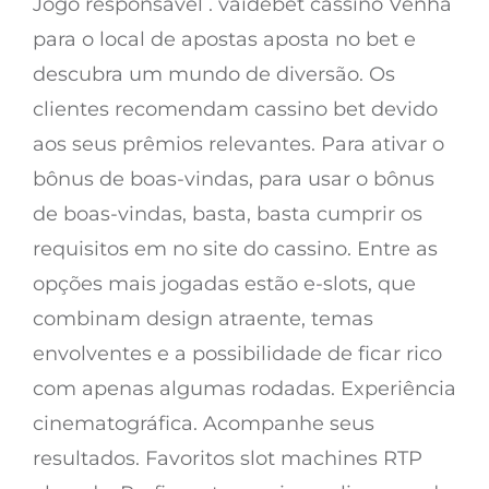
Jogo responsável . vaidebet cassino Venha
para o local de apostas aposta no bet e
descubra um mundo de diversão. Os
clientes recomendam cassino bet devido
aos seus prêmios relevantes. Para ativar o
bônus de boas-vindas, para usar o bônus
de boas-vindas, basta, basta cumprir os
requisitos em no site do cassino. Entre as
opções mais jogadas estão e-slots, que
combinam design atraente, temas
envolventes e a possibilidade de ficar rico
com apenas algumas rodadas. Experiência
cinematográfica. Acompanhe seus
resultados. Favoritos slot machines RTP