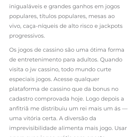
inigualáveis e grandes ganhos em jogos
populares, títulos populares, mesas ao
vivo, caça-níqueis de alto risco e jackpots
progressivos.
Os jogos de cassino são uma ótima forma
de entretenimento para adultos. Quando
visita o jw cassino, todo mundo curte
especiais jogos. Acesse qualquer
plataforma de cassino que da bonus no
cadastro comprovada hoje. Logo depois a
anfitriã me distribuiu um rei mais um ás —
uma vitória certa. A diversão da
imprevisibilidade alimenta mais jogo. Usar