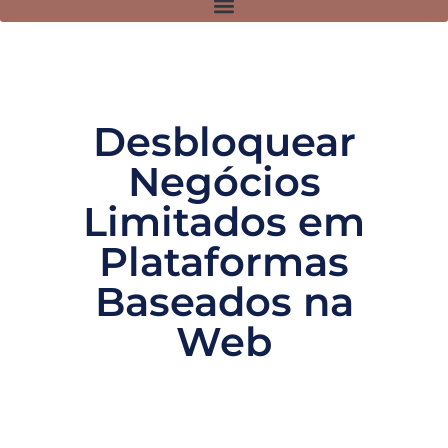
Desbloquear
Negócios
Limitados em
Plataformas
Baseados na
Web