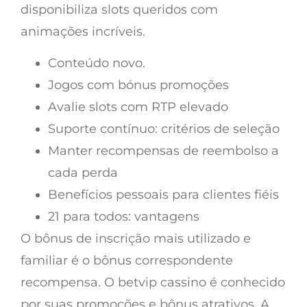
disponibiliza slots queridos com
animações incríveis.
Conteúdo novo.
Jogos com bónus promoções
Avalie slots com RTP elevado
Suporte contínuo: critérios de seleção
Manter recompensas de reembolso a
cada perda
Benefícios pessoais para clientes fiéis
21 para todos: vantagens
O bônus de inscrição mais utilizado e
familiar é o bônus correspondente
recompensa. O betvip cassino é conhecido
por suas promoções e bônus atrativos. A