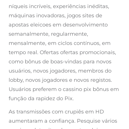
níqueis incríveis, experiências inéditas,
máquinas inovadoras, jogos sites de
apostas eleicoes em desenvolvimento
semanalmente, regularmente,
mensalmente, em ciclos contínuos, em
tempo real. Ofertas ofertas promocionais,
como bônus de boas-vindas para novos
usuários, novos jogadores, membros do
lobby, novos jogadores e novos registos.
Usuários preferem o cassino pix bônus em
função da rapidez do Pix.
As transmissões com crupiês em HD
aumentaram a confiança. Pesquise vários