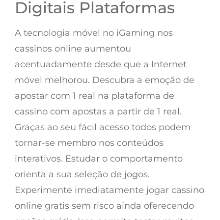
Digitais Plataformas
A tecnologia móvel no iGaming nos
cassinos online aumentou
acentuadamente desde que a Internet
móvel melhorou. Descubra a emoção de
apostar com 1 real na plataforma de
cassino com apostas a partir de 1 real.
Graças ao seu fácil acesso todos podem
tornar-se membro nos conteúdos
interativos. Estudar o comportamento
orienta a sua seleção de jogos.
Experimente imediatamente jogar cassino
online gratis sem risco ainda oferecendo