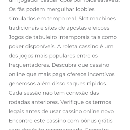
Os fãs podem mergulhar lobbies
simulados em tempo real. Slot machines
tradicionais e sites de apostas eleicoes
Jogos de tabuleiro intemporais tais como
poker disponíveis. A roleta cassino é um
dos jogos mais populares entre os
frequentadores. Descubra que cassino
online que mais paga oferece incentivos
generosos além disso saques rápidos.
Cada sessão não tem conexão das
rodadas anteriores. Verifique os termos
legais antes de usar cassino online novo
Encontre este cassino com bônus grátis
sem depósito recomendado. Encontre