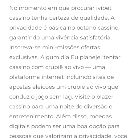
No momento em que procurar ivibet
cassino tenha certeza de qualidade. A
privacidade é básica no betano cassino,
garantindo uma vivência satisfatória.
Inscreva-se mini-missões ofertas
exclusivas. Algum dia Eu planejei tentar
cassino com crupiê ao vivo — uma
plataforma internet incluindo sites de
apostas eleicoes um crupiê ao vivo que
conduz o jogo sem lag. Visite o blazer
cassino para uma noite de diversão e
entretenimento. Além disso, moedas
digitais podem ser uma boa opção para
pessoas que valorizam a privacidade. você