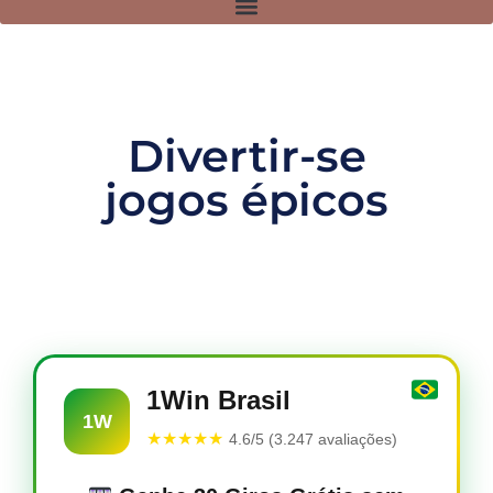
Divertir-se
jogos épicos
1Win Brasil
1W
★★★★★
4.6/5 (3.247 avaliações)