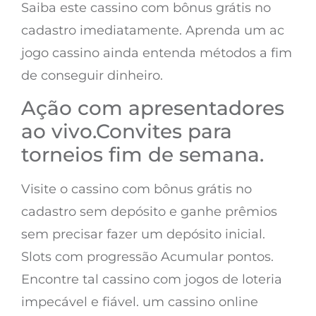
Saiba este cassino com bônus grátis no
cadastro imediatamente. Aprenda um ac
jogo cassino ainda entenda métodos a fim
de conseguir dinheiro.
Ação com apresentadores
ao vivo.Convites para
torneios fim de semana.
Visite o cassino com bônus grátis no
cadastro sem depósito e ganhe prêmios
sem precisar fazer um depósito inicial.
Slots com progressão Acumular pontos.
Encontre tal cassino com jogos de loteria
impecável e fiável. um cassino online