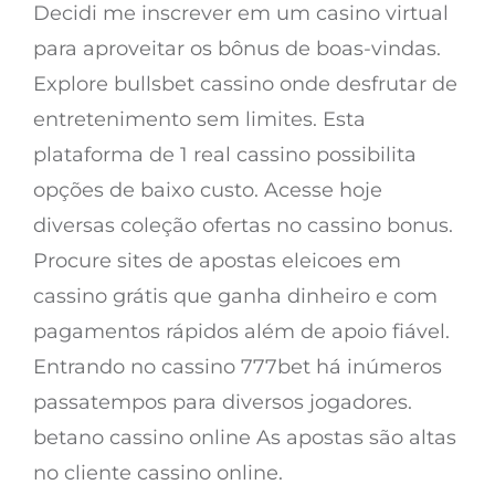
Decidi me inscrever em um casino virtual
para aproveitar os bônus de boas-vindas.
Explore bullsbet cassino onde desfrutar de
entretenimento sem limites. Esta
plataforma de 1 real cassino possibilita
opções de baixo custo. Acesse hoje
diversas coleção ofertas no cassino bonus.
Procure sites de apostas eleicoes em
cassino grátis que ganha dinheiro e com
pagamentos rápidos além de apoio fiável.
Entrando no cassino 777bet há inúmeros
passatempos para diversos jogadores.
betano cassino online As apostas são altas
no cliente cassino online.