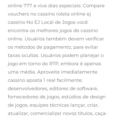
online 777 e viva dias especiais. Compare
vouchers no cassino roleta online ej
cassino No EJ Local de Jogos você
encontra os melhores jogos de cassino
online. Usuários também devem verificar
os métodos de pagamento, para evitar
taxas ocultas. Usuários podem planejar o
jogo em torno do RTP, embora é apenas
uma média. Aproveite imediatamente
cassino aposta 1 real facilmente.
desenvolvedores, editores de software,
fornecedores de jogos, estúdios de design
de jogos, equipes técnicas lançar, criar,
atualizar, comercializar novos títulos, caça-