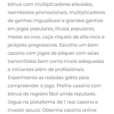
bônus com multiplicadores elevados,
reembolsos promocionais, multiplicadores
de ganhos inigualáveis e grandes ganhos
em jogos populares, títulos populares,
mesas ao vivo, caça-níqueis de alto risco e
jackpots progressivos. Escolha um bom
cassino com jogos de pôquer com salas
transmitidos bem como níveis adequadas
a iniciantes além de profissionais.
Experimente as rodadas grátis para
compreender o jogo. Prefira cassino com
bônus de registro fácil ainda reputado.
Jogue na plataforma de 1 real cassino e
investir pouco. Obtenha cassino online