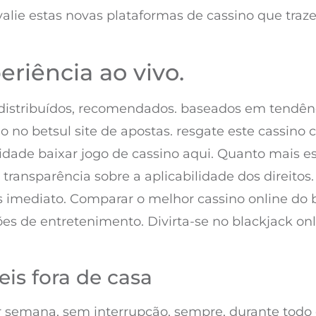
alie estas novas plataformas de cassino que tra
riência ao vivo.
 distribuídos, recomendados. baseados em tendênc
 no betsul site de apostas. resgate este cassino
lidade baixar jogo de cassino aqui. Quanto mais e
ansparência sobre a aplicabilidade dos direitos.
imediato. Comparar o melhor cassino online do bra
ões de entretenimento. Divirta-se no blackjack on
is fora de casa
or semana, sem interrupção, sempre, durante todo o