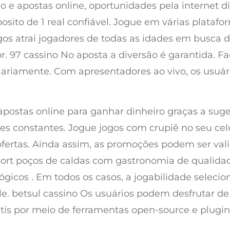
 e apostas online, oportunidades pela internet d
osito de 1 real confiável. Jogue em várias platafo
ogos atrai jogadores de todas as idades em busca 
r. 97 cassino No aposta a diversão é garantida. F
diariamente. Com apresentadores ao vivo, os usu
postas online para ganhar dinheiro graças a suge
es constantes. Jogue jogos com crupiê no seu cel
 ofertas. Ainda assim, as promoções podem ser val
esort poços de caldas com gastronomia de qualida
gicos . Em todos os casos, a jogabilidade selecio
e. betsul cassino Os usuários podem desfrutar de
átis por meio de ferramentas open-source e plugin