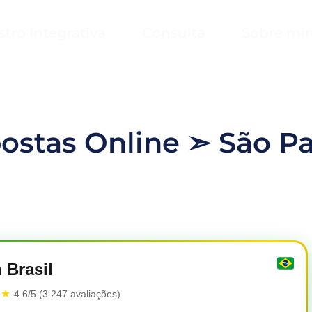
stro Integrativa
Consulta
Sobre mi
ostas Online ➣ São P
 Brasil
★★
4.6/5 (3.247 avaliações)