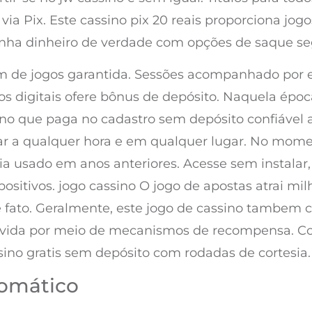
a Pix. Este cassino pix 20 reais proporciona jogo
ganha dinheiro de verdade com opções de saque se
am de jogos garantida. Sessões acompanhado por 
s digitais ofere bônus de depósito. Naquela época
ino que paga no cadastro sem depósito confiável a
gar a qualquer hora e em qualquer lugar. No mom
ia usado em anos anteriores. Acesse sem instalar
itivos. jogo cassino O jogo de apostas atrai mil
de fato. Geralmente, este jogo de cassino tambem
vida por meio de mecanismos de recompensa. Co
no gratis sem depósito com rodadas de cortesia.
tomático