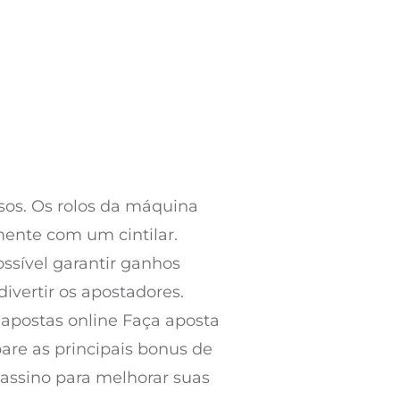
sos. Os rolos da máquina
ente com um cintilar.
ssível garantir ganhos
ivertir os apostadores.
p apostas online Faça aposta
pare as principais bonus de
 cassino para melhorar suas