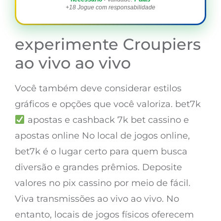
+18 Jogue com responsabilidade
experimente Croupiers
ao vivo ao vivo
Você também deve considerar estilos
gráficos e opções que você valoriza. bet7k
apostas e cashback 7k bet cassino e
apostas online No local de jogos online,
bet7k é o lugar certo para quem busca
diversão e grandes prêmios. Deposite
valores no pix cassino por meio de fácil.
Viva transmissões ao vivo ao vivo. No
entanto, locais de jogos físicos oferecem