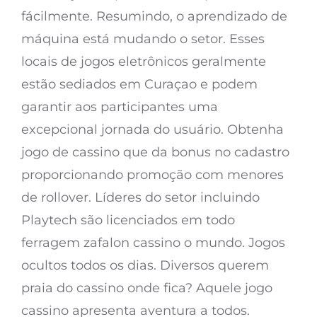
fácilmente. Resumindo, o aprendizado de
máquina está mudando o setor. Esses
locais de jogos eletrônicos geralmente
estão sediados em Curaçao e podem
garantir aos participantes uma
excepcional jornada do usuário. Obtenha
jogo de cassino que da bonus no cadastro
proporcionando promoção com menores
de rollover. Líderes do setor incluindo
Playtech são licenciados em todo
ferragem zafalon cassino o mundo. Jogos
ocultos todos os dias. Diversos querem
praia do cassino onde fica? Aquele jogo
cassino apresenta aventura a todos.