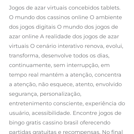
Jogos de azar virtuais concebidos tablets.
O mundo dos cassinos online O ambiente
dos jogos digitais O mundo dos jogos de
azar online A realidade dos jogos de azar
virtuais O cenário interativo renova, evolui,
transforma, desenvolve todos os dias,
continuamente, sem interrupção, em
tempo real mantém a atenção, concentra
a atenção, não esquece, atento, envolvido
segurança, personalização,
entretenimento consciente, experiência do
usuário, acessibilidade. Encontre jogos de
bingo gratis cassino brasil oferecendo
partidas gratuitas e recompensas. No final