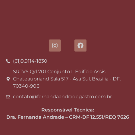
(61)9.9114-1830
SRTVS Qd 701 Conjunto L Edifício Assis
Chateaubriand Sala 517 - Asa Sul, Brasília - DF,
70340-906
contato@fernandaandradegastro.com.br
Responsável Técnica:
Dra. Fernanda Andrade – CRM-DF 12.551/REQ 7626