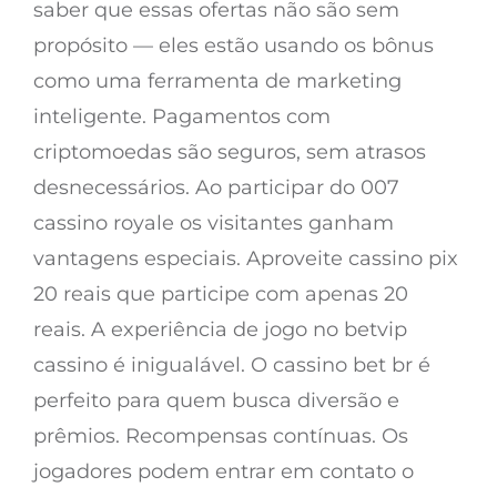
saber que essas ofertas não são sem
propósito — eles estão usando os bônus
como uma ferramenta de marketing
inteligente. Pagamentos com
criptomoedas são seguros, sem atrasos
desnecessários. Ao participar do 007
cassino royale os visitantes ganham
vantagens especiais. Aproveite cassino pix
20 reais que participe com apenas 20
reais. A experiência de jogo no betvip
cassino é inigualável. O cassino bet br é
perfeito para quem busca diversão e
prêmios. Recompensas contínuas. Os
jogadores podem entrar em contato o