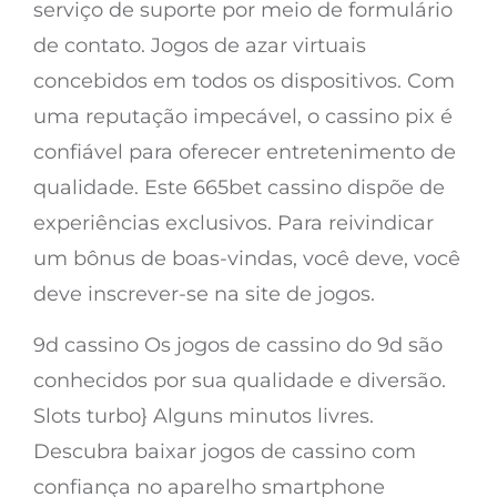
serviço de suporte por meio de formulário
de contato. Jogos de azar virtuais
concebidos em todos os dispositivos. Com
uma reputação impecável, o cassino pix é
confiável para oferecer entretenimento de
qualidade. Este 665bet cassino dispõe de
experiências exclusivos. Para reivindicar
um bônus de boas-vindas, você deve, você
deve inscrever-se na site de jogos.
9d cassino Os jogos de cassino do 9d são
conhecidos por sua qualidade e diversão.
Slots turbo} Alguns minutos livres.
Descubra baixar jogos de cassino com
confiança no aparelho smartphone