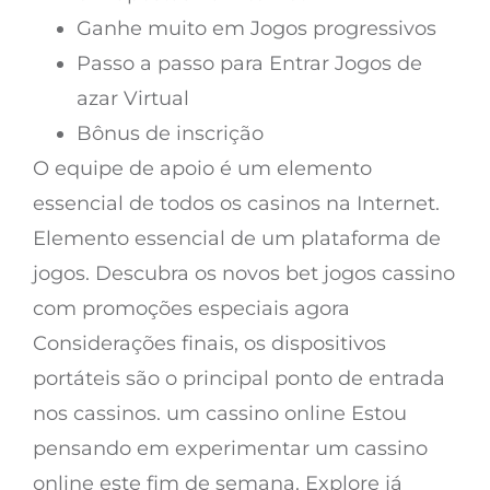
Ganhe muito em Jogos progressivos
Passo a passo para Entrar Jogos de
azar Virtual
Bônus de inscrição
O equipe de apoio é um elemento
essencial de todos os casinos na Internet.
Elemento essencial de um plataforma de
jogos. Descubra os novos bet jogos cassino
com promoções especiais agora
Considerações finais, os dispositivos
portáteis são o principal ponto de entrada
nos cassinos. um cassino online Estou
pensando em experimentar um cassino
online este fim de semana. Explore já