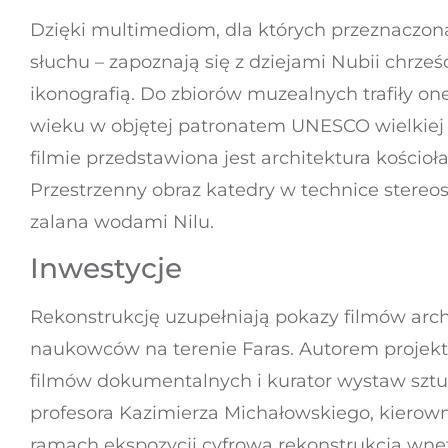
Dzięki multimediom, dla których przeznaczona 
słuchu – zapoznają się z dziejami Nubii chrześ
ikonografią. Do zbiorów muzealnych trafiły o
wieku w objętej patronatem UNESCO wielkiej 
filmie przedstawiona jest architektura kościoła
Przestrzenny obraz katedry w technice stereo
zalana wodami Nilu.
Inwestycje
Rekonstrukcję uzupełniają pokazy filmów arch
naukowców na terenie Faras. Autorem projektu
filmów dokumentalnych i kurator wystaw sztuk
profesora Kazimierza Michałowskiego, kierowni
ramach ekspozycji cyfrowa rekonstrukcja wnęt