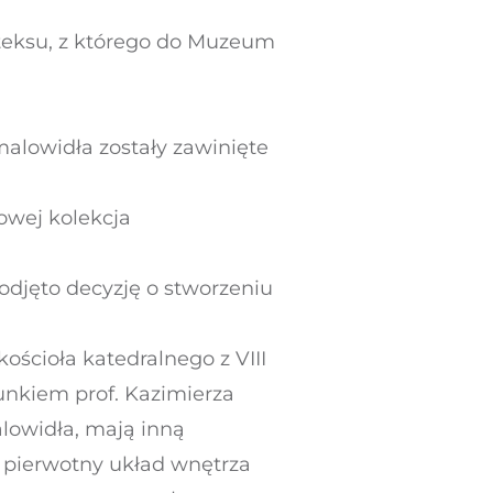
rteksu, z którego do Muzeum
alowidła zostały zawinięte
wej kolekcja
djęto decyzję o stworzeniu
ścioła katedralnego z VIII
unkiem prof. Kazimierza
alowidła, mają inną
 pierwotny układ wnętrza