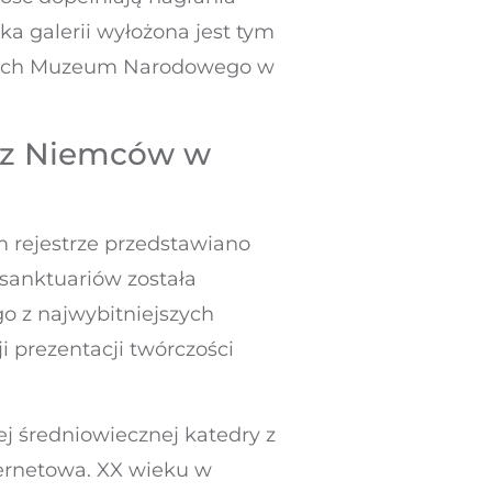
ka galerii wyłożona jest tym
jnych Muzeum Narodowego w
rzez Niemców w
m rejestrze przedstawiano
 sanktuariów została
 z najwybitniejszych
 prezentacji twórczości
j średniowiecznej katedry z
ternetowa. XX wieku w