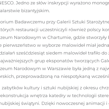
NESCO. Jedno ze słów inskrypcji wyrażono mon
larstwie bizantyjskim.
ratorium Badawczemu przy Galerii Sztuki Staroż
órych restauracji uczestniczyli również polscy 
um Narodowym w Chartumie, gdzie stworzyły bli
 że pierwszeństwo w wyborze malowideł miał jedna
ziałań sześćdziesiąt siedem malowideł trafiło d
najważniejszych grup eksponatów tworzących Galer
uzeum Narodowym w Warszawie była jedną z najwa
rskich, przeprowadzoną na niespotykaną wcześnie
 zabytków kultury i sztuki nubijskiej z okresu chrz
ekonstrukcja wnętrza katedry w technologii ste
nubijskiej świątyni. Dzięki nowoczesnej animacji 