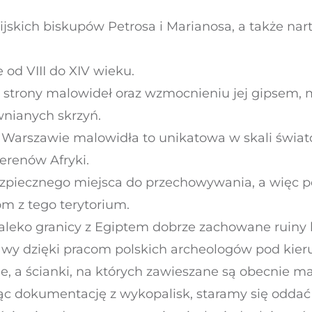
ijskich biskupów Petrosa i Marianosa, a także na
 od VIII do XIV wieku.
 strony malowideł oraz wzmocnieniu jej gipsem, m
nianych skrzyń.
szawie malowidła to unikatowa w skali świato
terenów Afryki.
piecznego miejsca do przechowywania, a więc po
m z tego terytorium.
aleko granicy z Egiptem dobrze zachowane ruiny ko
zawy dzięki pracom polskich archeologów pod kier
e, a ścianki, na których zawieszane są obecnie m
jąc dokumentację z wykopalisk, staramy się oddać