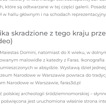
, które są odtwarzane w tej części galerii. Posadz
ył w hallu głównym i na schodach reprezentacy
aika skradzione z tego kraju p
deo)
 Maiestas Domini, natomiast do X wieku, w dolny
owanym malowidle z katedry z Faras. Ikonografia
mieszczonych w absydzie. Wystawą dzieł jednego
uzeum Narodowe w Warszawie powraca do tradycji
um Narodowe w Warszawie, faras3d.pl
 polskiej archeologii śródziemnomorskiej – słynne
 poświęcona jest uruchomiona właśnie strona in