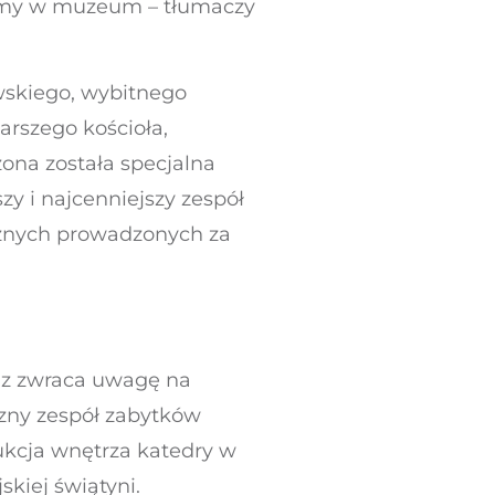
teśmy w muzeum – tłumaczy
wskiego, wybitnego
arszego kościoła,
ona została specjalna
 i najcenniejszy zespół
cznych prowadzonych za
raz zwraca uwagę na
czny zespół zabytków
kcja wnętrza katedry w
kiej świątyni.