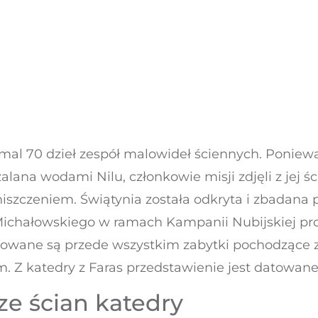
iemal 70 dzieł zespół malowideł ściennych. Poni
ana wodami Nilu, członkowie misji zdjęli z jej śc
niszczeniem. Świątynia została odkryta i zbadana 
Michałowskiego w ramach Kampanii Nubijskiej pr
towane są przede wszystkim zabytki pochodzące z
. Z katedry z Faras przedstawienie jest datowane
e ścian katedry