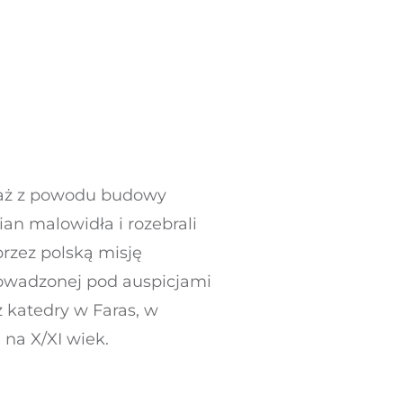
eważ z powodu budowy
ian malowidła i rozebrali
przez polską misję
owadzonej pod auspicjami
 katedry w Faras, w
 na X/XI wiek.