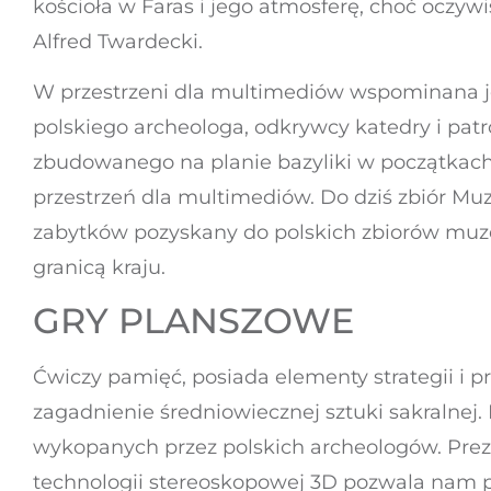
kościoła w Faras i jego atmosferę, choć oczy
Alfred Twardecki.
W przestrzeni dla multimediów wspominana je
polskiego archeologa, odkrywcy katedry i patr
zbudowanego na planie bazyliki w początkach 
przestrzeń dla multimediów. Do dziś zbiór M
zabytków pozyskany do polskich zbiorów muze
granicą kraju.
GRY PLANSZOWE
Ćwiczy pamięć, posiada elementy strategii i 
zagadnienie średniowiecznej sztuki sakralnej
wykopanych przez polskich archeologów. Pre
technologii stereoskopowej 3D pozwala nam po 