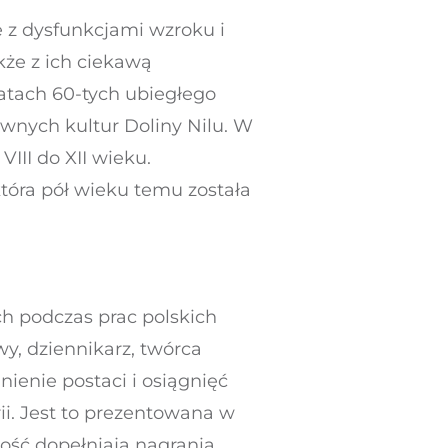
e z dysfunkcjami wzroku i
akże z ich ciekawą
atach 60-tych ubiegłego
wnych kultur Doliny Nilu. W
VIII do XII wieku.
tóra pół wieku temu została
ch podczas prac polskich
y, dziennikarz, twórca
ienie postaci i osiągnięć
ii. Jest to prezentowana w
ość dopełniają nagrania