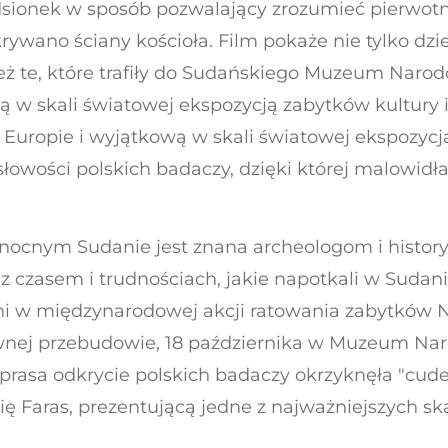
edsionek w sposób pozwalający zrozumieć pierwot
wano ściany kościoła. Film pokaże nie tylko dzieł
 te, które trafiły do Sudańskiego Muzeum Naro
ą w skali światowej ekspozycją zabytków kultury i 
w Europie i wyjątkową w skali światowej ekspozycj
słowości polskich badaczy, dzięki której malowidł
łnocnym Sudanie jest znana archeologom i histor
 z czasem i trudnościach, jakie napotkali w Sudani
 oni w międzynarodowej akcji ratowania zabytków N
townej przebudowie, 18 października w Muzeum 
a prasa odkrycie polskich badaczy okrzyknęła "cu
 Faras, prezentującą jedne z najważniejszych sk