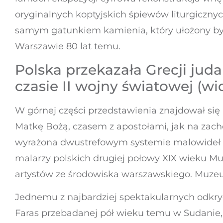
oryginalnych koptyjskich śpiewów liturgicznych
samym gatunkiem kamienia, który ułożony b
Warszawie 80 lat temu.
Polska przekazała Grecji jud
czasie II wojny światowej (wi
W górnej części przedstawienia znajdował się
Matkę Bożą, czasem z apostołami, jak na zach
wyrażona dwustrefowym systemie malowideł u
malarzy polskich drugiej połowy XIX wieku M
artystów ze środowiska warszawskiego. Muze
Jednemu z najbardziej spektakularnych odkryć
Faras przebadanej pół wieku temu w Sudanie,