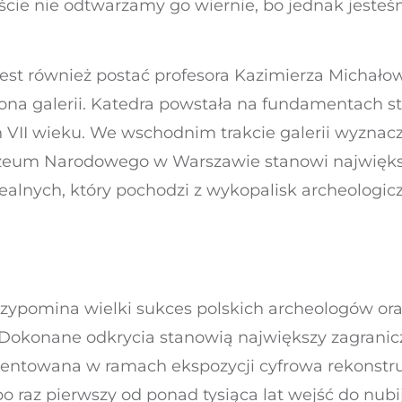
wiście nie odtwarzamy go wiernie, bo jednak jes
st również postać profesora Kazimierza Michało
ona galerii. Katedra powstała na fundamentach st
VII wieku. We wschodnim trakcie galerii wyznacz
uzeum Narodowego w Warszawie stanowi największy
alnych, który pochodzi z wykopalisk archeologi
przypomina wielki sukces polskich archeologów o
. Dokonane odkrycia stanowią największy zagrani
zentowana w ramach ekspozycji cyfrowa rekonstru
raz pierwszy od ponad tysiąca lat wejść do nubijs