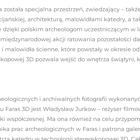
została specjalna przestrzeń, zwiedzający – takż
cijańskiej, architekturą, malowidłami katedry, a t
ne dzięki polskim archeologom uczestniczącym w l
międzynarodowej akcji ratowania pozostałości da
 i malowidła ścienne, które powstały w okresie od 
skopowej 3D pozwala wejść do wnętrza świątyni, k
eologicznych i archiwalnych fotografii wykonany
 Faras 3D jest Władysław Jurkow – reżyser filmow
i współczesnej. Ma ona również na celu przypomn
ka prac archeologicznych w Faras i patrona galer
rza katedry w technologii stereoskopowej 3D. Cał