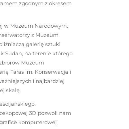
ogramem zgodnym z okresem
ytnej w Muzeum Narodowym,
konserwatorzy z Muzeum
źniaczą galerię sztuki
k Sudan, na terenie którego
o zbiorów Muzeum
ię Faras im. Konserwacja i
żniejszych i najbardziej
j skalę.
eścijańskiego.
reoskopowej 3D pozwoli nam
i grafice komputerowej