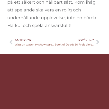
på ett säkert och hållbart sätt. Kom ihåg
att spelande ska vara en rolig och
underhållande upplevelse, inte en börda.
Ha kul och spela ansvarsfullt!
ANTERIOR
PRÓXIMO
Watson watch tv show streaming online
Book of Dead: 50 Freispiele ohne play n go Spiele Einzahlung Innovativ 2026