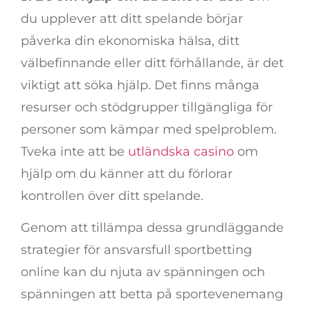
du upplever att ditt spelande börjar
påverka din ekonomiska hälsa, ditt
välbefinnande eller ditt förhållande, är det
viktigt att söka hjälp. Det finns många
resurser och stödgrupper tillgängliga för
personer som kämpar med spelproblem.
Tveka inte att be
utländska casino
om
hjälp om du känner att du förlorar
kontrollen över ditt spelande.
Genom att tillämpa dessa grundläggande
strategier för ansvarsfull sportbetting
online kan du njuta av spänningen och
spänningen att betta på sportevenemang