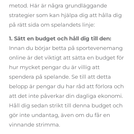
metod. Här är några grundläggande
strategier som kan hjälpa dig att hålla dig
på rätt sida om spelandets linje:
1. Sätt en budget och håll dig till den:
Innan du börjar betta på sportevenemang
online är det viktigt att sätta en budget för
hur mycket pengar du är villig att
spendera på spelande. Se till att detta
belopp är pengar du har råd att förlora och
att det inte påverkar din dagliga ekonomi.
Håll dig sedan strikt till denna budget och
gör inte undantag, även om du får en
vinnande strimma.