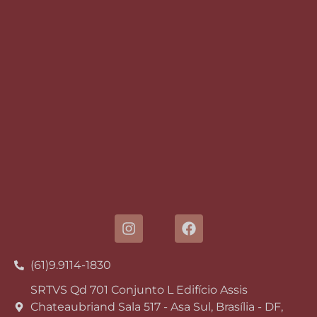
(61)9.9114-1830
SRTVS Qd 701 Conjunto L Edifício Assis
Chateaubriand Sala 517 - Asa Sul, Brasília - DF,