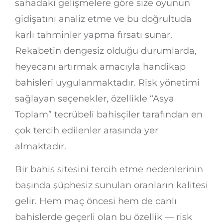
sahadaki gelişmelere göre size oyunun
gidişatını analiz etme ve bu doğrultuda
karlı tahminler yapma fırsatı sunar.
Rekabetin dengesiz olduğu durumlarda,
heyecanı artırmak amacıyla handikap
bahisleri uygulanmaktadır. Risk yönetimi
sağlayan seçenekler, özellikle “Asya
Toplam” tecrübeli bahisçiler tarafından en
çok tercih edilenler arasında yer
almaktadır.
Bir bahis sitesini tercih etme nedenlerinin
başında şüphesiz sunulan oranların kalitesi
gelir. Hem maç öncesi hem de canlı
bahislerde geçerli olan bu özellik — risk