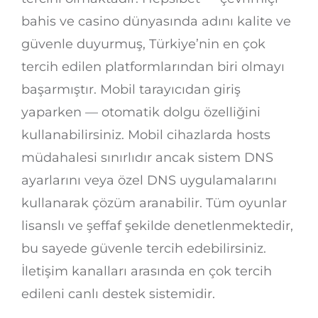
bahis ve casino dünyasında adını kalite ve
güvenle duyurmuş, Türkiye’nin en çok
tercih edilen platformlarından biri olmayı
başarmıştır. Mobil tarayıcıdan giriş
yaparken — otomatik dolgu özelliğini
kullanabilirsiniz.
Mobil cihazlarda hosts
müdahalesi sınırlıdır ancak sistem DNS
ayarlarını veya özel DNS uygulamalarını
kullanarak çözüm aranabilir. Tüm oyunlar
lisanslı ve şeffaf şekilde denetlenmektedir,
bu sayede güvenle tercih edebilirsiniz.
İletişim kanalları arasında en çok tercih
edileni canlı destek sistemidir.