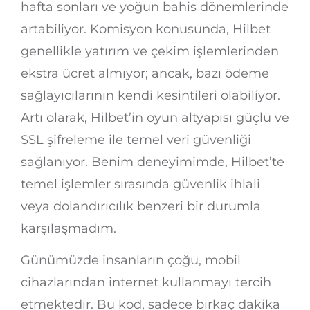
hafta sonları ve yoğun bahis dönemlerinde
artabiliyor. Komisyon konusunda, Hilbet
genellikle yatırım ve çekim işlemlerinden
ekstra ücret almıyor; ancak, bazı ödeme
sağlayıcılarının kendi kesintileri olabiliyor.
Artı olarak, Hilbet’in oyun altyapısı güçlü ve
SSL şifreleme ile temel veri güvenliği
sağlanıyor. Benim deneyimimde, Hilbet’te
temel işlemler sırasında güvenlik ihlali
veya dolandırıcılık benzeri bir durumla
karşılaşmadım.
Günümüzde insanların çoğu, mobil
cihazlarından internet kullanmayı tercih
etmektedir. Bu kod, sadece birkaç dakika