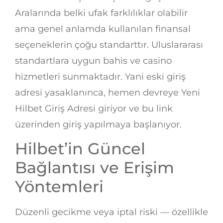
Aralarında belki ufak farklılıklar olabilir
ama genel anlamda kullanılan finansal
seçeneklerin çoğu standarttır. Uluslararası
standartlara uygun bahis ve casino
hizmetleri sunmaktadır. Yani eski giriş
adresi yasaklanınca, hemen devreye Yeni
Hilbet Giriş Adresi giriyor ve bu link
üzerinden giriş yapılmaya başlanıyor.
Hilbet’in Güncel
Bağlantısı ve Erişim
Yöntemleri
Düzenli gecikme veya iptal riski — özellikle