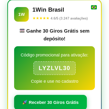
1Win Brasil
1W
★★★★★
4.6/5 (3.247 avaliações)
Ganhe 30 Giros Grátis sem
depósito!
Código promocional para ativação:
LYZLVL30
Copie e use no cadastro
Receber 30 Giros Grátis