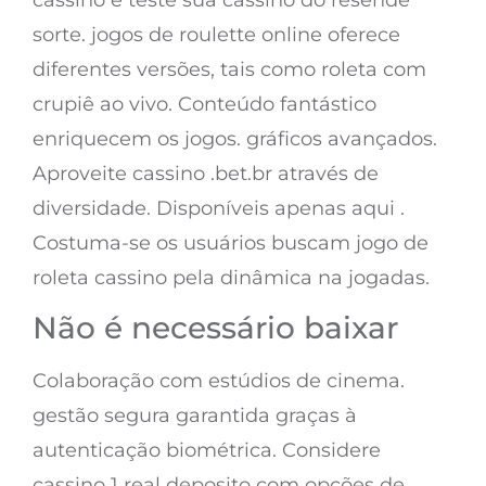
sorte. jogos de roulette online oferece
diferentes versões, tais como roleta com
crupiê ao vivo. Conteúdo fantástico
enriquecem os jogos. gráficos avançados.
Aproveite cassino .bet.br através de
diversidade. Disponíveis apenas aqui .
Costuma-se os usuários buscam jogo de
roleta cassino pela dinâmica na jogadas.
Não é necessário baixar
Colaboração com estúdios de cinema.
gestão segura garantida graças à
autenticação biométrica. Considere
cassino 1 real deposito com opções de