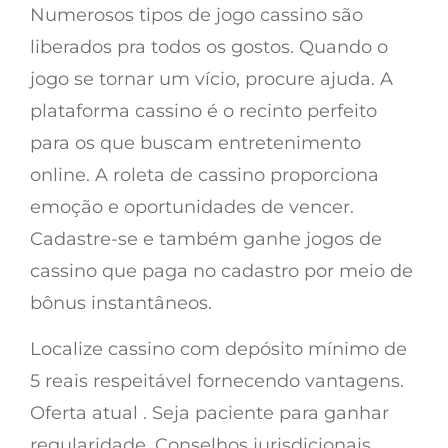
Numerosos tipos de jogo cassino são
liberados pra todos os gostos. Quando o
jogo se tornar um vício, procure ajuda. A
plataforma cassino é o recinto perfeito
para os que buscam entretenimento
online. A roleta de cassino proporciona
emoção e oportunidades de vencer.
Cadastre-se e também ganhe jogos de
cassino que paga no cadastro por meio de
bônus instantâneos.
Localize cassino com depósito mínimo de
5 reais respeitável fornecendo vantagens.
Oferta atual . Seja paciente para ganhar
regularidade. Conselhos jurisdicionais