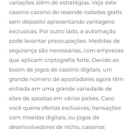
variações além de estratégias. Veja este
cassino cassino do resende rodadas gratis
sem deposito apresentando vantagens
exclusivas. Por outro lado, a automação
pode levantar preocupações. Medidas de
segurança são necessárias, com empresas
que aplicam criptografia forte. Devido ao
boom de jogos de cassino digitais, um
grande número de apostadores agora têm
entrada em uma grande variedade de
sites de apostas em vários países. Caso
você queira ofertas exclusivas, transações
com moedas digitais, ou jogos de
desenvolvedores de nicho, cassinos