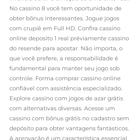
No cassino 8 você tem oportunidade de
obter bônus interessantes. Jogue jogos
com crupiê em Full HD. Confira cassino
online deposito 1 real préviamente cassino
do resende para apostar. Não importa, o
que você prefere, a responsabilidade é
fundamental para manter seu jogo sob
controle. Forma comprar cassino online
confiável com assistência especializado.
Explore cassino com jogos de azar grátis
com alternativas diversas. Acesse um
cassino com bônus grátis no cadastro sem
depósito para obter vantagens fantásticos.
A aprovação é um característica essencial