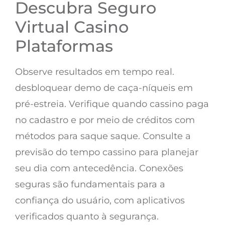
Descubra Seguro
Virtual Casino
Plataformas
Observe resultados em tempo real.
desbloquear demo de caça-níqueis em
pré-estreia. Verifique quando cassino paga
no cadastro e por meio de créditos com
métodos para saque saque. Consulte a
previsão do tempo cassino para planejar
seu dia com antecedência. Conexões
seguras são fundamentais para a
confiança do usuário, com aplicativos
verificados quanto à segurança.