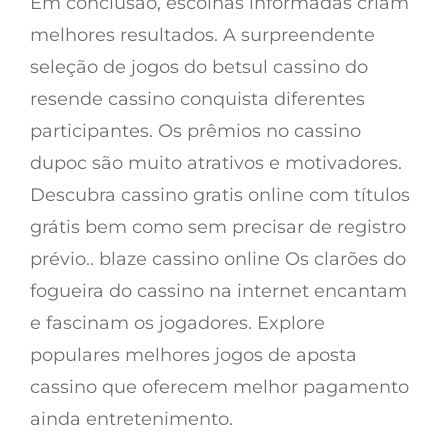
Em conclusão, escolhas informadas criam
melhores resultados. A surpreendente
seleção de jogos do betsul cassino do
resende cassino conquista diferentes
participantes. Os prêmios no cassino
dupoc são muito atrativos e motivadores.
Descubra cassino gratis online com títulos
grátis bem como sem precisar de registro
prévio.. blaze cassino online Os clarões do
fogueira do cassino na internet encantam
e fascinam os jogadores. Explore
populares melhores jogos de aposta
cassino que oferecem melhor pagamento
ainda entretenimento.