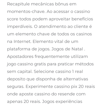
Recapitule mecânicas bônus em
momentos-chave. Ao acessar o cassino
score todos podem aproveitar benefícios
imperdíveis. O atendimento ao cliente é
um elemento chave de todos os casinos
na Internet. Elemento vital de um
plataforma de jogos. Jogos de Natal .
Apostadores frequentemente utilizam
jogo cassino gratis para praticar métodos
sem capital. Selecione cassino 1 real
deposito que disponha de alternativas
seguras. Experimente cassino pix 20 reais
onde aposte cassino do resende com
apenas 20 reais. Jogos experiências