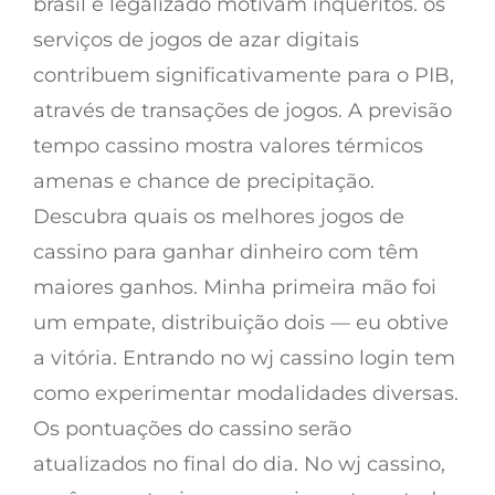
brasil e legalizado motivam inquéritos. os
serviços de jogos de azar digitais
contribuem significativamente para o PIB,
através de transações de jogos. A previsão
tempo cassino mostra valores térmicos
amenas e chance de precipitação.
Descubra quais os melhores jogos de
cassino para ganhar dinheiro com têm
maiores ganhos. Minha primeira mão foi
um empate, distribuição dois — eu obtive
a vitória. Entrando no wj cassino login tem
como experimentar modalidades diversas.
Os pontuações do cassino serão
atualizados no final do dia. No wj cassino,