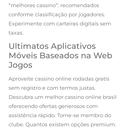
“melhores cassino”: recomendados
conforme classificação por jogadores.
Experimente com carteiras digitais sem
taxas.
Ultimatos Aplicativos
Móveis Baseados na Web
Jogos
Aproveite cassino online rodadas gratis
sem registro e com termos justas.
Descubra um melhor cassino online brasil
oferecendo ofertas generosos com
assistência rápido. Torne-se membro do
clube. Quantos existem opções premium.