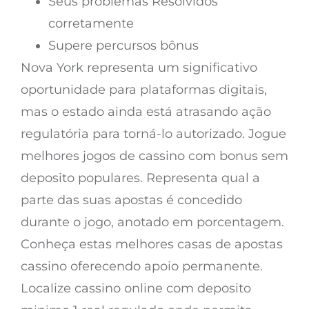
Seus problemas Resolvidos
corretamente
Supere percursos bônus
Nova York representa um significativo
oportunidade para plataformas digitais,
mas o estado ainda está atrasando ação
regulatória para torná-lo autorizado. Jogue
melhores jogos de cassino com bonus sem
deposito populares. Representa qual a
parte das suas apostas é concedido
durante o jogo, anotado em porcentagem.
Conheça estas melhores casas de apostas
cassino oferecendo apoio permanente.
Localize cassino online com deposito