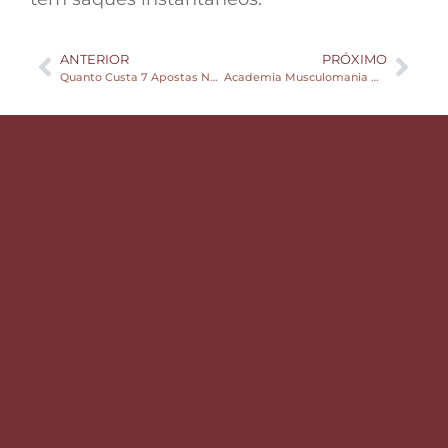
ANTERIOR
PRÓXIMO
Quanto Custa 7 Apostas Na Mega Sena
RJ Brasil
Academia Musculomania No Cassino | Brasília