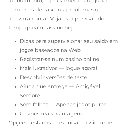
atendimento, especialmente ao ajudar
com erros de caixa ou problemas de
acesso à conta . Veja esta previsão do
tempo para o cassino hoje.
Dicas para supervisionar seu saldo em
jogos baseados na Web
Registrar-se num casino online
Mais lucrativos — jogue agora!
Descobrir versões de teste
Ajuda que entrega — Amigável
Sempre
Sem falhas — Apenas jogos puros
Casinos reais: vantagens.
Opções testadas . Pesquisar cassino que