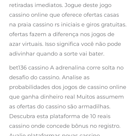
retiradas imediatos. Jogue deste jogo
cassino online que oferece ofertas casas
na praia cassino rs iniciais e giros gratuitas.
ofertas fazem a diferença nos jogos de
azar virtuais. Isso significa você não pode
adivinhar quando a sorte vai bater.
bet136 cassino A adrenalina corre solta no
desafio do cassino. Analise as
probabilidades dos jogos de cassino online
que ganha dinheiro real Muitos assumem
as ofertas do cassino são armadilhas.
Descubra esta plataforma de 10 reais
cassino onde concede bônus no registro.
Avalie plataformas novas cassino