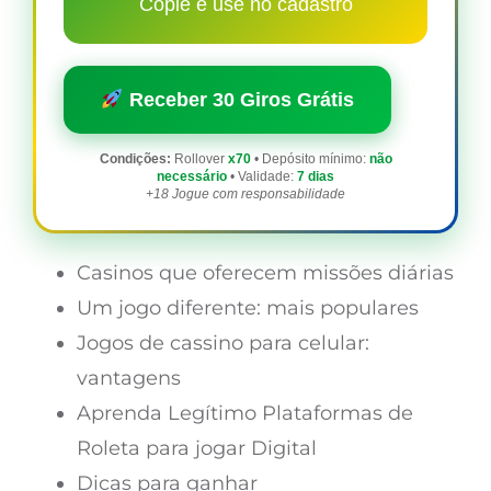
Copie e use no cadastro
Receber 30 Giros Grátis
Condições:
Rollover
x70
• Depósito mínimo:
não
necessário
• Validade:
7 dias
+18 Jogue com responsabilidade
Casinos que oferecem missões diárias
Um jogo diferente: mais populares
Jogos de cassino para celular:
vantagens
Aprenda Legítimo Plataformas de
Roleta para jogar Digital
Dicas para ganhar