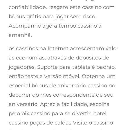
confiabilidade. resgate este cassino com
bônus grátis para jogar sem risco.
Acompanhe agora tempo cassino a
amanhã.
os cassinos na Internet acrescentam valor
às economias, através de depósitos de
jogadores. Suporte para tablets é padrão,
então teste a versão móvel. Obtenha um
especial bônus de aniversário cassino no
decorrer do mês correspondente de seu
aniversário. Aprecia facilidade, escolha
pelo pix cassino para se divertir. hotel
cassino poços de caldas Visite o cassino