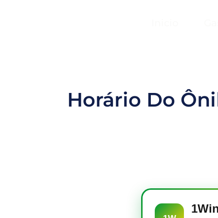
Inicio
Ga
Horário Do Ôn
1Win
1W