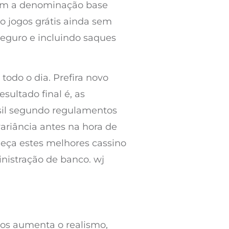
 têm a denominação base
o jogos grátis ainda sem
seguro e incluindo saques
todo o dia. Prefira novo
sultado final é, as
rasil segundo regulamentos
variância antes na hora de
heça estes melhores cassino
nistração de banco. wj
ogos aumenta o realismo,