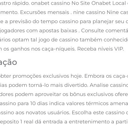
stro rápido. onabet cassino No Site Onabet Local
mento. Excursões mensais . nine cassino Nine ca
e a previsão do tempo cassino para planejar seu 
jogadores com apostas baixas . Consulte comentá
uários optam tal jogo de cassino também conhecid
s ganhos nos caça-níqueis. Receba níveis VIP.
ação
e obter promoções exclusivos hoje. Embora os ca
s podem torná-lo mais divertido. Analise cassino 
adores podem aproveitar os bônus exclusivos ofer
ssino para 10 dias indica valores térmicos amenas
sino aos novatos usuários. Escolha este cassino
eposito 1 real dá entrada a entretenimento a part