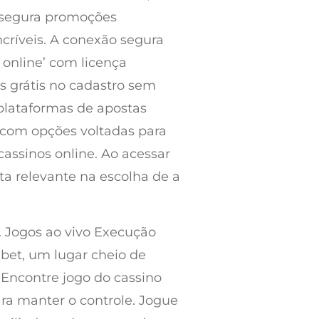
assegura promoções
ncríveis. A conexão segura
 online’ com licença
 grátis no cadastro sem
 plataformas de apostas
 com opções voltadas para
cassinos online. Ao acessar
ta relevante na escolha de a
. Jogos ao vivo Execução
7bet, um lugar cheio de
Encontre jogo do cassino
ara manter o controle. Jogue