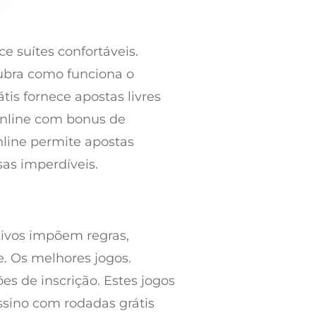
e suítes confortáveis.
cubra como funciona o
tis fornece apostas livres
 online com bonus de
nline permite apostas
as imperdíveis.
ativos impõem regras,
e. Os melhores jogos.
es de inscrição. Estes jogos
ssino com rodadas grátis