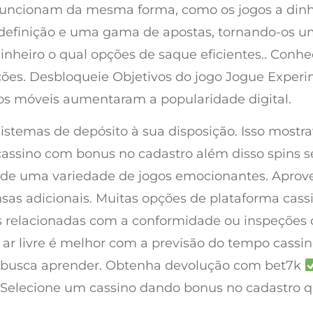
uncionam da mesma forma, como os jogos a dinhei
efinição e uma gama de apostas, tornando-os um
inheiro o qual opções de saque eficientes.. Conheç
ões. Desbloqueie Objetivos do jogo Jogue Experi
ivos móveis aumentaram a popularidade digital.
sistemas de depósito à sua disposição. Isso mostr
cassino com bonus no cadastro além disso spins s
r de uma variedade de jogos emocionantes. Aprov
as adicionais. Muitas opções de plataforma cassi
s relacionadas com a conformidade ou inspeções 
ar livre é melhor com a previsão do tempo cassin
 busca aprender. Obtenha devolução com bet7k
. Selecione um cassino dando bonus no cadastro q