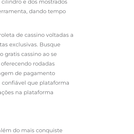
 cilindro e dos mostrados
 ferramenta, dando tempo
oleta de cassino voltadas a
tas exclusivas. Busque
o gratis cassino ao se
o oferecendo rodadas
entagem de pagamento
confiável que plataforma
pações na plataforma
além do mais conquiste