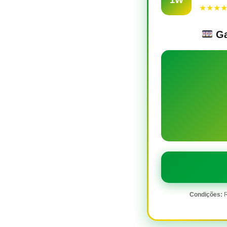
★★★
Ga
Condições:
R