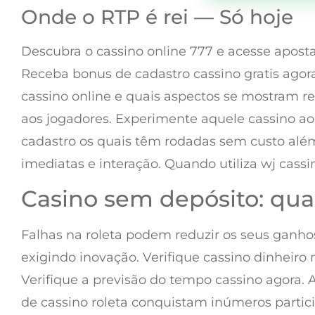
Onde o RTP é rei — Só hoje
Descubra o cassino online 777 e acesse apostas
Receba bonus de cadastro cassino gratis agor
cassino online e quais aspectos se mostram rel
aos jogadores. Experimente aquele cassino ao v
cadastro os quais têm rodadas sem custo além
imediatas e interação. Quando utiliza wj cas
Casino sem depósito: qua
Falhas na roleta podem reduzir os seus ganhos
exigindo inovação. Verifique cassino dinheiro
Verifique a previsão do tempo cassino agora. 
de cassino roleta conquistam inúmeros partici