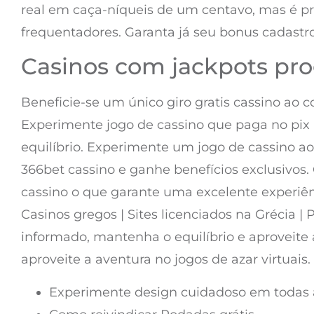
real em caça-níqueis de um centavo, mas é pre
frequentadores. Garanta já seu bonus cadastro 
Casinos com jackpots pro
Beneficie-se um único giro gratis cassino ao 
Experimente jogo de cassino que paga no pix l
equilíbrio. Experimente um jogo de cassino ao
366bet cassino e ganhe benefícios exclusivos. 
cassino o que garante uma excelente experiênc
Casinos gregos | Sites licenciados na Grécia |
informado, mantenha o equilíbrio e aproveite 
aproveite a aventura no jogos de azar virtuais.
Experimente design cuidadoso em todas 