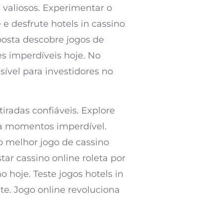
valiosos. Experimentar o
e desfrute hotels in cassino
posta descobre jogos de
es imperdíveis hoje. No
sível para investidores no
radas confiáveis. Explore
nha momentos imperdível.
o melhor jogo de cassino
r cassino online roleta por
hoje. Teste jogos hotels in
e. Jogo online revoluciona