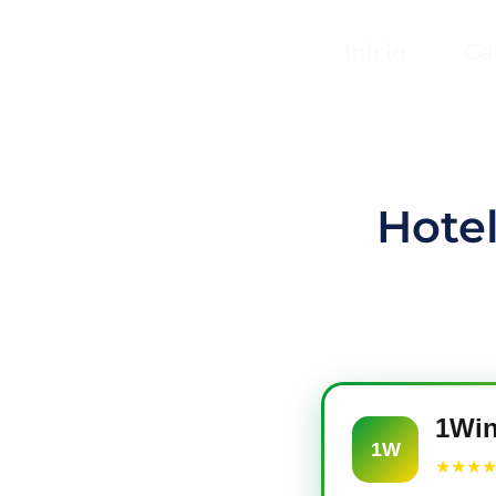
Inicio
Ga
Hote
1Win
1W
★★★