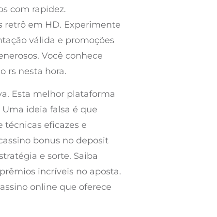
os com rapidez.
ts retrô em HD. Experimente
entação válida e promoções
generosos. Você conhece
o rs nesta hora.
va. Esta melhor plataforma
 Uma ideia falsa é que
 técnicas eficazes e
 cassino bonus no deposit
tratégia e sorte. Saiba
prêmios incríveis no aposta.
assino online que oferece