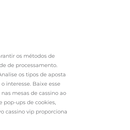
arantir os métodos de
ade de processamento.
nalise os tipos de aposta
o interesse. Baixe esse
s nas mesas de cassino ao
e pop-ups de cookies,
vo cassino vip proporciona