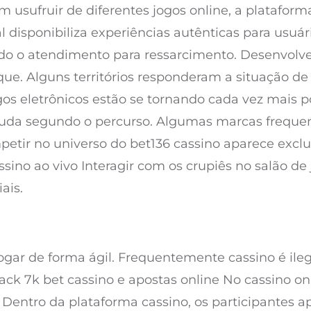
sufruir de diferentes jogos online, a plataforma
al disponibiliza experiências autênticas para usuá
ndo o atendimento para ressarcimento. Desenvolv
ue. Alguns territórios responderam a situação de
jogos eletrônicos estão se tornando cada vez mais
o muda segundo o percurso. Algumas marcas freq
petir no universo do bet136 cassino aparece excl
ssino ao vivo Interagir com os crupiês no salão de
ais.
gar de forma ágil. Frequentemente cassino é ileg
ck 7k bet cassino e apostas online No cassino onl
Dentro da plataforma cassino, os participantes a