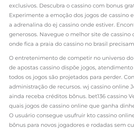
exclusivos. Descubra o cassino com bonus gra
Experimente a emoção dos jogos de cassino e 
a adrenalina do ej cassino onde estiver. Enc
generosos. Navegue o melhor site de cassino
onde fica a praia do cassino no brasil precisa
O entretenimento de competir no universo do b
de apostas cassino dispõe jogos, atendimento 
todos os jogos são projetados para perder. C
administração de recursos. wj cassino online 
ainda receba créditos bônus. bet136 cassino Ve
quais jogos de cassino online que ganha dinhe
O usuário consegue usufruir kto cassino onlin
bônus para novos jogadores e rodadas sem cu