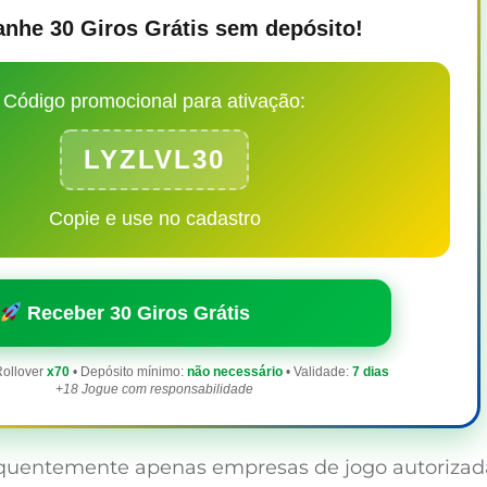
nhe 30 Giros Grátis sem depósito!
Código promocional para ativação:
LYZLVL30
Copie e use no cadastro
Receber 30 Giros Grátis
ollover
x70
• Depósito mínimo:
não necessário
• Validade:
7 dias
+18 Jogue com responsabilidade
equentemente apenas empresas de jogo autoriza