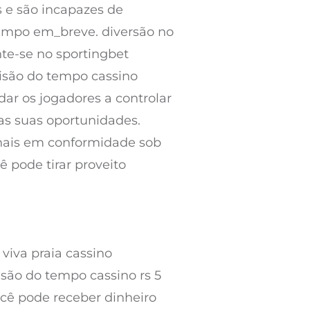
s e são incapazes de
tempo em_breve. diversão no
te-se no sportingbet
visão do tempo cassino
dar os jogadores a controlar
as suas oportunidades.
onais em conformidade sob
 pode tirar proveito
viva praia cassino
isão do tempo cassino rs 5
ocê pode receber dinheiro