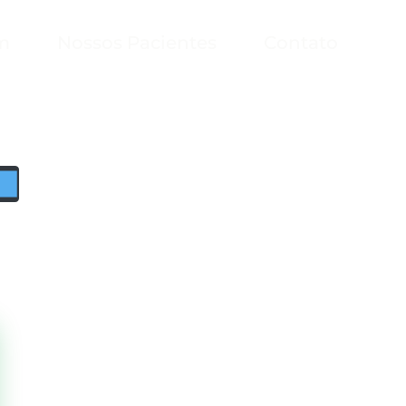
m
Nossos Pacientes
Contato