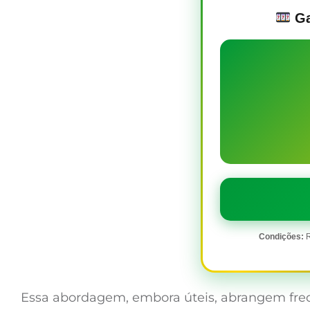
Ga
Condições:
R
Essa abordagem, embora úteis, abrangem fr