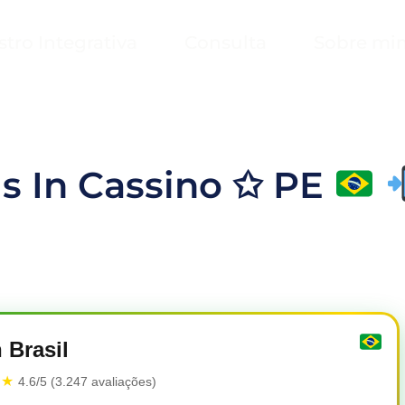
stro Integrativa
Consulta
Sobre mi
ls In Cassino ✩ PE
 Brasil
★★
4.6/5 (3.247 avaliações)