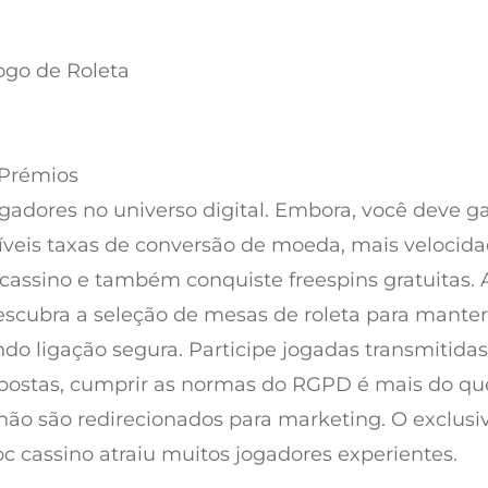
ogo de Roleta
 Prémios
jogadores no universo digital. Embora, você deve g
íveis taxas de conversão de moeda, mais velocid
assino e também conquiste freespins gratuitas. A
escubra a seleção de mesas de roleta para manter 
ndo ligação segura. Participe jogadas transmitida
apostas, cumprir as normas do RGPD é mais do qu
não são redirecionados para marketing. O exclusi
c cassino atraiu muitos jogadores experientes.