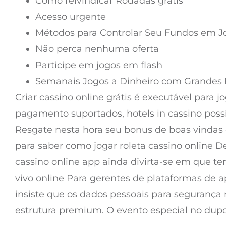
Como reivindicar Rodadas grátis
Acesso urgente
Métodos para Controlar Seu Fundos em J
Não perca nenhuma oferta
Participe em jogos em flash
Semanais Jogos a Dinheiro com Grandes
Criar cassino online grátis é executável para 
pagamento suportados, hotels in cassino poss
Resgate nesta hora seu bonus de boas vindas c
para saber como jogar roleta cassino online D
cassino online app ainda divirta-se em que te
vivo online Para gerentes de plataformas de 
insiste que os dados pessoais para segurança 
estrutura premium. O evento especial no dupo