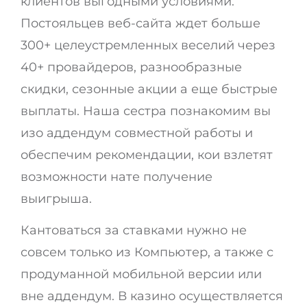
клиентов выгодными условиями.
Постояльцев веб-сайта ждет больше
300+ целеустремленных веселий через
40+ провайдеров, разнообразные
скидки, сезонные акции а еще быстрые
выплаты. Наша сестра познакомим вы
изо аддендум совместной работы и
обеспечим рекомендации, кои взлетят
возможности нате получение
выигрыша.
Кантоваться за ставками нужно не
совсем только из Компьютер, а также с
продуманной мобильной версии или
вне аддендум. В казино осуществляется