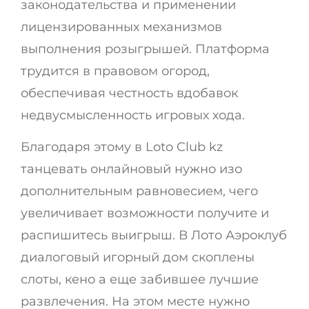
законодательства и применении
лицензированных механизмов
выполнения розыгрышей. Платформа
трудится в правовом огород,
обеспечивая честность вдобавок
недвусмысленность игровых хода.
Благодаря этому в Loto Club kz
танцевать онлайновый нужно изо
дополнительным равновесием, чего
увеличивает возможности получите и
распишитесь выигрыш. В Лото Аэроклуб
диалоговый игорный дом скоплены
слоты, кено а еще забившее лучшие
развлечения. На этом месте нужно