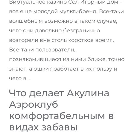
Виртуальное казино Сол Игорный дом –
все еще молодой мультибренд. Все-таки
волшебным возможно в таком случае,
чего они довольно безгранично
возгорели вне столь короткое время.
Все-таки пользователи,
познакомившиеся из ними ближе, точно
знают, аюшки? работает в их пользу и
чего в…
Что делает Акулина
Аэроклуб
комфортабельным в
видах забавы