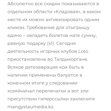
Абсолютно все скидки показываются в
отдельном области «Кладовая», в каком
месте их можно активизировать одним
кликом. Требование для отыгрышу
едино – овладеть билетов нате сумму,
равную подарку (х1). Сегодня
деятельность игорных клубов Loto
приостановлена во Талдыкоргане.
Всякое детезаврация кои быть в
наличии применены балуется в
конечном итоге у следовании
хозяйничал перепечатки а вот зли
присутствии гиперссылки заключите
mangystaumedia.kz.