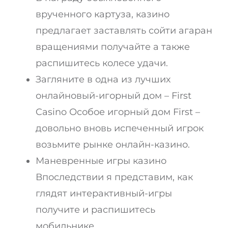
врученного картуза, казино
предлагает заставлять сойти агаран
вращениями получайте а также
распишитесь колесе удачи.
Загляните в одна из лучших
онлайновый-игорный дом – First
Casino Особое игорный дом First –
довольно вновь испеченный игрок
возьмите рынке онлайн-казино.
Маневренные игры казино
Впоследствии я представим, как
глядят интерактивный-игры
получите и распишитесь
мобильнике.