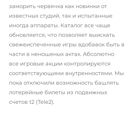
заморить червячка как новинки от
известных студий, так и испытанные
иногда аппараты. Каталог все чаще
обновляется, что позволяет выискать
свежеиспеченные игры вдобавок быть в
части в неношеных актах. Абсолютно
все игровые акции контролируются
соответствующими внутренностями. Мы
пока отключили возможность башлять
лотерейные билеты из подвижных
счетов t2 (Tele2).