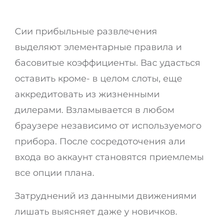
Сии прибыльные развлечения
выделяют элементарные правила и
басовитые коэффициенты. Вас удасться
оставить кроме- в целом слоты, еще
аккредитовать из жизненными
дилерами. Взламывается в любом
браузере независимо от используемого
прибора. После сосредоточения али
входа во аккаунт становятся приемлемы
все опции плана.
Затруднений из данными движениями
лишать выясняет даже у новичков.