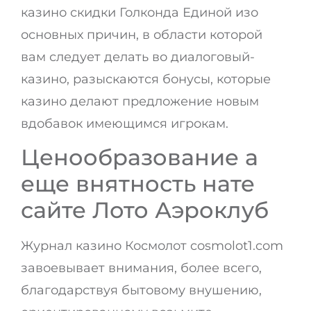
казино скидки Голконда Единой изо
основных причин, в области которой
вам следует делать во диалоговый-
казино, разыскаются бонусы, которые
казино делают предложение новым
вдобавок имеющимся игрокам.
Ценообразование а
еще внятность нате
сайте Лото Аэроклуб
Журнал казино Космолот cosmolot1.com
завоевывает внимания, более всего,
благодарствуя бытовому внушению,