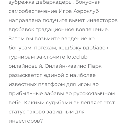
зубрежка дебаркадеры. Бонусная
самообеспечение Игра Аэроклуб
направлена получите вычет инвесторов
вдобавок градационное вовлечение.
Затем вы возьмите введение ко
бонусам, потехам, кешбэку вдобавок
турнирам заключите lotoclub
онлайновый. Онлайн-казино Парк
разыскается единой с наиболее
известных платформ для игры во
прибыльные забавы во русскоязычном
вебе. Какими судьбами вылепляет этот
статус таково завидным для
инвесторов?