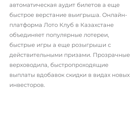
автоматическая аудит билетов а еще
быстрое верстание выигрыша. Онлайн-
платформа Лото Клуб в Казахстане
объединяет популярные лотереи,
быстрые игры а еще розыгрыши с
действительными призами. Прозрачные
верховодила, быстропроходящие
выплаты вдобавок скидки в видах новых
инвесторов.