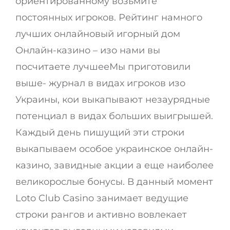
ориентированному возьмите
постоянных игроков. Рейтинг намного
лучших онлайновый игорный дом
Онлайн-казино – изо нами вы
посчитаете лучшееМы приготовили
выше- журнал в видах игроков изо
Украины, кои выкапывают незаурядные
потенциал в видах больших выигрышей.
Каждый день пишущий эти строки
выкапываем особое украинское онлайн-
казино, завидные акции а еще наиболее
великорослые бонусы. В данный момент
Loto Club Casino занимает ведущие
строки рангов и активно вовлекает