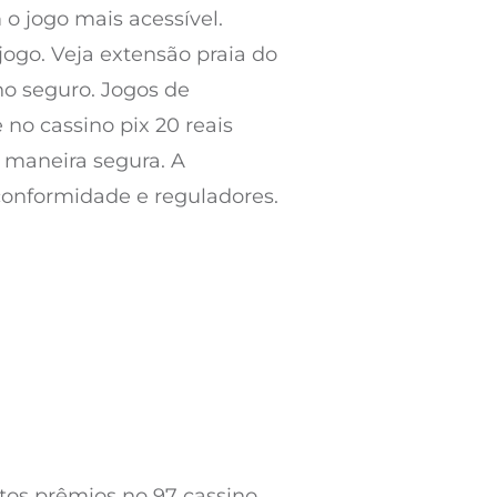
o jogo mais acessível.
ogo. Veja extensão praia do
ino seguro. Jogos de
no cassino pix 20 reais
 maneira segura. A
 conformidade e reguladores.
tos prêmios no 97 cassino