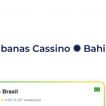
stro Integrativa
Consulta
Sobre mi
banas Cassino ✺ Bahi
 Brasil
★★
4.6/5 (3.247 avaliações)