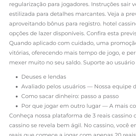
regularização para jogadores. Instruções sai
estilizada para detalhes marcantes. Veja a pre
aproveitando bônus para registro. hotel cassin
opções de lazer disponíveis. Confira esta pr
Quando aplicado com cuidado, uma promoção
vitórias, oferecendo mais tempo de jogo, e p
mexer muito no seu saldo. Suporte ao usuário 
Deuses e lendas
Avaliado pelos usuários — Nossa equipe 
Como sacar dinheiro: passo a passo
Por que jogar em outro lugar — A mais co
Conheça nossa plataforma de 3 reais cassino
cassino se revela bem ágil. No cassino, você e
reais que comece a jogar com apenas 20 reais.