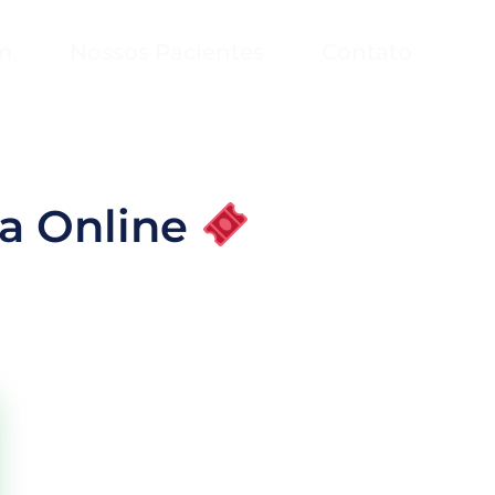
m
Nossos Pacientes
Contato
a Online