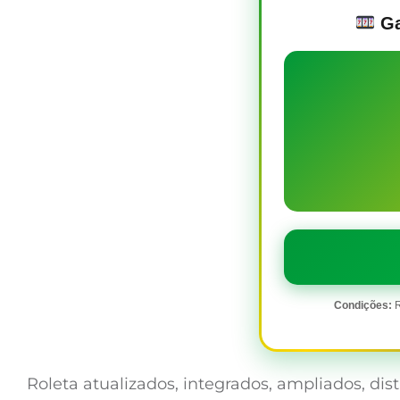
Ga
Condições:
R
Roleta atualizados, integrados, ampliados, di