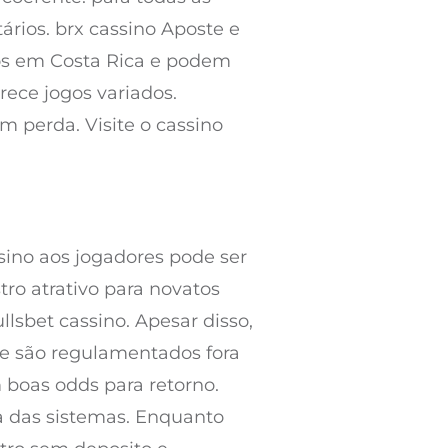
tários. brx cassino Aposte e
dos em Costa Rica e podem
rece jogos variados.
m perda. Visite o cassino
sino aos jogadores pode ser
ro atrativo para novatos
lsbet cassino. Apesar disso,
ue são regulamentados fora
 boas odds para retorno.
a das sistemas. Enquanto