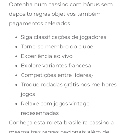
Obtenha num cassino com bônus sem
deposito regras objetivos também
pagamentos celerados.
Siga classificações de jogadores
Torne-se membro do clube
Experiência ao vivo
Explore variantes francesa
Competições entre líderes}
Troque rodadas grátis nos melhores
jogos
Relaxe com jogos vintage
redesenhadas
Conheça esta roleta brasileira cassino a
mesma traz regras nacionais além de