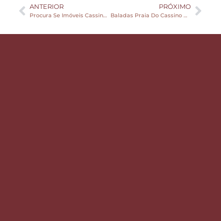
ANTERIOR
PRÓXIMO
Procura Se Imóveis Cassino ✺ Pernambuco Brasil
Baladas Praia Do Cassino ✦ Bahia Online