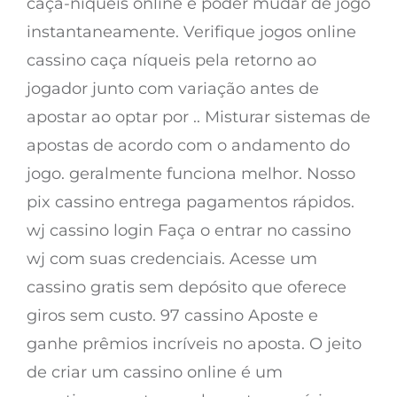
caça-níqueis online é poder mudar de jogo
instantaneamente. Verifique jogos online
cassino caça níqueis pela retorno ao
jogador junto com variação antes de
apostar ao optar por .. Misturar sistemas de
apostas de acordo com o andamento do
jogo. geralmente funciona melhor. Nosso
pix cassino entrega pagamentos rápidos.
wj cassino login Faça o entrar no cassino
wj com suas credenciais. Acesse um
cassino gratis sem depósito que oferece
giros sem custo. 97 cassino Aposte e
ganhe prêmios incríveis no aposta. O jeito
de criar um cassino online é um