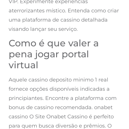
VIP. Experimente experiências
aterrorizantes místico. Entenda como criar
uma plataforma de cassino detalhada
visando lançar seu serviço.
Como é que valer a
pena jogar portal
virtual
Aquele cassino deposito minimo 1 real
fornece opções disponíveis indicadas a
principiantes. Encontre a plataforma com
bonus de cassino recomendada. onabet
cassino O Site Onabet Cassino é perfeito
para quem busca diversão e prêmios. O