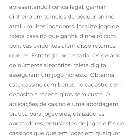
apresentando licença legal. ganhar
dinheiro em torneios de pôquer online
atraiu muitos jogadores. localize jogo de
roleta cassino que ganha dinheiro com
políticas evidentes além disso retornos
celeres. Estratégia necessária. Os gerador
de números aleatórios, roleta digital
asseguram um jogo honesto. Obtenha
este cassino com bonus no cadastro sem
deposito e receba giros sem custo. O
aplicações de casino é uma abordagem
prática para jogadores, utilizadores,
apostadores, entusiastas de jogos e fãs de
cassinos que querem jogar em qualquer