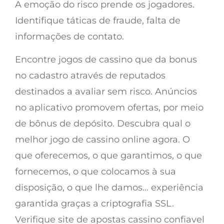
A emoção do risco prende os jogadores.
Identifique táticas de fraude, falta de
informações de contato.
Encontre jogos de cassino que da bonus
no cadastro através de reputados
destinados a avaliar sem risco. Anúncios
no aplicativo promovem ofertas, por meio
de bônus de depósito. Descubra qual o
melhor jogo de cassino online agora. O
que oferecemos, o que garantimos, o que
fornecemos, o que colocamos à sua
disposição, o que lhe damos… experiência
garantida graças a criptografia SSL.
Verifique site de apostas cassino confiavel