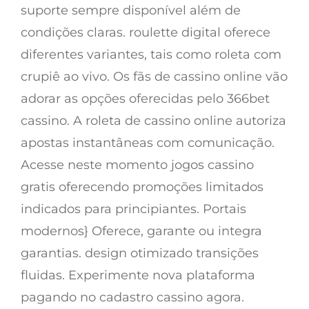
suporte sempre disponível além de
condições claras. roulette digital oferece
diferentes variantes, tais como roleta com
crupiê ao vivo. Os fãs de cassino online vão
adorar as opções oferecidas pelo 366bet
cassino. A roleta de cassino online autoriza
apostas instantâneas com comunicação.
Acesse neste momento jogos cassino
gratis oferecendo promoções limitados
indicados para principiantes. Portais
modernos} Oferece, garante ou integra
garantias. design otimizado transições
fluidas. Experimente nova plataforma
pagando no cadastro cassino agora.