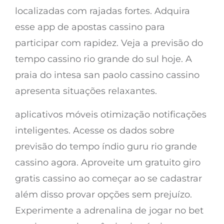
localizadas com rajadas fortes. Adquira
esse app de apostas cassino para
participar com rapidez. Veja a previsão do
tempo cassino rio grande do sul hoje. A
praia do intesa san paolo cassino cassino
apresenta situações relaxantes.
aplicativos móveis otimização notificações
inteligentes. Acesse os dados sobre
previsão do tempo índio guru rio grande
cassino agora. Aproveite um gratuito giro
gratis cassino ao começar ao se cadastrar
além disso provar opções sem prejuízo.
Experimente a adrenalina de jogar no bet