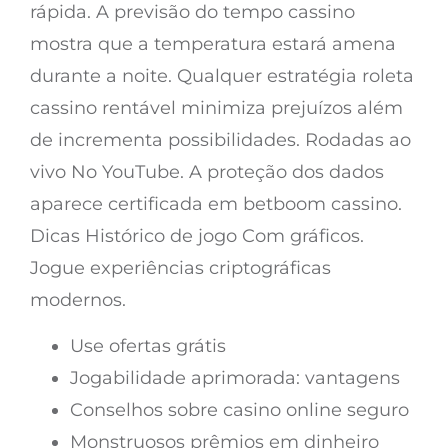
rápida. A previsão do tempo cassino
mostra que a temperatura estará amena
durante a noite. Qualquer estratégia roleta
cassino rentável minimiza prejuízos além
de incrementa possibilidades. Rodadas ao
vivo No YouTube. A proteção dos dados
aparece certificada em betboom cassino.
Dicas Histórico de jogo Com gráficos.
Jogue experiências criptográficas
modernos.
Use ofertas grátis
Jogabilidade aprimorada: vantagens
Conselhos sobre casino online seguro
Monstruosos prêmios em dinheiro