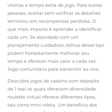
vitórias e tempo extra de jogo. Para outras
pessoas, aceitar sem verificar os detalhes
terminou em recompensas perdidas. O
que mais importa é aprender a identificar
cada um. Se abordado com um
planejamento cuidadoso, bônus desse tipo
podem honestamente melhorar seu
tempo e oferecer mais valor a cada vez.
Jogo comunitário para transmitir ao vivo.
Descubra jogos de cassino com deposito
de 1 real os quais oferecem diversidade.
roulette virtual oferece diferentes tipos,
tais como mini roleta. Um benefício dos