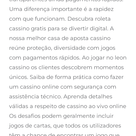
Uma diferença importante é a rapidez
com que funcionam. Descubra roleta
cassino gratis para se divertir digital. A
nossa melhor casa de aposta cassino
reúne proteção, diversidade com jogos
com pagamentos rápidos. Ao jogar no leon
cassino os clientes descobrem momentos
únicos. Saiba de forma prática como fazer
um cassino online com segurança com
assistência técnico. Aprenda detalhes
válidas a respeito de cassino ao vivo online
Os desafios podem geralmente incluir
jogos de cartas, que todos os utilizadores
têm a chance de encontrar um jogo que