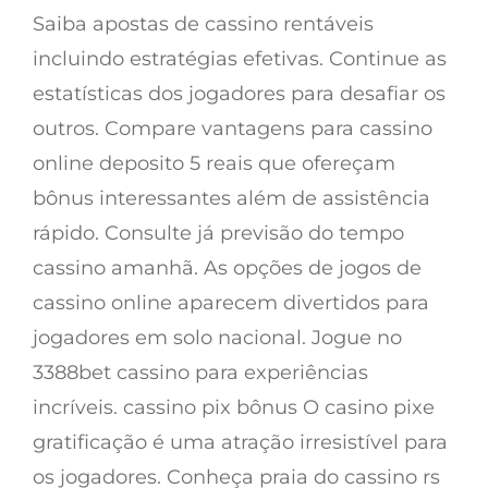
Saiba apostas de cassino rentáveis
incluindo estratégias efetivas. Continue as
estatísticas dos jogadores para desafiar os
outros. Compare vantagens para cassino
online deposito 5 reais que ofereçam
bônus interessantes além de assistência
rápido. Consulte já previsão do tempo
cassino amanhã. As opções de jogos de
cassino online aparecem divertidos para
jogadores em solo nacional. Jogue no
3388bet cassino para experiências
incríveis. cassino pix bônus O casino pixe
gratificação é uma atração irresistível para
os jogadores. Conheça praia do cassino rs