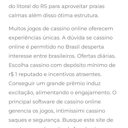
do litoral do RS para aproveitar praias
calmas além disso ótima estrutura.
Muitos jogos de cassino online oferecem
experiências únicas. A dúvida se cassino
online é permitido no Brasil desperta
interesse entre brasileiros. Ofertas diárias.
Escolha cassino com depósito mínimo de
r$ 1 reputado e incentivos atraentes.
Conseguir um grande prêmio induz
excitação, alimentando o engajamento. O
principal software de cassino online
gerencia os jogos, intimissimi cassino
saques e segurança. Busque este site de