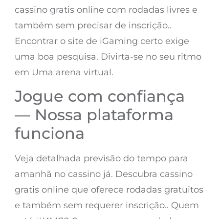
cassino gratis online com rodadas livres e
também sem precisar de inscrição..
Encontrar o site de iGaming certo exige
uma boa pesquisa. Divirta-se no seu ritmo
em Uma arena virtual.
Jogue com confiança
— Nossa plataforma
funciona
Veja detalhada previsão do tempo para
amanhã no cassino já. Descubra cassino
gratis online que oferece rodadas gratuitos
e também sem requerer inscrição.. Quem