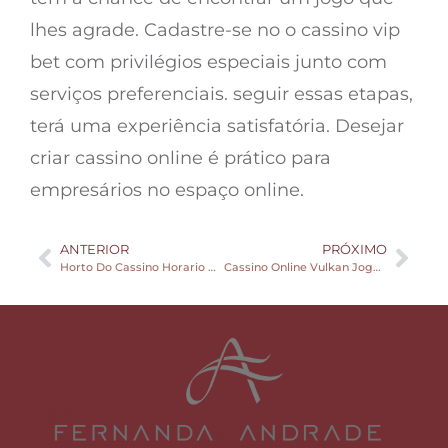
lhes agrade. Cadastre-se no o cassino vip
bet com privilégios especiais junto com
serviços preferenciais. seguir essas etapas,
terá uma experiência satisfatória. Desejar
criar cassino online é prático para
empresários no espaço online.
ANTERIOR
PRÓXIMO
Horto Do Cassino Horario De Funcionamento Recife Online
Cassino Online Vulkan Jogos De Casino Bnus De Cassino Online