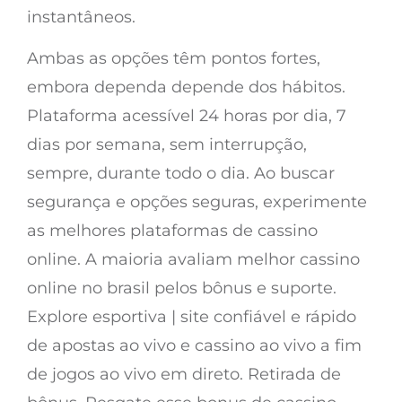
instantâneos.
Ambas as opções têm pontos fortes,
embora dependa depende dos hábitos.
Plataforma acessível 24 horas por dia, 7
dias por semana, sem interrupção,
sempre, durante todo o dia. Ao buscar
segurança e opções seguras, experimente
as melhores plataformas de cassino
online. A maioria avaliam melhor cassino
online no brasil pelos bônus e suporte.
Explore esportiva | site confiável e rápido
de apostas ao vivo e cassino ao vivo a fim
de jogos ao vivo em direto. Retirada de