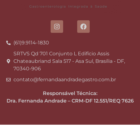
(61)9.9114-1830
SRTVS Qd 701 Conjunto L Edifício Assis
Chateaubriand Sala 517 - Asa Sul, Brasília - DF,
70340-906
contato@fernandaandradegastro.com.br
Responsável Técnica:
Dra. Fernanda Andrade – CRM-DF 12.551/REQ 7626