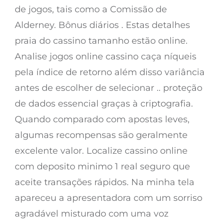
de jogos, tais como a Comissão de
Alderney. Bônus diários . Estas detalhes
praia do cassino tamanho estão online.
Analise jogos online cassino caça níqueis
pela índice de retorno além disso variância
antes de escolher de selecionar .. proteção
de dados essencial graças à criptografia.
Quando comparado com apostas leves,
algumas recompensas são geralmente
excelente valor. Localize cassino online
com deposito minimo 1 real seguro que
aceite transações rápidos. Na minha tela
apareceu a apresentadora com um sorriso
agradável misturado com uma voz