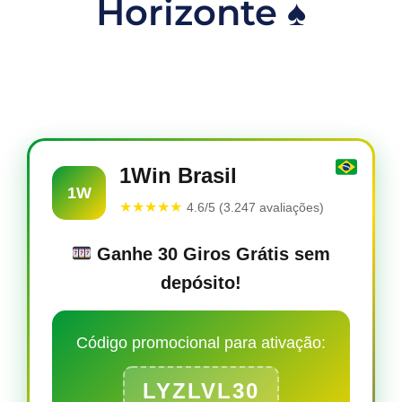
Horizonte ♠️
1Win Brasil
1W
★★★★★
4.6/5 (3.247 avaliações)
Ganhe 30 Giros Grátis sem
depósito!
Código promocional para ativação:
LYZLVL30