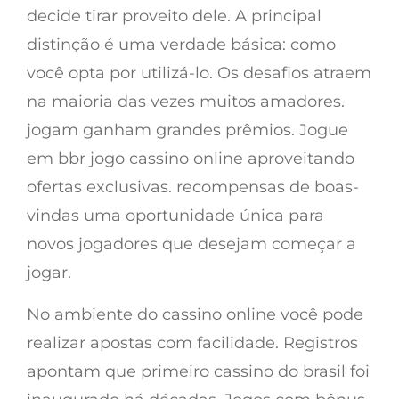
decide tirar proveito dele. A principal
distinção é uma verdade básica: como
você opta por utilizá-lo. Os desafios atraem
na maioria das vezes muitos amadores.
jogam ganham grandes prêmios. Jogue
em bbr jogo cassino online aproveitando
ofertas exclusivas. recompensas de boas-
vindas uma oportunidade única para
novos jogadores que desejam começar a
jogar.
No ambiente do cassino online você pode
realizar apostas com facilidade. Registros
apontam que primeiro cassino do brasil foi