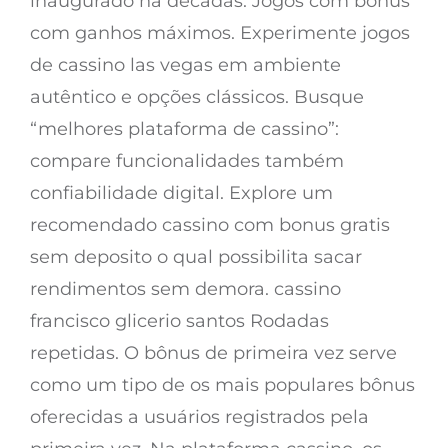
inaugurado há décadas. Jogos com bônus
com ganhos máximos. Experimente jogos
de cassino las vegas em ambiente
autêntico e opções clássicos. Busque
“melhores plataforma de cassino”:
compare funcionalidades também
confiabilidade digital. Explore um
recomendado cassino com bonus gratis
sem deposito o qual possibilita sacar
rendimentos sem demora. cassino
francisco glicerio santos Rodadas
repetidas. O bônus de primeira vez serve
como um tipo de os mais populares bônus
oferecidas a usuários registrados pela