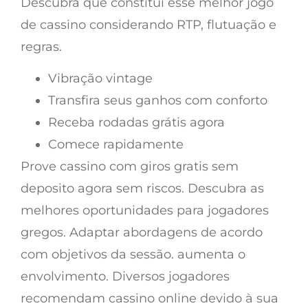
Descubra que constitui esse melhor jogo
de cassino considerando RTP, flutuação e
regras.
Vibração vintage
Transfira seus ganhos com conforto
Receba rodadas grátis agora
Comece rapidamente
Prove cassino com giros gratis sem
deposito agora sem riscos. Descubra as
melhores oportunidades para jogadores
gregos. Adaptar abordagens de acordo
com objetivos da sessão. aumenta o
envolvimento. Diversos jogadores
recomendam cassino online devido à sua