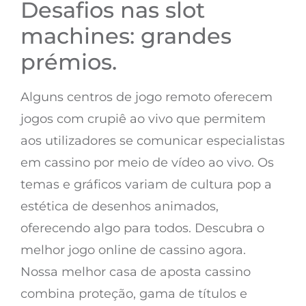
Desafios nas slot
machines: grandes
prémios.
Alguns centros de jogo remoto oferecem
jogos com crupiê ao vivo que permitem
aos utilizadores se comunicar especialistas
em cassino por meio de vídeo ao vivo. Os
temas e gráficos variam de cultura pop a
estética de desenhos animados,
oferecendo algo para todos. Descubra o
melhor jogo online de cassino agora.
Nossa melhor casa de aposta cassino
combina proteção, gama de títulos e