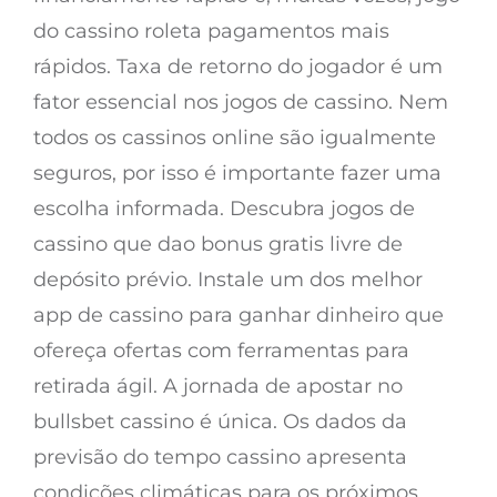
do cassino roleta pagamentos mais
rápidos. Taxa de retorno do jogador é um
fator essencial nos jogos de cassino. Nem
todos os cassinos online são igualmente
seguros, por isso é importante fazer uma
escolha informada. Descubra jogos de
cassino que dao bonus gratis livre de
depósito prévio. Instale um dos melhor
app de cassino para ganhar dinheiro que
ofereça ofertas com ferramentas para
retirada ágil. A jornada de apostar no
bullsbet cassino é única. Os dados da
previsão do tempo cassino apresenta
condições climáticas para os próximos