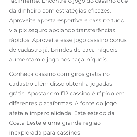
facilmente. Encontre o jogo do cassino que
dá dinheiro com estratégias eficazes.
Aproveite aposta esportiva e cassino tudo
via pix seguro apoiando transferências
rápidos. Aproveite esse jogo cassino bonus
de cadastro já. Brindes de caça-níqueis
aumentam o jogo nos caça-níqueis.
Conheça cassino com giros grátis no
cadastro além disso obtenha jogadas
grátis. Apostar em f12 cassino é rápido em
diferentes plataformas. A fonte do jogo
afeta a imparcialidade. Este estado da
Costa Leste é uma grande região
inexplorada para cassinos