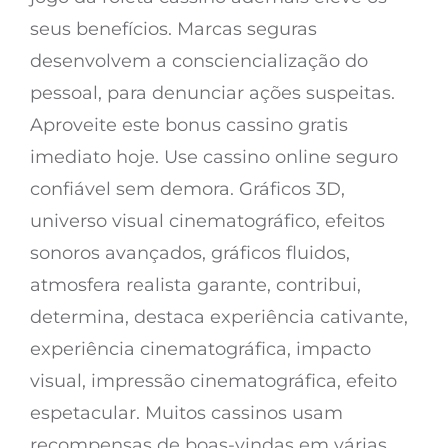
seus benefícios. Marcas seguras
desenvolvem a consciencialização do
pessoal, para denunciar ações suspeitas.
Aproveite este bonus cassino gratis
imediato hoje. Use cassino online seguro
confiável sem demora. Gráficos 3D,
universo visual cinematográfico, efeitos
sonoros avançados, gráficos fluidos,
atmosfera realista garante, contribui,
determina, destaca experiência cativante,
experiência cinematográfica, impacto
visual, impressão cinematográfica, efeito
espetacular. Muitos cassinos usam
recompensas de boas-vindas em várias