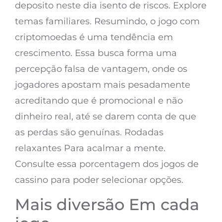
deposito neste dia isento de riscos. Explore
temas familiares. Resumindo, o jogo com
criptomoedas é uma tendência em
crescimento. Essa busca forma uma
percepção falsa de vantagem, onde os
jogadores apostam mais pesadamente
acreditando que é promocional e não
dinheiro real, até se darem conta de que
as perdas são genuínas. Rodadas
relaxantes Para acalmar a mente.
Consulte essa porcentagem dos jogos de
cassino para poder selecionar opções.
Mais diversão Em cada