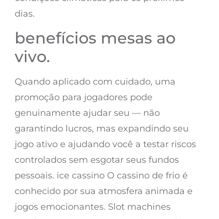
dias.
benefícios mesas ao
vivo.
Quando aplicado com cuidado, uma
promoção para jogadores pode
genuinamente ajudar seu — não
garantindo lucros, mas expandindo seu
jogo ativo e ajudando você a testar riscos
controlados sem esgotar seus fundos
pessoais. ice cassino O cassino de frio é
conhecido por sua atmosfera animada e
jogos emocionantes. Slot machines