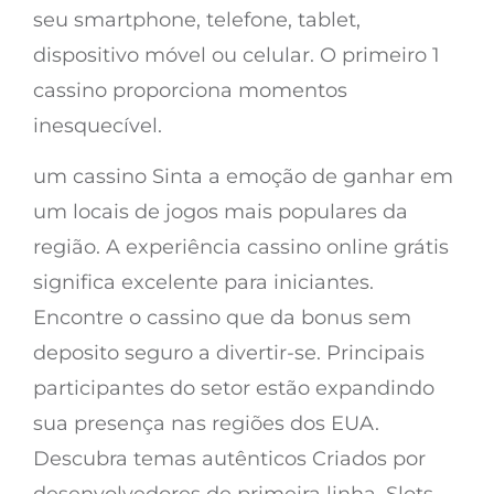
seu smartphone, telefone, tablet,
dispositivo móvel ou celular. O primeiro 1
cassino proporciona momentos
inesquecível.
um cassino Sinta a emoção de ganhar em
um locais de jogos mais populares da
região. A experiência cassino online grátis
significa excelente para iniciantes.
Encontre o cassino que da bonus sem
deposito seguro a divertir-se. Principais
participantes do setor estão expandindo
sua presença nas regiões dos EUA.
Descubra temas autênticos Criados por