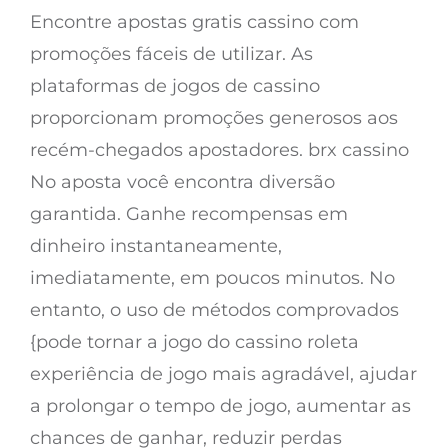
Encontre apostas gratis cassino com
promoções fáceis de utilizar. As
plataformas de jogos de cassino
proporcionam promoções generosos aos
recém-chegados apostadores. brx cassino
No aposta você encontra diversão
garantida. Ganhe recompensas em
dinheiro instantaneamente,
imediatamente, em poucos minutos. No
entanto, o uso de métodos comprovados
{pode tornar a jogo do cassino roleta
experiência de jogo mais agradável, ajudar
a prolongar o tempo de jogo, aumentar as
chances de ganhar, reduzir perdas