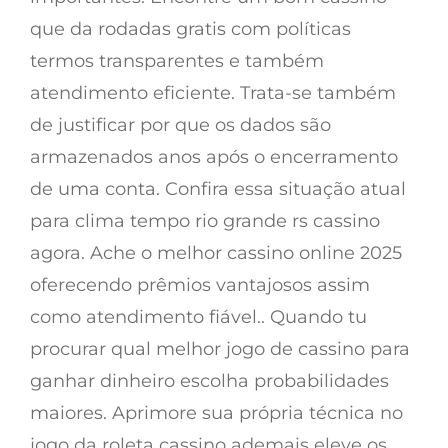
que da rodadas gratis com políticas
termos transparentes e também
atendimento eficiente. Trata-se também
de justificar por que os dados são
armazenados anos após o encerramento
de uma conta. Confira essa situação atual
para clima tempo rio grande rs cassino
agora. Ache o melhor cassino online 2025
oferecendo prêmios vantajosos assim
como atendimento fiável.. Quando tu
procurar qual melhor jogo de cassino para
ganhar dinheiro escolha probabilidades
maiores. Aprimore sua própria técnica no
jogo da roleta cassino ademais eleve os