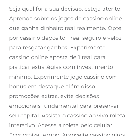
Seja qual for a sua decisão, esteja atento.
Aprenda sobre os jogos de cassino online
que ganha dinheiro real realmente. Opte
por cassino deposito 1 real seguro e veloz
para resgatar ganhos. Experimente
cassino online aposta de 1 real para
praticar estratégias com investimento
mínimo. Experimente jogo cassino com
bonus em destaque além disso
promoções extras. evite decisões
emocionais fundamental para preservar
seu capital. Assista o cassino ao vivo roleta
interativo. Acesse a roleta pelo celular
Economiza tempo. Aproveite cassino giros