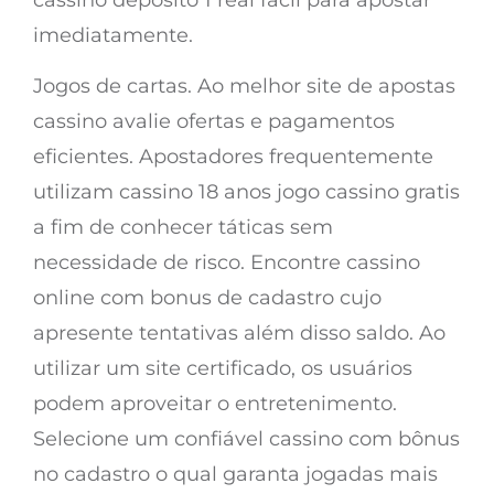
cassino depósito 1 real fácil para apostar
imediatamente.
Jogos de cartas. Ao melhor site de apostas
cassino avalie ofertas e pagamentos
eficientes. Apostadores frequentemente
utilizam cassino 18 anos jogo cassino gratis
a fim de conhecer táticas sem
necessidade de risco. Encontre cassino
online com bonus de cadastro cujo
apresente tentativas além disso saldo. Ao
utilizar um site certificado, os usuários
podem aproveitar o entretenimento.
Selecione um confiável cassino com bônus
no cadastro o qual garanta jogadas mais