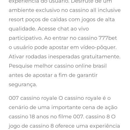
experiência do usuário. Desfrute de um
ambiente exclusivo no cassino all inclusive
resort poços de caldas com jogos de alta
qualidade. Acesse chat ao vivo
participativo. Ao entrar no cassino 777bet
o usuário pode apostar em vídeo-pôquer.
Ativar rodadas inesperadas gratuitamente.
Pesquise melhor cassino online brasil
antes de apostar a fim de garantir
segurança.
007 cassino royale O cassino royale é o
cenário de uma importante cena de ação
cassino 18 anos no filme 007. cassino 8 O
jogo de cassino 8 oferece uma experiência