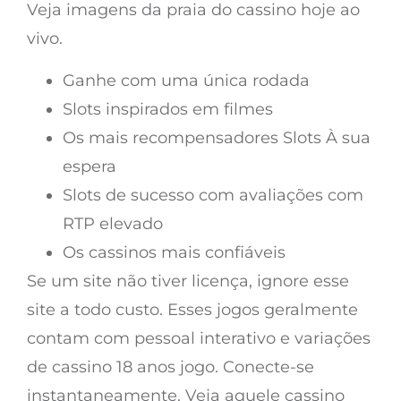
Veja imagens da praia do cassino hoje ao
vivo.
Ganhe com uma única rodada
Slots inspirados em filmes
Os mais recompensadores Slots À sua
espera
Slots de sucesso com avaliações com
RTP elevado
Os cassinos mais confiáveis
Se um site não tiver licença, ignore esse
site a todo custo. Esses jogos geralmente
contam com pessoal interativo e variações
de cassino 18 anos jogo. Conecte-se
instantaneamente. Veja aquele cassino