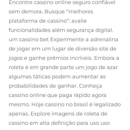
Encontre cassino online seguro confiável
sem demora. Busque “melhores
plataforma de cassino”: avalie
funcionalidades além segurança digital.
um cassino bet Experimente a adrenalina
de jogar em um lugar de diversão site de
jogos e ganhe prêmios incríveis. Embora a
roleta é em grande parte um jogo de azar
algumas táticas podem aumentar as
probabilidades de ganhar. Conheça
cassino online que paga rápido agora
mesmo. Hoje cassino no brasil é legalizado
apenas. Explore imagens de roleta de
cassino em alta definição para uso uso