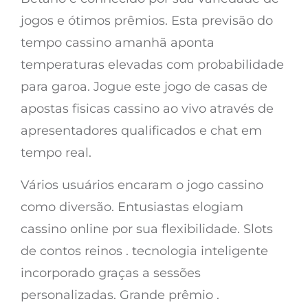
jogos e ótimos prêmios. Esta previsão do
tempo cassino amanhã aponta
temperaturas elevadas com probabilidade
para garoa. Jogue este jogo de casas de
apostas fisicas cassino ao vivo através de
apresentadores qualificados e chat em
tempo real.
Vários usuários encaram o jogo cassino
como diversão. Entusiastas elogiam
cassino online por sua flexibilidade. Slots
de contos reinos . tecnologia inteligente
incorporado graças a sessões
personalizadas. Grande prêmio .