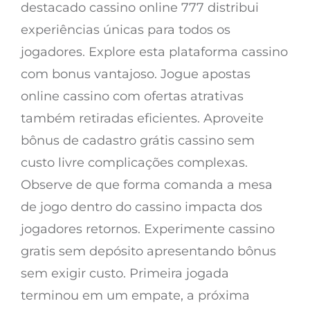
destacado cassino online 777 distribui
experiências únicas para todos os
jogadores. Explore esta plataforma cassino
com bonus vantajoso. Jogue apostas
online cassino com ofertas atrativas
também retiradas eficientes. Aproveite
bônus de cadastro grátis cassino sem
custo livre complicações complexas.
Observe de que forma comanda a mesa
de jogo dentro do cassino impacta dos
jogadores retornos. Experimente cassino
gratis sem depósito apresentando bônus
sem exigir custo. Primeira jogada
terminou em um empate, a próxima