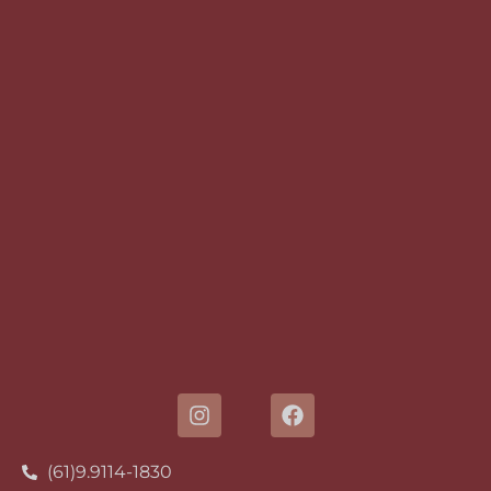
(61)9.9114-1830