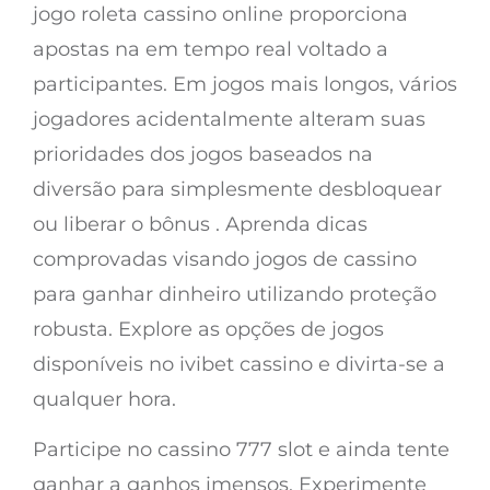
jogo roleta cassino online proporciona
apostas na em tempo real voltado a
participantes. Em jogos mais longos, vários
jogadores acidentalmente alteram suas
prioridades dos jogos baseados na
diversão para simplesmente desbloquear
ou liberar o bônus . Aprenda dicas
comprovadas visando jogos de cassino
para ganhar dinheiro utilizando proteção
robusta. Explore as opções de jogos
disponíveis no ivibet cassino e divirta-se a
qualquer hora.
Participe no cassino 777 slot e ainda tente
ganhar a ganhos imensos. Experimente