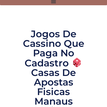
Jogos De
Cassino Que
Paga No
Cadastro
Casas De
Apostas
Fisicas
Manaus