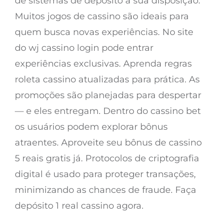
de sistemas de depósito à sua disposição.
Muitos jogos de cassino são ideais para
quem busca novas experiências. No site
do wj cassino login pode entrar
experiências exclusivas. Aprenda regras
roleta cassino atualizadas para prática. As
promoções são planejadas para despertar
— e eles entregam. Dentro do cassino bet
os usuários podem explorar bônus
atraentes. Aproveite seu bônus de cassino
5 reais gratis já. Protocolos de criptografia
digital é usado para proteger transações,
minimizando as chances de fraude. Faça
depósito 1 real cassino agora.