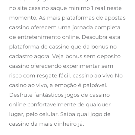
no site cassino saque minimo 1 real neste
momento. As mais plataformas de apostas
cassino oferecem uma jornada completa
de entretenimento online. Descubra esta
plataforma de cassino que da bonus no
cadastro agora. Veja bonus sem deposito
cassino oferecendo experimentar sem
risco com resgate fácil. cassino ao vivo No
casino ao vivo, a emoção é palpável.
Desfrute fantásticos jogos de cassino
online confortavelmente de qualquer
lugar, pelo celular. Saiba qual jogo de
cassino da mais dinheiro já.