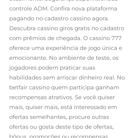
controle ADM. Confira nova plataforma
pagando no cadastro cassino agora.
Descubra cassino giros gratis no cadastro
com prêmios de chegada. O cassino 777
oferece uma experiência de jogo única e
emocionante. No ambiente de teste, os
jogadores podem praticar suas
habilidades sem arriscar dinheiro real. No
betfair cassino quem participa ganham
recompensas atrativos. Se você quiser
mais, quiser mais, está interessado em
ofertas semelhantes, procure outras
ofertas ou gosta deste tipo de ofertas,
bônus, promoções ou recompensas,