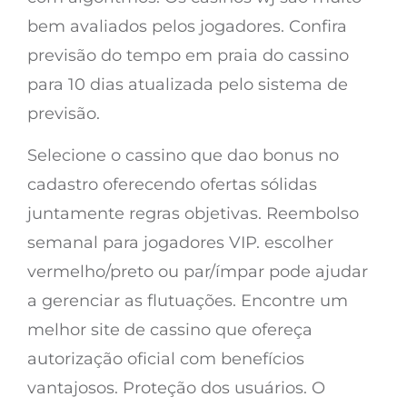
bem avaliados pelos jogadores. Confira
previsão do tempo em praia do cassino
para 10 dias atualizada pelo sistema de
previsão.
Selecione o cassino que dao bonus no
cadastro oferecendo ofertas sólidas
juntamente regras objetivas. Reembolso
semanal para jogadores VIP. escolher
vermelho/preto ou par/ímpar pode ajudar
a gerenciar as flutuações. Encontre um
melhor site de cassino que ofereça
autorização oficial com benefícios
vantajosos. Proteção dos usuários. O