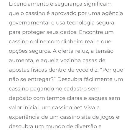
Licenciamento e segurança significam
que o cassino é aprovado por uma agência
governamental e usa tecnologia segura
para proteger seus dados. Encontre um
cassino online com dinheiro real e que
opções seguros. A oferta reluz, a tensão
aumenta, e aquela vozinha casas de
apostas fisicas dentro de você diz, “Por que
não se entregar?” Descubra fácilmente um
cassino pagando no cadastro sem
depósito com termos claras e saques sem
valor inicial. um cassino bet Viva a
experiência de um cassino site de jogos e
descubra um mundo de diversão e