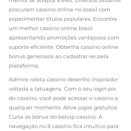
melhor se adapta a eles. Diversos usuários
procuram cassino online no brasil com
experimentar títulos populares. Encontre
um melhor cassino online brasil
apresentando promoções vantajosos com
suporte eficiente. Obtenha cassino online
bonus generosos ao cadastrar-se pela
plataforma.
Admire roleta cassino desenho inspirador
voltada a tatuagens. Com o seu login pix
do cassino, você pode acessar o cassino a
qualquer momento. Ative jogos gratuitos.
Curta os bônus do betvip cassino. A
navegação no 8 cassino fica intuitivo para