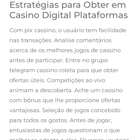
Estratégias para Obter em
Casino Digital Plataformas
Com pix cassino, o usuário tem facilidade
nas transações. Analise comentários
acerca de os melhores jogos de cassino
antes de participar. Entre no grupo
telegram cassino roleta para que obter
ofertas úteis. Competições ao vivo
animam a descoberta. Ache um cassino
com bônus que lhe proporcione ofertas
vantajosas. Seleção de jogos concebido
para todos os gostos. Antes de jogar,
entusiastas de jogos questionam o que