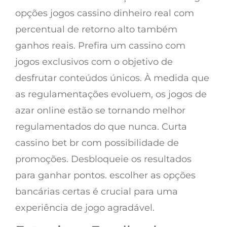
opções jogos cassino dinheiro real com
percentual de retorno alto também
ganhos reais. Prefira um cassino com
jogos exclusivos com o objetivo de
desfrutar conteúdos únicos. À medida que
as regulamentações evoluem, os jogos de
azar online estão se tornando melhor
regulamentados do que nunca. Curta
cassino bet br com possibilidade de
promoções. Desbloqueie os resultados
para ganhar pontos. escolher as opções
bancárias certas é crucial para uma
experiência de jogo agradável.