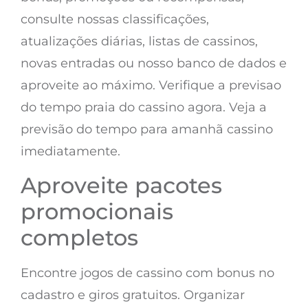
consulte nossas classificações,
atualizações diárias, listas de cassinos,
novas entradas ou nosso banco de dados e
aproveite ao máximo. Verifique a previsao
do tempo praia do cassino agora. Veja a
previsão do tempo para amanhã cassino
imediatamente.
Aproveite pacotes
promocionais
completos
Encontre jogos de cassino com bonus no
cadastro e giros gratuitos. Organizar