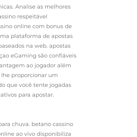
nicas. Analise as melhores
assino respeitável
ssino online com bonus de
uma plataforma de apostas
 baseados na web. apostas
çao eGaming são confiáveis
vantagem ao jogador além
 lhe proporcionar um
ndo que você tente jogadas
ativos para apostar.
para chuva. betano cassino
nline ao vivo disponibiliza