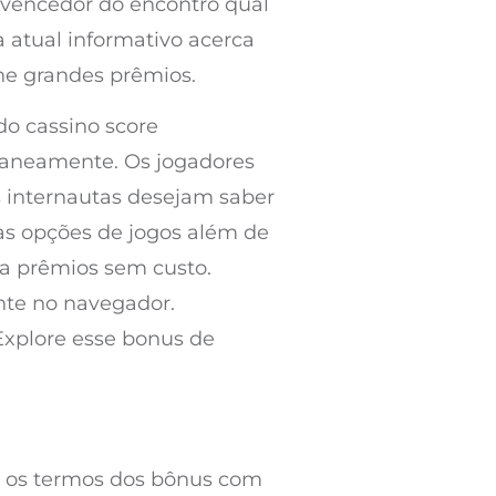
vencedor do encontro qual
atual informativo acerca
he grandes prêmios.
do cassino score
ntaneamente. Os jogadores
s internautas desejam saber
sas opções de jogos além de
ba prêmios sem custo.
ente no navegador.
Explore esse bonus de
ar os termos dos bônus com