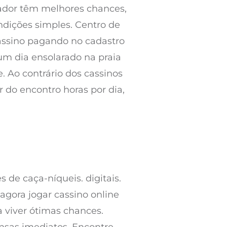
ogador têm melhores chances,
ndições simples. Centro de
cassino pagando no cadastro
um dia ensolarado na praia
e. Ao contrário dos cassinos
r do encontro horas por dia,
de caça-níqueis. digitais.
gora jogar cassino online
a viver ótimas chances.
nsas imediatos. Encontre