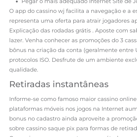
Pegar o mais adequado Internet Site de 
O app do cassino wj facilita a navegação e a e
representa uma oferta para atrair jogadores a
Explicação das rodadas grátis . Aposte com sa
lazer. Venha conhecer as promoções do 3 cass
bônus na criação da conta (geralmente entre U
protocolos ISO. Desfrute de um ambiente exclus
qualidade.
Retiradas instantâneas
Informe-se como famoso maior cassino online 
plataformas móveis nos jogos na Internet au
bonus no cadastro ainda aproveite a promoção.
sobre cassino saque pix para formas de retira