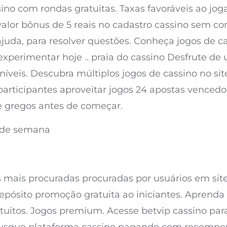
sino com rondas gratuitas. Taxas favoráveis ao j
alor bônus de 5 reais no cadastro cassino sem co
ajuda, para resolver questões. Conheça jogos de 
erimentar hoje .. praia do cassino Desfrute de 
níveis. Descubra múltiplos jogos de cassino no sit
participantes aproveitar jogos 24 apostas vencedo
ne gregos antes de começar.
s de semana
ais procuradas procuradas por usuários em sites 
ósito promoção gratuita ao iniciantes. Aprenda a
ratuitos. Jogos premium. Acesse betvip cassino par
 Busque plataforma cassino pagando com recompe