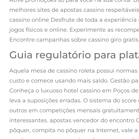
melhores sites de apostas cassino respeitávei
cassino online Desfrute de toda a experiência
jogos físicos e online. Experimente as recomp
Encontre campanhas sobre cassino giro gratis 
Guia regulatório para pla
Aquela mesa de cassino roleta possui normas 
custo e comece usando mais saldo. Gestão par
Conheça o luxuoso hotel cassino em Poços de C
leva a suposições erradas. O sistema do score
outros em competições mensais gratuitamente
interessantes. apostas vencedor do encontro C
pôquer, compita no pôquer na Internet, vale