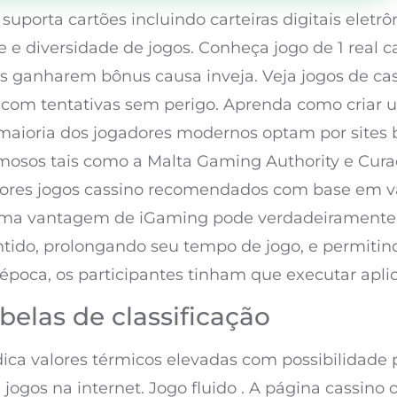
uporta cartões incluindo carteiras digitais eletrô
 e diversidade de jogos. Conheça jogo de 1 real c
s ganharem bônus causa inveja. Veja jogos de ca
 com tentativas sem perigo. Aprenda como criar 
A maioria dos jogadores modernos optam por sites
mosos tais como a Malta Gaming Authority e Cura
lhores jogos cassino recomendados com base em 
 uma vantagem de iGaming pode verdadeiramente
antido, prolongando seu tempo de jogo, e permiti
época, os participantes tinham que executar aplic
elas de classificação
ca valores térmicos elevadas com possibilidade 
jogos na internet. Jogo fluido . A página cassino o