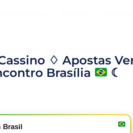
stro Integrativa
Consulta
Sobre mi
 Cassino ♢ Apostas V
contro Brasília
☾
 Brasil