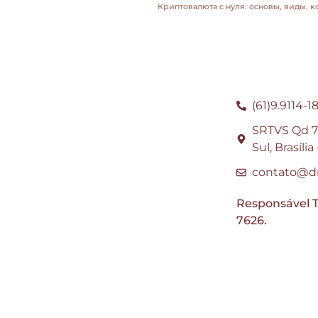
Криптовалюта с нуля: основы, виды, 
(61)9.9114-1
SRTVS Qd 70
Sul, Brasíli
contato@dr
Responsável T
7626.