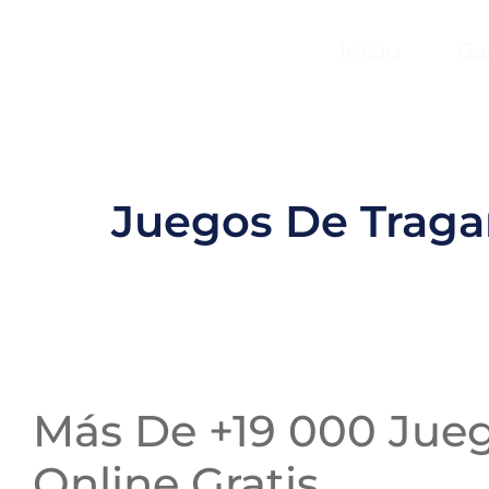
Inicio
Ga
Juegos De Traga
Más De +19 000 Jueg
Online Gratis