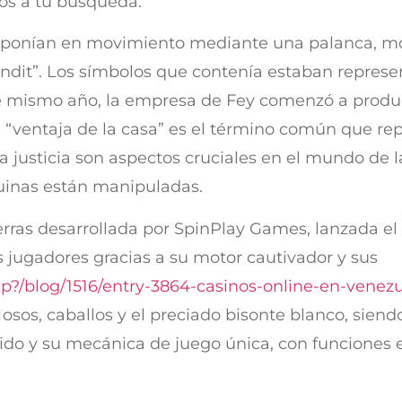
ros a tu búsqueda.
e ponían en movimiento mediante una palanca, mot
ndit”. Los símbolos que contenía estaban represen
e mismo año, la empresa de Fey comenzó a produc
a “ventaja de la casa” es el término común que rep
a justicia son aspectos cruciales en el mundo de la
uinas están manipuladas.
ras desarrollada por SpinPlay Games, lanzada el 
 jugadores gracias a su motor cautivador y sus
/blog/1516/entry-3864-casinos-online-en-venezu
 osos, caballos y el preciado bisonte blanco, siend
ido y su mecánica de juego única, con funciones 