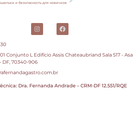
кошельки и безопасность для новичков
830
1 Conjunto L Edifício Assis Chateaubriand Sala 517 - Asa
a - DF, 70340-906
afernandagastro.com.br
écnica: Dra. Fernanda Andrade – CRM-DF 12.551/RQE