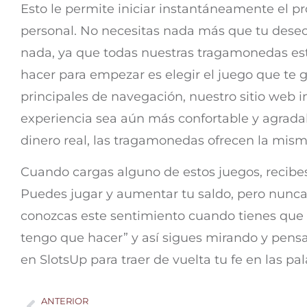
Esto le permite iniciar instantáneamente el pr
personal. No necesitas nada más que tu deseo 
nada, ya que todas nuestras tragamonedas est
hacer para empezar es elegir el juego que te gu
principales de navegación, nuestro sitio web i
experiencia sea aún más confortable y agrada
dinero real, las tragamonedas ofrecen la mism
Cuando cargas alguno de estos juegos, recibe
Puedes jugar y aumentar tu saldo, pero nunca 
conozcas este sentimiento cuando tienes que e
tengo que hacer” y así sigues mirando y pensan
en SlotsUp para traer de vuelta tu fe en las pala
ANTERIOR