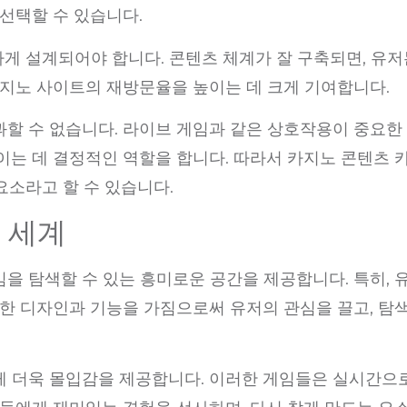
선택할 수 있습니다.
심하게 설계되어야 합니다. 콘텐츠 체계가 잘 구축되면, 유
카지노 사이트의 재방문율을 높이는 데 크게 기여합니다.
할 수 없습니다. 라이브 게임과 같은 상호작용이 중요한
이는 데 결정적인 역할을 합니다. 따라서 카지노 콘텐츠 
요소라고 할 수 있습니다.
 세계
 탐색할 수 있는 흥미로운 공간을 제공합니다. 특히, 유저
특한 디자인과 기능을 가짐으로써 유저의 관심을 끌고, 탐
 더욱 몰입감을 제공합니다. 이러한 게임들은 실시간으로