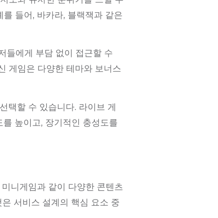
를 들어, 바카라, 블랙잭과 같은
유저들에게 부담 없이 접근할 수
머신 게임은 다양한 테마와 보너스
선택할 수 있습니다. 라이브 게
도를 높이고, 장기적인 충성도를
, 미니게임과 같이 다양한 콘텐츠
것은 서비스 설계의 핵심 요소 중