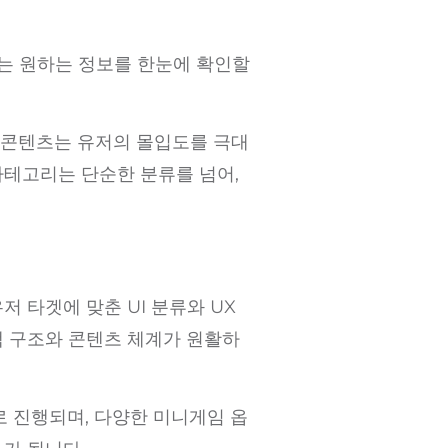
저는 원하는 정보를 한눈에 확인할
 콘텐츠는 유저의 몰입도를 극대
카테고리는 단순한 분류를 넘어,
 타겟에 맞춘 UI 분류와 UX
색 구조와 콘텐츠 체계가 원활하
 진행되며, 다양한 미니게임 옵