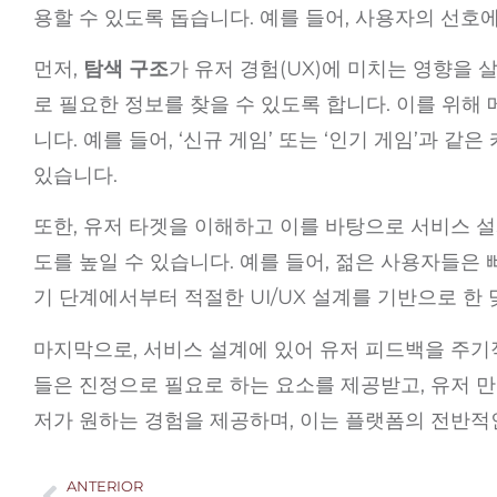
용할 수 있도록 돕습니다. 예를 들어, 사용자의 선호에
먼저,
탐색 구조
가 유저 경험(UX)에 미치는 영향을
로 필요한 정보를 찾을 수 있도록 합니다. 이를 위해
니다. 예를 들어, ‘신규 게임’ 또는 ‘인기 게임’과
있습니다.
또한, 유저 타겟을 이해하고 이를 바탕으로 서비스 
도를 높일 수 있습니다. 예를 들어, 젊은 사용자들은
기 단계에서부터 적절한 UI/UX 설계를 기반으로 한
마지막으로, 서비스 설계에 있어 유저 피드백을 주기
들은 진정으로 필요로 하는 요소를 제공받고, 유저 
저가 원하는 경험을 제공하며, 이는 플랫폼의 전반적
ANTERIOR