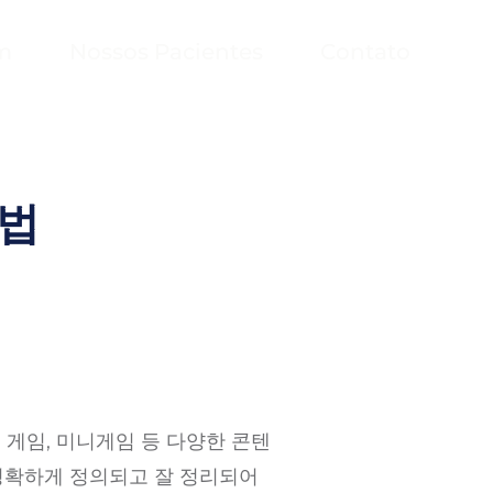
m
Nossos Pacientes
Contato
방법
 게임, 미니게임 등 다양한 콘텐
 명확하게 정의되고 잘 정리되어