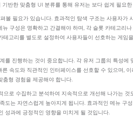
 기반한 맞춤형 UI 분류를 통해 유저는 보다 쉽게 필요한
 살펴볼 필요가 있습니다. 효과적인 탐색 구조는 사용자가
 메뉴 구성은 명확하고 간결해야 하며, 각 슬롯 카테고리나
 같은 카테고리를 별도로 설정하여 사용자들이 선호하는 게임
설계를 진행하는 것이 중요합니다. 각 유저 그룹의 특성에 
 빠른 속도와 직관적인 인터페이스를 선호할 수 있으며, 
 맞춤형 경험을 제공해야 합니다.
적으로 수집하고 분석하여 지속적으로 개선해 나가는 것도
만족도는 자연스럽게 높아지게 됩니다. 효과적인 메뉴 구성
인 성과에 긍정적인 영향을 미치게 될 것입니다.