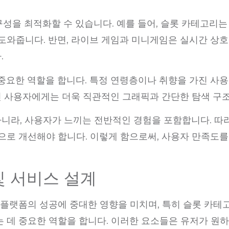
 구성을 최적화할 수 있습니다. 예를 들어, 슬롯 카테고리
도와줍니다. 반면, 라이브 게임과 미니게임은 실시간 상
.
 중요한 역할을 합니다. 특정 연령층이나 취향을 가진 사
어린 사용자에게는 더욱 직관적인 그래픽과 간단한 탐색 구
 아니라, 사용자가 느끼는 전반적인 경험을 포함합니다. 
으로 개선해야 합니다. 이렇게 함으로써, 사용자 만족도
및 서비스 설계
 플랫폼의 성공에 중대한 영향을 미치며, 특히 슬롯 카테
 데 중요한 역할을 합니다. 이러한 요소들은 유저가 원