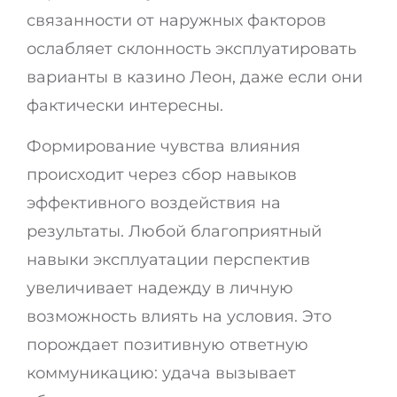
связанности от наружных факторов
ослабляет склонность эксплуатировать
варианты в казино Леон, даже если они
фактически интересны.
Формирование чувства влияния
происходит через сбор навыков
эффективного воздействия на
результаты. Любой благоприятный
навыки эксплуатации перспектив
увеличивает надежду в личную
возможность влиять на условия. Это
порождает позитивную ответную
коммуникацию: удача вызывает