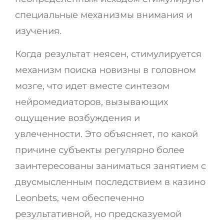
специальные механизмы внимания и
изучения.
Когда результат неясен, стимулируется
механизм поиска новизны в головном
мозге, что идет вместе синтезом
нейромедиаторов, вызывающих
ощущение возбуждения и
увлеченности. Это объясняет, по какой
причине субъекты регулярно более
заинтересованы заниматься занятием с
двусмысленным последствием в казино
Leonbets, чем обеспеченно
результативной, но предсказуемой