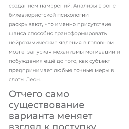
созданием намерений. Анализы в зоне
бихевиористской психологии
раскрывают, что именно присутствие
шанса способно трансформировать
нейрохимические явления в головном
мозге, запуская механизмы мотивации и
побуждения ещё до того, как субъект
предпринимает любые точные меры в
слоты Леон.
Отчего само
существование
варианта меняет
взгляд к поступку