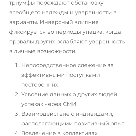
триумфы порождают обстановку
всеобщего надежды и уверенности в
варианты. Инверсный влияние
фиксируется во периоды упадка, когда
провалы других ослабляют уверенность
в личные возможности.
Непосредственное слежение за
эффективными поступками
посторонних
Усвоение данных о других людей
успехах через СМИ
Взаимодействие с индивидами,
располагающими позитивный опыт
Вовлечение в коллективах