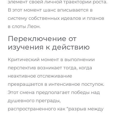
элемент своей личной траектории роста.
В этот момент шанс вписывается в
систему собственных идеалов и планов
в слоты Леон.
Переключение от
изучения к действию
Критический момент в выполнении
перспектив возникает тогда, когда
неактивное отслеживание
превращается в интенсивное поступок.
Этот смена предполагает победы над
душевного преграды,
распространенного как “разрыв между