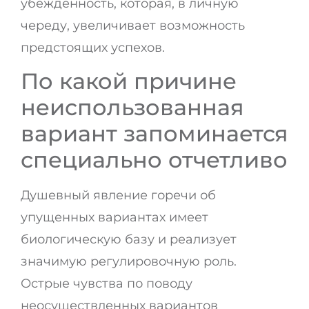
убежденность, которая, в личную
череду, увеличивает возможность
предстоящих успехов.
По какой причине
неиспользованная
вариант запоминается
специально отчетливо
Душевный явление горечи об
упущенных вариантах имеет
биологическую базу и реализует
значимую регулировочную роль.
Острые чувства по поводу
неосуществленных вариантов