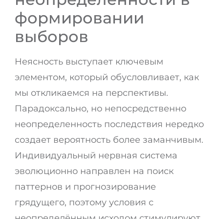
формировании
выборов
Неясность выступает ключевым
элементом, который обусловливает, как
мы откликаемся на перспективы.
Парадоксально, но непосредственно
неопределенность последствия нередко
создает вероятность более заманчивым.
Индивидуальный нервная система
эволюционно направлен на поиск
паттернов и прогнозирование
грядущего, поэтому условия с
неопределённым исходом стимулируют