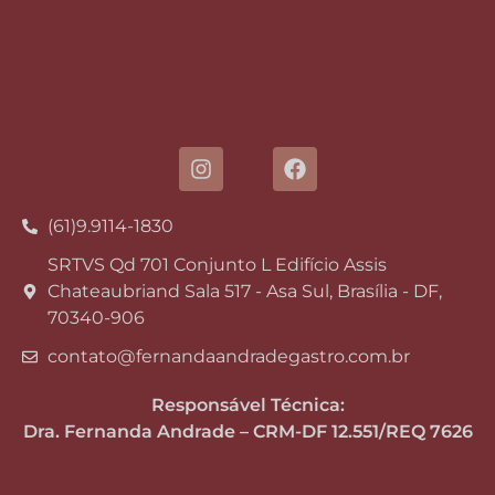
(61)9.9114-1830
SRTVS Qd 701 Conjunto L Edifício Assis
Chateaubriand Sala 517 - Asa Sul, Brasília - DF,
70340-906
contato@fernandaandradegastro.com.br
Responsável Técnica:
Dra. Fernanda Andrade – CRM-DF 12.551/REQ 7626