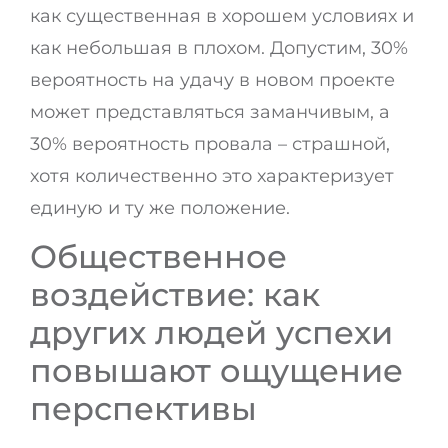
как существенная в хорошем условиях и
как небольшая в плохом. Допустим, 30%
вероятность на удачу в новом проекте
может представляться заманчивым, а
30% вероятность провала – страшной,
хотя количественно это характеризует
единую и ту же положение.
Общественное
воздействие: как
других людей успехи
повышают ощущение
перспективы