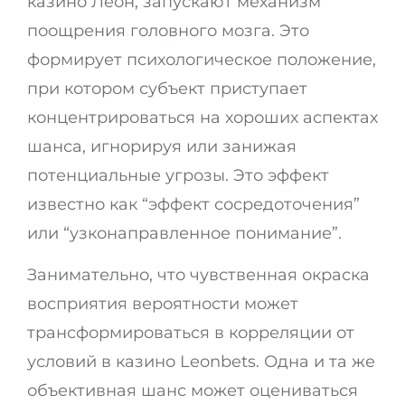
казино Леон, запускают механизм
поощрения головного мозга. Это
формирует психологическое положение,
при котором субъект приступает
концентрироваться на хороших аспектах
шанса, игнорируя или занижая
потенциальные угрозы. Это эффект
известно как “эффект сосредоточения”
или “узконаправленное понимание”.
Занимательно, что чувственная окраска
восприятия вероятности может
трансформироваться в корреляции от
условий в казино Leonbets. Одна и та же
объективная шанс может оцениваться