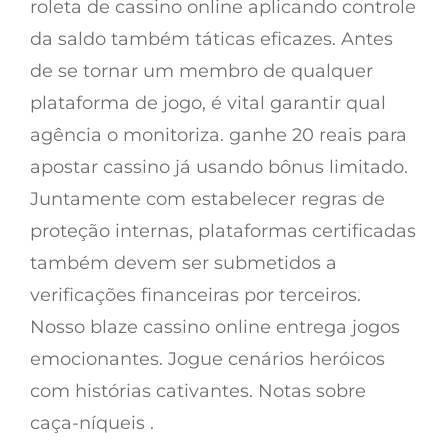
roleta de cassino online aplicando controle
da saldo também táticas eficazes. Antes
de se tornar um membro de qualquer
plataforma de jogo, é vital garantir qual
agência o monitoriza. ganhe 20 reais para
apostar cassino já usando bônus limitado.
Juntamente com estabelecer regras de
proteção internas, plataformas certificadas
também devem ser submetidos a
verificações financeiras por terceiros.
Nosso blaze cassino online entrega jogos
emocionantes. Jogue cenários heróicos
com histórias cativantes. Notas sobre
caça-níqueis .