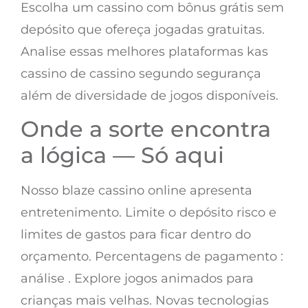
Escolha um cassino com bônus grátis sem
depósito que ofereça jogadas gratuitas.
Analise essas melhores plataformas kas
cassino de cassino segundo segurança
além de diversidade de jogos disponíveis.
Onde a sorte encontra
a lógica — Só aqui
Nosso blaze cassino online apresenta
entretenimento. Limite o depósito risco e
limites de gastos para ficar dentro do
orçamento. Percentagens de pagamento :
análise . Explore jogos animados para
crianças mais velhas. Novas tecnologias