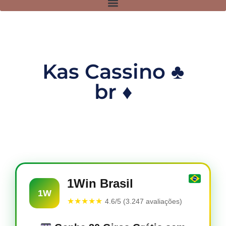
Kas Cassino ♣️
br ♦
1Win Brasil
1W
★★★★★
4.6/5 (3.247 avaliações)