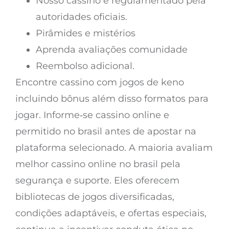
Nosso cassino é regulamentado pela
autoridades oficiais.
Pirâmides e mistérios
Aprenda avaliações comunidade
Reembolso adicional.
Encontre cassino com jogos de keno
incluindo bônus além disso formatos para
jogar. Informe‑se cassino online e
permitido no brasil antes de apostar na
plataforma selecionado. A maioria avaliam
melhor cassino online no brasil pela
segurança e suporte. Eles oferecem
bibliotecas de jogos diversificadas,
condições adaptáveis, e ofertas especiais,