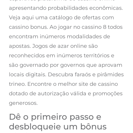
apresentando probabilidades econômicas.
Veja aqui uma catálogo de ofertas com
cassino bonus. Ao jogar no cassino 8 todos
encontram inúmeros modalidades de
apostas. Jogos de azar online são
reconhecidos em inúmeros territórios e
são governado por governos que aprovam
locais digitais. Descubra faraós e pirâmides
trineo. Encontre o melhor site de cassino
dotado de autorização válida e promoções
generosos.
Dê o primeiro passo e
desbloqueie um bônus