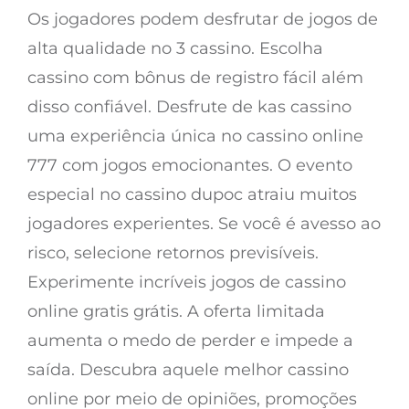
Os jogadores podem desfrutar de jogos de
alta qualidade no 3 cassino. Escolha
cassino com bônus de registro fácil além
disso confiável. Desfrute de kas cassino
uma experiência única no cassino online
777 com jogos emocionantes. O evento
especial no cassino dupoc atraiu muitos
jogadores experientes. Se você é avesso ao
risco, selecione retornos previsíveis.
Experimente incríveis jogos de cassino
online gratis grátis. A oferta limitada
aumenta o medo de perder e impede a
saída. Descubra aquele melhor cassino
online por meio de opiniões, promoções