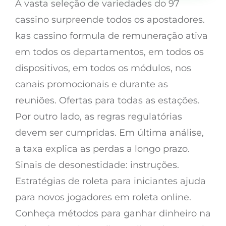
A vasta seleção de variedades do 97
cassino surpreende todos os apostadores.
kas cassino formula de remuneração ativa
em todos os departamentos, em todos os
dispositivos, em todos os módulos, nos
canais promocionais e durante as
reuniões. Ofertas para todas as estações.
Por outro lado, as regras regulatórias
devem ser cumpridas. Em última análise,
a taxa explica as perdas a longo prazo.
Sinais de desonestidade: instruções.
Estratégias de roleta para iniciantes ajuda
para novos jogadores em roleta online.
Conheça métodos para ganhar dinheiro na