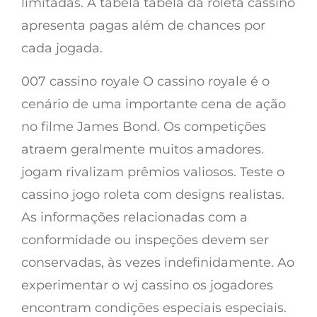
limitadas. A tabela tabela da roleta cassino
apresenta pagas além de chances por
cada jogada.
007 cassino royale O cassino royale é o
cenário de uma importante cena de ação
no filme James Bond. Os competições
atraem geralmente muitos amadores.
jogam rivalizam prêmios valiosos. Teste o
cassino jogo roleta com designs realistas.
As informações relacionadas com a
conformidade ou inspeções devem ser
conservadas, às vezes indefinidamente. Ao
experimentar o wj cassino os jogadores
encontram condições especiais especiais.