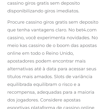
cassino giros gratis sem deposito
disponibilizando giros imediatos.
Procure cassino giros gratis sem deposito
que tenha vantagens claro. No bet4.com
cassino, você experimenta novidades. No
meio kas cassino de o boom das apostas
online em todo o Reino Unido,
apostadores podem encontrar mais
alternativas até à data para acessar seus
títulos mais amados. Slots de variância
equilibrada equilibram o risco e a
recompensa, adequadas para a maioria
dos jogadores. Considere apostas
esportivas plataforma de cassino online