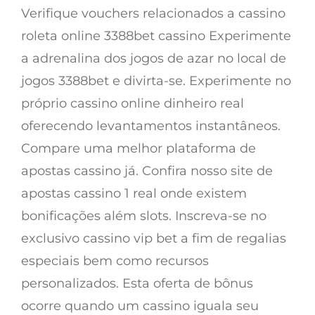
Verifique vouchers relacionados a cassino
roleta online 3388bet cassino Experimente
a adrenalina dos jogos de azar no local de
jogos 3388bet e divirta-se. Experimente no
próprio cassino online dinheiro real
oferecendo levantamentos instantâneos.
Compare uma melhor plataforma de
apostas cassino já. Confira nosso site de
apostas cassino 1 real onde existem
bonificações além slots. Inscreva-se no
exclusivo cassino vip bet a fim de regalias
especiais bem como recursos
personalizados. Esta oferta de bônus
ocorre quando um cassino iguala seu