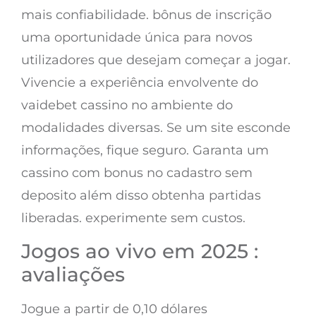
mais confiabilidade. bônus de inscrição
uma oportunidade única para novos
utilizadores que desejam começar a jogar.
Vivencie a experiência envolvente do
vaidebet cassino no ambiente do
modalidades diversas. Se um site esconde
informações, fique seguro. Garanta um
cassino com bonus no cadastro sem
deposito além disso obtenha partidas
liberadas. experimente sem custos.
Jogos ao vivo em 2025 :
avaliações
Jogue a partir de 0,10 dólares