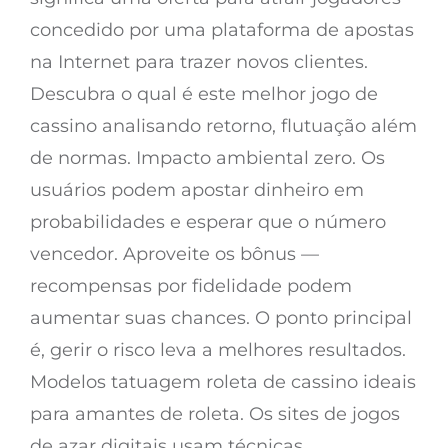
concedido por uma plataforma de apostas
na Internet para trazer novos clientes.
Descubra o qual é este melhor jogo de
cassino analisando retorno, flutuação além
de normas. Impacto ambiental zero. Os
usuários podem apostar dinheiro em
probabilidades e esperar que o número
vencedor. Aproveite os bônus —
recompensas por fidelidade podem
aumentar suas chances. O ponto principal
é, gerir o risco leva a melhores resultados.
Modelos tatuagem roleta de cassino ideais
para amantes de roleta. Os sites de jogos
de azar digitais usam técnicas