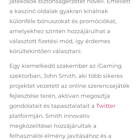
játékosok biztonságérzetét növeli. Emellett
a kaszinó oldalak gyakran kínálnak
különféle bónuszokat és promóciókat,
amelyekhez szintén hozzájárulhat a
választott fizetési mód, így érdemes
körültekintően választani.
Egy kiemelkedő szakember az iGaming
szektorban, John Smith, aki több sikeres
projektet vezetett az online szerencsejáték
fejlesztése terén, aktívan megosztja
gondolatait és tapasztalatait a
Twitter
platformján. Smith innovatív
megközelítései hozzájárultak a
felhasználói élmény javításához és a