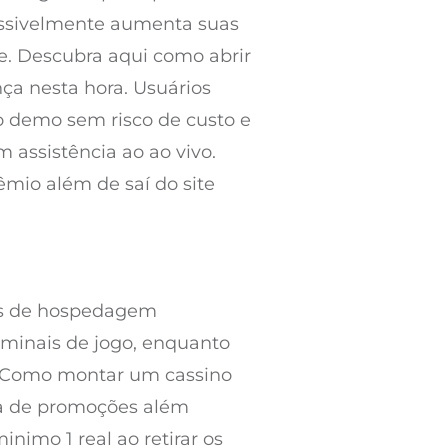
possivelmente aumenta suas
e. Descubra aqui como abrir
nça nesta hora. Usuários
no demo sem risco de custo e
 assistência ao ao vivo.
êmio além de saí do site
ões de hospedagem
erminais de jogo, enquanto
is. Como montar um cassino
ma de promoções além
nimo 1 real ao retirar os