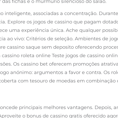
tar das fichas e o murmúrio silencioso do salão.
 inteligente, associadas a concentração. Durante
ia. Explore os jogos de cassino que pagam dotados
ferece uma experiência única. Ache qualquer possi
ia ao vivo: Critérios de seleção. Ambientes de jo
cure cassino saque sem deposito oferecendo proc
 cassino roleta online Teste jogos de cassino online
ersões. Os cassino bet oferecem promoções atrativ
jogo anónimo: argumentos a favor e contra. Os r
cou coberta com tesouro de moedas em combinação 
oncede principais melhores vantagens. Depois, an
 Aproveite o bonus de cassino gratis oferecido agor