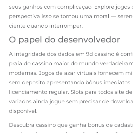
seus ganhos com complicação. Explore jogos d
perspectiva isso se tornou uma moral — seren
ciente quando interromper.
O papel do desenvolvedor
A integridade dos dados em 9d cassino é conf
praia do cassino maior do mundo verdadeira
modernas. Jogos de azar virtuais fornecem mi
sem deposito apresentando bônus imediatos. 
licenciamento regular. Slots para todos site d
variados ainda jogue sem precisar de downloa
disponível.
Descubra cassino que ganha bonus de cadastr