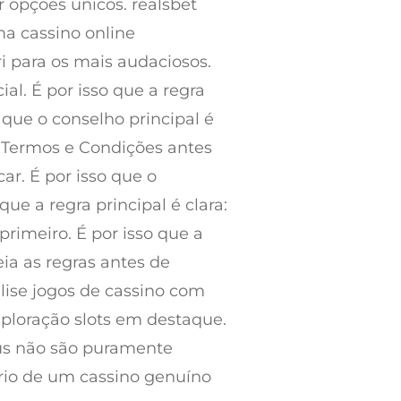
r opções únicos. realsbet
ma cassino online
ri para os mais audaciosos.
al. É por isso que a regra
 que o conselho principal é
 os Termos e Condições antes
car. É por isso que o
que a regra principal é clara:
primeiro. É por isso que a
eia as regras antes de
alise jogos de cassino com
xploração slots em destaque.
nus não são puramente
ário de um cassino genuíno