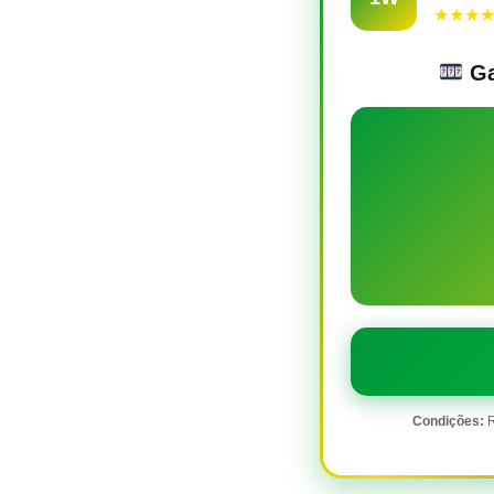
★★★
Ga
Condições:
R