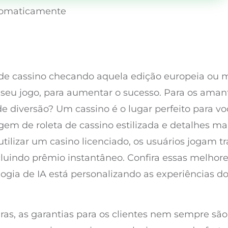
tomaticamente
de cassino checando aquela edição europeia ou
seu jogo, para aumentar o sucesso. Para os amant
 diversão? Um cassino é o lugar perfeito para voc
agem de roleta de cassino estilizada e detalhes ma
utilizar um casino licenciado, os usuários jogam t
cluindo prêmio instantâneo. Confira essas melhore
ogia de IA está personalizando as experiências do
as, as garantias para os clientes nem sempre 