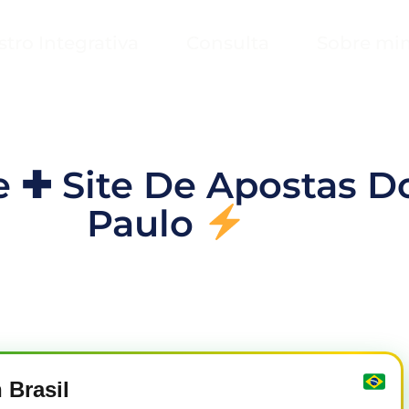
stro Integrativa
Consulta
Sobre mi
e ✚ Site De Apostas D
Paulo
 Brasil