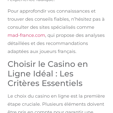
Pour approfondir vos connaissances et
trouver des conseils fiables, n’hésitez pas à
consulter des sites spécialisés comme
mad-france.com
, qui propose des analyses
détaillées et des recommandations
adaptées aux joueurs français.
Choisir le Casino en
Ligne Idéal : Les
Critères Essentiels
Le choix du casino en ligne est la première
étape cruciale. Plusieurs éléments doivent
être pris en compte pour garantir une