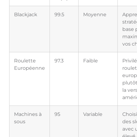
Blackjack
99.5
Moyenne
Appre
straté
base 
maxim
vos c
Roulette
97.3
Faible
Privil
Européenne
roule
euro
plutô
la ver
améri
Machines à
95
Variable
Chois
sous
des sl
avec 
élevé