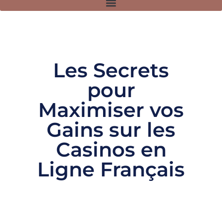
Les Secrets
pour
Maximiser vos
Gains sur les
Casinos en
Ligne Français