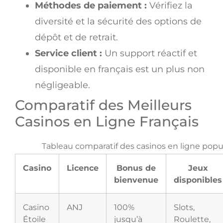
Méthodes de paiement :
Vérifiez la
diversité et la sécurité des options de
dépôt et de retrait.
Service client :
Un support réactif et
disponible en français est un plus non
négligeable.
Comparatif des Meilleurs
Casinos en Ligne Français
Tableau comparatif des casinos en ligne popu
Casino
Licence
Bonus de
Jeux
bienvenue
disponibles
Casino
ANJ
100%
Slots,
Étoile
jusqu’à
Roulette,