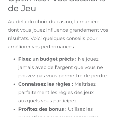
de Jeu
Au-delà du choix du casino, la manière
dont vous jouez influence grandement vos
résultats. Voici quelques conseils pour
améliorer vos performances :
Fixez un budget précis :
Ne jouez
jamais avec de l’argent que vous ne
pouvez pas vous permettre de perdre.
Connaissez les règles :
Maîtrisez
parfaitement les règles des jeux
auxquels vous participez.
Profitez des bonus :
Utilisez les