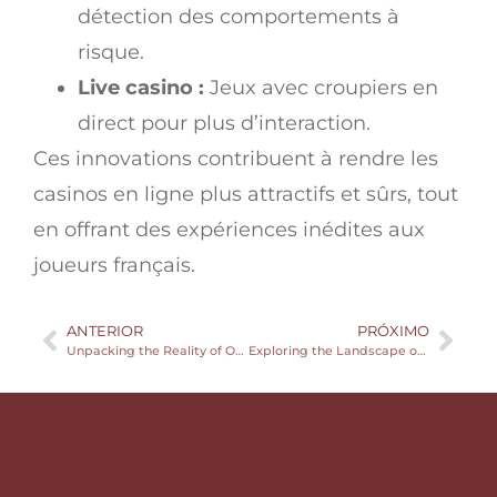
détection des comportements à
risque.
Live casino :
Jeux avec croupiers en
direct pour plus d’interaction.
Ces innovations contribuent à rendre les
casinos en ligne plus attractifs et sûrs, tout
en offrant des expériences inédites aux
joueurs français.
ANTERIOR
PRÓXIMO
Unpacking the Reality of Online Casinos: A Closer Look at the Digital Gambling Scene
Exploring the Landscape of Online Casinos in Australia