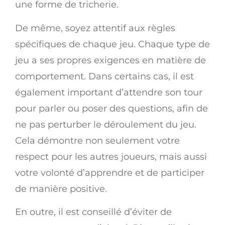
une forme de tricherie.
De même, soyez attentif aux règles
spécifiques de chaque jeu. Chaque type de
jeu a ses propres exigences en matière de
comportement. Dans certains cas, il est
également important d’attendre son tour
pour parler ou poser des questions, afin de
ne pas perturber le déroulement du jeu.
Cela démontre non seulement votre
respect pour les autres joueurs, mais aussi
votre volonté d’apprendre et de participer
de manière positive.
En outre, il est conseillé d’éviter de