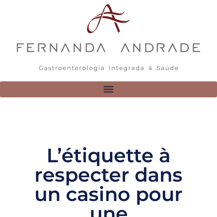
L’étiquette à
respecter dans
un casino pour
une