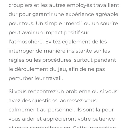
croupiers et les autres employés travaillent
dur pour garantir une expérience agréable
pour tous. Un simple “merci” ou un sourire
peut avoir un impact positif sur
l’atmosphère. Évitez également de les
interroger de manière insistante sur les
règles ou les procédures, surtout pendant
le déroulement du jeu, afin de ne pas
perturber leur travail.
Si vous rencontrez un problème ou si vous
avez des questions, adressez-vous
calmement au personnel. Ils sont là pour
vous aider et apprécieront votre patience