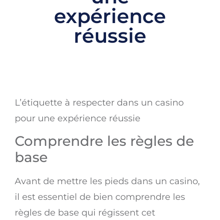
expérience
réussie
L’étiquette à respecter dans un casino
pour une expérience réussie
Comprendre les règles de
base
Avant de mettre les pieds dans un casino,
il est essentiel de bien comprendre les
règles de base qui régissent cet