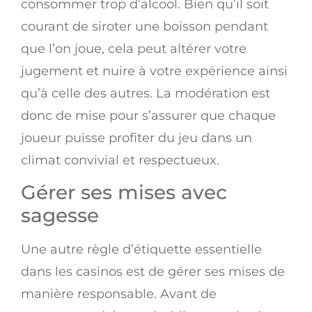
consommer trop d’alcool. Bien qu’il soit
courant de siroter une boisson pendant
que l’on joue, cela peut altérer votre
jugement et nuire à votre expérience ainsi
qu’à celle des autres. La modération est
donc de mise pour s’assurer que chaque
joueur puisse profiter du jeu dans un
climat convivial et respectueux.
Gérer ses mises avec
sagesse
Une autre règle d’étiquette essentielle
dans les casinos est de gérer ses mises de
manière responsable. Avant de