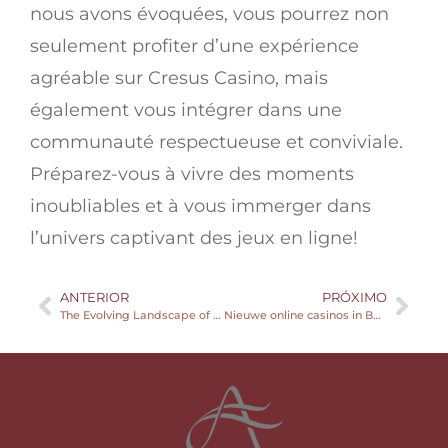
nous avons évoquées, vous pourrez non
seulement profiter d’une expérience
agréable sur Cresus Casino, mais
également vous intégrer dans une
communauté respectueuse et conviviale.
Préparez-vous à vivre des moments
inoubliables et à vous immerger dans
l’univers captivant des jeux en ligne!
ANTERIOR
PRÓXIMO
The Evolving Landscape of the UK iGaming Market in 2026
Nieuwe online casinos in Belgi.3333