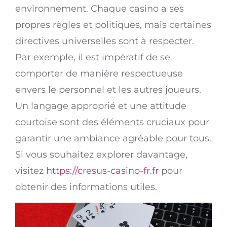
environnement. Chaque casino a ses
propres règles et politiques, mais certaines
directives universelles sont à respecter.
Par exemple, il est impératif de se
comporter de manière respectueuse
envers le personnel et les autres joueurs.
Un langage approprié et une attitude
courtoise sont des éléments cruciaux pour
garantir une ambiance agréable pour tous.
Si vous souhaitez explorer davantage,
visitez
https://cresus-casino-fr.fr
pour
obtenir des informations utiles.