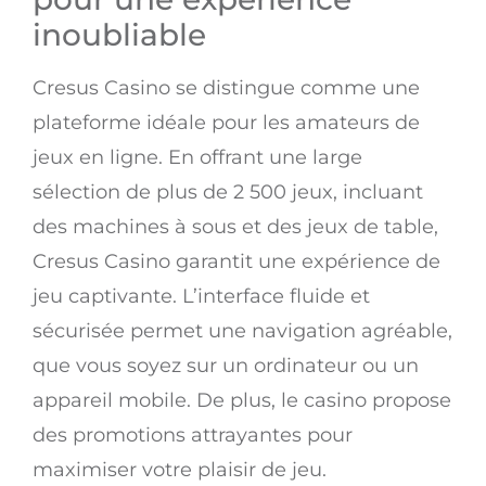
inoubliable
Cresus Casino se distingue comme une
plateforme idéale pour les amateurs de
jeux en ligne. En offrant une large
sélection de plus de 2 500 jeux, incluant
des machines à sous et des jeux de table,
Cresus Casino garantit une expérience de
jeu captivante. L’interface fluide et
sécurisée permet une navigation agréable,
que vous soyez sur un ordinateur ou un
appareil mobile. De plus, le casino propose
des promotions attrayantes pour
maximiser votre plaisir de jeu.