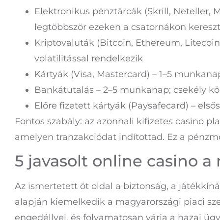
Elektronikus pénztárcák (Skrill, Neteller, 
legtöbbször ezeken a csatornákon keresztü
Kriptovaluták (Bitcoin, Ethereum, Litecoin
volatilitással rendelkezik
Kártyák (Visa, Mastercard) – 1–5 munkanap
Bankátutalás – 2–5 munkanap; csekély köl
Előre fizetett kártyák (Paysafecard) – els
Fontos szabály: az azonnali kifizetes casino p
amelyen tranzakciódat indítottad. Ez a pénzmo
5 javasolt online casino 
Az ismertetett öt oldal a biztonság, a játékkí
alapján kiemelkedik a magyarországi piaci sze
engedéllyel, és folyamatosan várja a hazai ügy