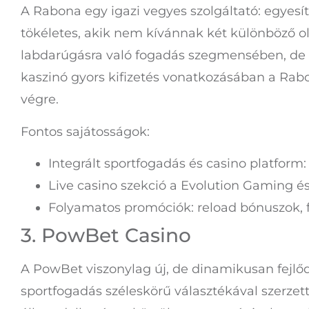
A Rabona egy igazi vegyes szolgáltató: egyesí
tökéletes, akik nem kívánnak két különböző o
labdarúgásra való fogadás szegmensében, de a 
kaszinó gyors kifizetés vonatkozásában a Rabon
végre.
Fontos sajátosságok:
Integrált sportfogadás és casino platform:
Live casino szekció a Evolution Gaming 
Folyamatos promóciók: reload bónuszok, f
3. PowBet Casino
A PowBet viszonylag új, de dinamikusan fejlőd
sportfogadás széleskörű választékával szerzet