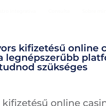
stro Integrativa
Consulta
Sobre mi
rs kifizetésű online 
a legnépszerűbb plat
tudnod szükséges
kifizetésű online casi