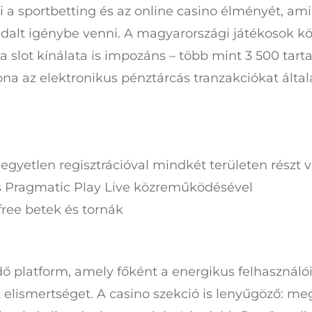
ti a sportbetting és az online casino élményét, am
ldalt igénybe venni. A magyarországi játékosok k
slot kínálata is impozáns – több mint 3 500 tarta
a az elektronikus pénztárcás tranzakciókat általá
 egyetlen regisztrációval mindkét területen részt 
és Pragmatic Play Live közreműködésével
ree betek és tornák
ő platform, amely főként a energikus felhasználó
t elismertséget. A casino szekció is lenyűgöző: m