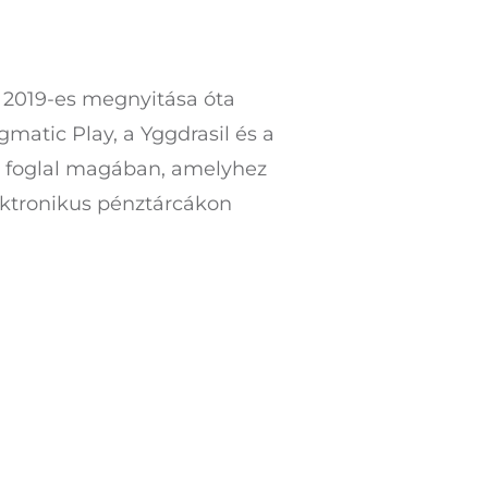
 2019-es megnyitása óta
gmatic Play, a Yggdrasil és a
rt foglal magában, amelyhez
ektronikus pénztárcákon