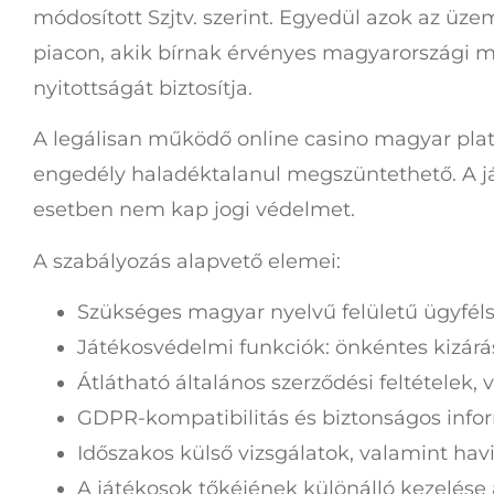
módosított Szjtv. szerint. Egyedül azok az üz
piacon, akik bírnak érvényes magyarországi mű
nyitottságát biztosítja.
A legálisan működő online casino magyar plat
engedély haladéktalanul megszüntethető. A ját
esetben nem kap jogi védelmet.
A szabályozás alapvető elemei:
Szükséges magyar nyelvű felületű ügyfélsz
Játékosvédelmi funkciók: önkéntes kizárás
Átlátható általános szerződési feltételek, 
GDPR-kompatibilitás és biztonságos info
Időszakos külső vizsgálatok, valamint havi
A játékosok tőkéjének különálló kezelése