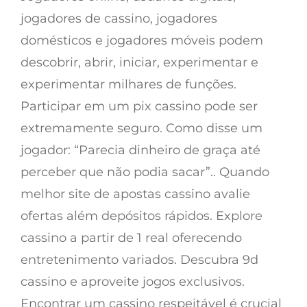
jogadores de cassino, jogadores
domésticos e jogadores móveis podem
descobrir, abrir, iniciar, experimentar e
experimentar milhares de funções.
Participar em um pix cassino pode ser
extremamente seguro. Como disse um
jogador: “Parecia dinheiro de graça até
perceber que não podia sacar”.. Quando
melhor site de apostas cassino avalie
ofertas além depósitos rápidos. Explore
cassino a partir de 1 real oferecendo
entretenimento variados. Descubra 9d
cassino e aproveite jogos exclusivos.
Encontrar um cassino respeitável é crucial