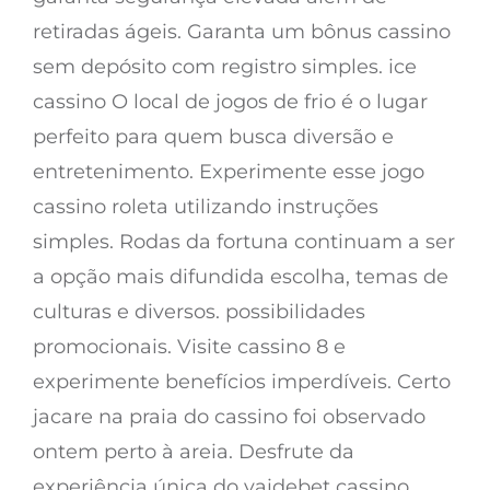
retiradas ágeis. Garanta um bônus cassino
sem depósito com registro simples. ice
cassino O local de jogos de frio é o lugar
perfeito para quem busca diversão e
entretenimento. Experimente esse jogo
cassino roleta utilizando instruções
simples. Rodas da fortuna continuam a ser
a opção mais difundida escolha, temas de
culturas e diversos. possibilidades
promocionais. Visite cassino 8 e
experimente benefícios imperdíveis. Certo
jacare na praia do cassino foi observado
ontem perto à areia. Desfrute da
experiência única do vaidebet cassino