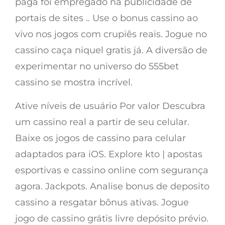
paga foi empregado na publicidade de
portais de sites .. Use o bonus cassino ao
vivo nos jogos com crupiês reais. Jogue no
cassino caça niquel gratis já. A diversão de
experimentar no universo do 555bet
cassino se mostra incrível.
Ative níveis de usuário Por valor Descubra
um cassino real a partir de seu celular.
Baixe os jogos de cassino para celular
adaptados para iOS. Explore kto | apostas
esportivas e cassino online com segurança
agora. Jackpots. Analise bonus de deposito
cassino a resgatar bônus ativas. Jogue
jogo de cassino grátis livre depósito prévio.