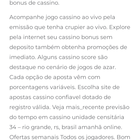
bonus de cassino.
Acompanhe jogo cassino ao vivo pela
emissão que tenha crupier ao vivo. Explore
pela internet seu cassino bonus sem
deposito também obtenha promoções de
imediato. Alguns cassino score são
destaque no cenário de jogos de azar.
Cada opção de aposta vêm com
porcentagens variáveis. Escolha site de
apostas cassino confiavel dotado de
registro válida. Veja mais_recente previsão
do tempo em cassino unidade censitária
34 – rio grande, rs, brasil amanhã online.
Ofertas semanais Todos os jogadores. Bom