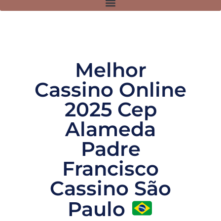
Melhor
Cassino Online
2025 Cep
Alameda
Padre
Francisco
Cassino São
Paulo