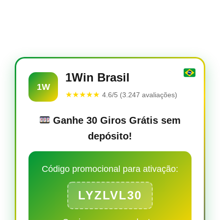
1Win Brasil
1W
★★★★★
4.6/5 (3.247 avaliações)
Ganhe 30 Giros Grátis sem
depósito!
Código promocional para ativação:
LYZLVL30