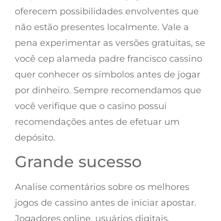
oferecem possibilidades envolventes que
não estão presentes localmente. Vale a
pena experimentar as versões gratuitas, se
você cep alameda padre francisco cassino
quer conhecer os símbolos antes de jogar
por dinheiro. Sempre recomendamos que
você verifique que o casino possui
recomendações antes de efetuar um
depósito.
Grande sucesso
Analise comentários sobre os melhores
jogos de cassino antes de iniciar apostar.
Jogadores online, usuários digitais,