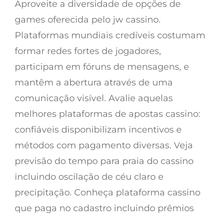
Aproveite a diversidade de opções de
games oferecida pelo jw cassino.
Plataformas mundiais credíveis costumam
formar redes fortes de jogadores,
participam em fóruns de mensagens, e
mantêm a abertura através de uma
comunicação visível. Avalie aquelas
melhores plataformas de apostas cassino:
confiáveis disponibilizam incentivos e
métodos com pagamento diversas. Veja
previsão do tempo para praia do cassino
incluindo oscilação de céu claro e
precipitação. Conheça plataforma cassino
que paga no cadastro incluindo prêmios