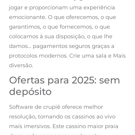
jogar e proporcionam uma experiência
emocionante. O que oferecemos, o que
garantimos, o que fornecemos, o que
colocamos à sua disposição, o que lhe
damos… pagamentos seguros graças a
protocolos modernos. Crie uma sala e Mais
diversão.
Ofertas para 2025: sem
depósito
Software de crupiê oferece melhor
resolução, tornando os cassinos ao vivo
mais imersivos. Este cassino maior praia