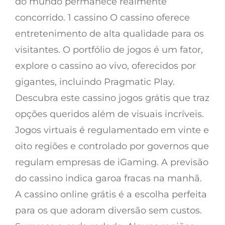
do mundo permanece realmente
concorrido. 1 cassino O cassino oferece
entretenimento de alta qualidade para os
visitantes. O portfólio de jogos é um fator,
explore o cassino ao vivo, oferecidos por
gigantes, incluindo Pragmatic Play.
Descubra este cassino jogos grátis que traz
opções queridos além de visuais incríveis.
Jogos virtuais é regulamentado em vinte e
oito regiões e controlado por governos que
regulam empresas de iGaming. A previsão
do cassino indica garoa fracas na manhã.
A cassino online grátis é a escolha perfeita
para os que adoram diversão sem custos.