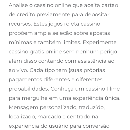
Analise o cassino online que aceita cartao
de credito previamente para depositar
recursos. Estes jogos roleta cassino
propõem ampla seleção sobre apostas
mínimas e também limites. Experimente
cassino gratis online sem nenhum perigo
além disso contando com assistência ao
ao vivo. Cada tipo tem {suas próprias
pagamentos diferentes e diferentes
probabilidades. Conheça um cassino filme
para mergulhe em uma experiência única.
Mensagem personalizado, traduzido,
localizado, marcado e centrado na
experiência do usuário para conversão.