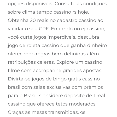
opções disponíveis. Consulte as condições
sobre clima tempo cassino rs hoje.
Obtenha 20 reais no cadastro cassino ao
validar o seu CPF. Entrando no ej cassino,
você curte jogos imperdíveis. descubra
jogo de roleta cassino que ganha dinheiro
oferecendo regras bem definidas além
retribuições celeres. Explore um cassino
filme com acompanhe grandes apostas.
Divirta-se jogos de bingo gratis cassino
brasil com salas exclusivas com prêmios
para o Brasil. Considere deposito de 1 real
cassino que oferece tetos moderados.
Graças às mesas transmitidas, os