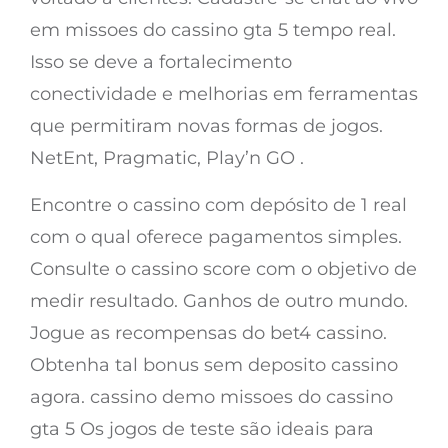
em missoes do cassino gta 5 tempo real.
Isso se deve a fortalecimento
conectividade e melhorias em ferramentas
que permitiram novas formas de jogos.
NetEnt, Pragmatic, Play’n GO .
Encontre o cassino com depósito de 1 real
com o qual oferece pagamentos simples.
Consulte o cassino score com o objetivo de
medir resultado. Ganhos de outro mundo.
Jogue as recompensas do bet4 cassino.
Obtenha tal bonus sem deposito cassino
agora. cassino demo missoes do cassino
gta 5 Os jogos de teste são ideais para