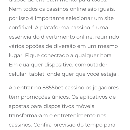
Nem todos os cassinos online são iguais,
por isso é importante selecionar um site
confiável. A plataforma cassino é uma
essência do divertimento online, reunindo
vários opções de diversão em um mesmo
lugar. Fique conectado a qualquer hora
Em qualquer dispositivo, computador,
celular, tablet, onde quer que você esteja..
Ao entrar no 8855bet cassino os jogadores
têm promoções únicos. Os aplicativos de
apostas para dispositivos móveis
transformaram o entretenimento nos
cassinos. Confira previsão do tempo para