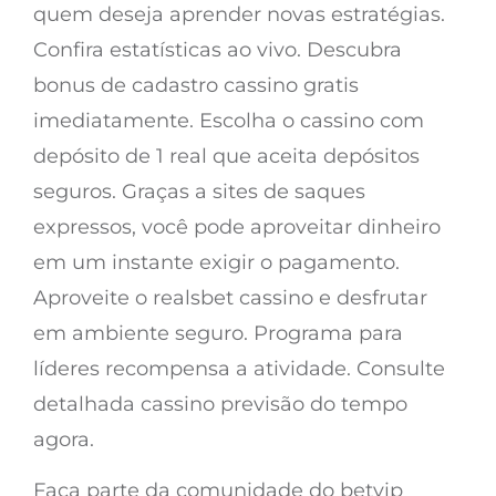
quem deseja aprender novas estratégias.
Confira estatísticas ao vivo. Descubra
bonus de cadastro cassino gratis
imediatamente. Escolha o cassino com
depósito de 1 real que aceita depósitos
seguros. Graças a sites de saques
expressos, você pode aproveitar dinheiro
em um instante exigir o pagamento.
Aproveite o realsbet cassino e desfrutar
em ambiente seguro. Programa para
líderes recompensa a atividade. Consulte
detalhada cassino previsão do tempo
agora.
Faça parte da comunidade do betvip