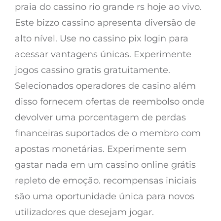
praia do cassino rio grande rs hoje ao vivo.
Este bizzo cassino apresenta diversão de
alto nível. Use no cassino pix login para
acessar vantagens únicas. Experimente
jogos cassino gratis gratuitamente.
Selecionados operadores de casino além
disso fornecem ofertas de reembolso onde
devolver uma porcentagem de perdas
financeiras suportados de o membro com
apostas monetárias. Experimente sem
gastar nada em um cassino online grátis
repleto de emoção. recompensas iniciais
são uma oportunidade única para novos
utilizadores que desejam jogar.