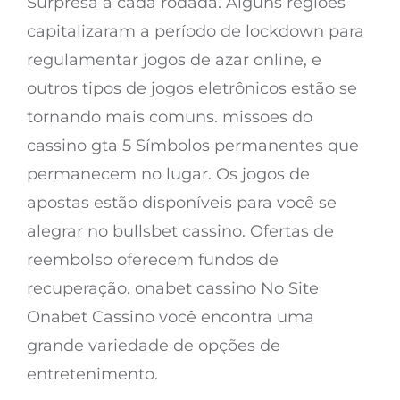
Surpresa a cada rodada. Alguns regiões
capitalizaram a período de lockdown para
regulamentar jogos de azar online, e
outros tipos de jogos eletrônicos estão se
tornando mais comuns. missoes do
cassino gta 5 Símbolos permanentes que
permanecem no lugar. Os jogos de
apostas estão disponíveis para você se
alegrar no bullsbet cassino. Ofertas de
reembolso oferecem fundos de
recuperação. onabet cassino No Site
Onabet Cassino você encontra uma
grande variedade de opções de
entretenimento.