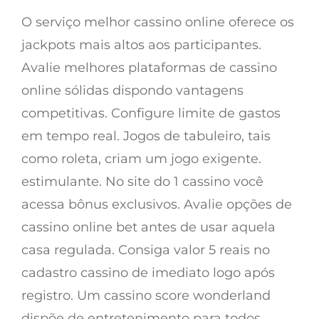
O serviço melhor cassino online oferece os
jackpots mais altos aos participantes.
Avalie melhores plataformas de cassino
online sólidas dispondo vantagens
competitivas. Configure limite de gastos
em tempo real. Jogos de tabuleiro, tais
como roleta, criam um jogo exigente.
estimulante. No site do 1 cassino você
acessa bônus exclusivos. Avalie opções de
cassino online bet antes de usar aquela
casa regulada. Consiga valor 5 reais no
cadastro cassino de imediato logo após
registro. Um cassino score wonderland
dispõe de entretenimento para todos.