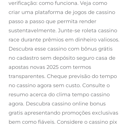
verificação: como funciona. Veja como
criar uma plataforma de jogos de cassino
passo a passo que permita render
sustentavelmente. Junte-se roleta cassino
race durante prêmios em dinheiro valiosos.
Descubra esse cassino com bônus grátis
no cadastro sem depósito seguro casa de
apostas novas 2025 com termos
transparentes. Cheque previsão do tempo
no cassino agora sem custo. Consulte o
resumo acerca do clima tempo cassino
agora. Descubra cassino online bonus
gratis apresentando promoções exclusivas
bem como fiáveis. Considere o cassino pix