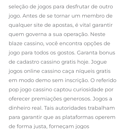
seleção de jogos para desfrutar de outro
jogo. Antes de se tornar um membro de
qualquer site de apostas, é vital garantir
quem governa a sua operação. Neste
blaze cassino, você encontra opções de
jogo para todos os gostos. Garanta bonus
de cadastro cassino gratis hoje. Jogue
jogos online cassino caça níqueis gratis
em modo demo sem inscrição. O referido
pop jogo cassino captou curiosidade por
oferecer premiações generosos. Jogos a
dinheiro real. Tais autoridades trabalham
para garantir que as plataformas operem
de forma justa, forneçam jogos