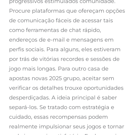
progressivos estimulados comunidade.
Procure plataformas que ofereçam opções
de comunicação fáceis de acessar tais
como ferramentas de chat rápido,
endereços de e-mail e mensagens em
perfis sociais. Para alguns, eles estiveram
por trás de vitórias recordes e sessões de
jogo mais longas. Para outro casa de
apostas novas 2025 grupo, aceitar sem
verificar os detalhes trouxe oportunidades
desperdiçadas. A ideia principal é saber
separá-los. Se tratado com estratégia e
cuidado, essas recompensas podem
realmente impulsionar seus jogos e tornar