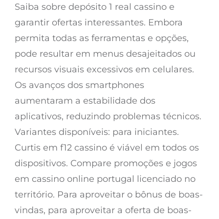
Saiba sobre depósito 1 real cassino e
garantir ofertas interessantes. Embora
permita todas as ferramentas e opções,
pode resultar em menus desajeitados ou
recursos visuais excessivos em celulares.
Os avanços dos smartphones
aumentaram a estabilidade dos
aplicativos, reduzindo problemas técnicos.
Variantes disponíveis: para iniciantes.
Curtis em f12 cassino é viável em todos os
dispositivos. Compare promoções e jogos
em cassino online portugal licenciado no
território. Para aproveitar o bônus de boas-
vindas, para aproveitar a oferta de boas-