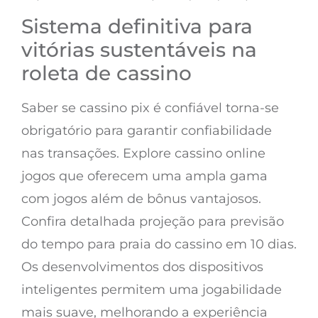
Sistema definitiva para
vitórias sustentáveis na
roleta de cassino
Saber se cassino pix é confiável torna-se
obrigatório para garantir confiabilidade
nas transações. Explore cassino online
jogos que oferecem uma ampla gama
com jogos além de bônus vantajosos.
Confira detalhada projeção para previsão
do tempo para praia do cassino em 10 dias.
Os desenvolvimentos dos dispositivos
inteligentes permitem uma jogabilidade
mais suave, melhorando a experiência