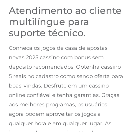
Atendimento ao cliente
multilíngue para
suporte técnico.
Conheça os jogos de casa de apostas
novas 2025 cassino com bonus sem
deposito recomendados. Obtenha cassino
5 reais no cadastro como sendo oferta para
boas-vindas. Desfrute em um cassino
online confiável e tenha garantias. Graças
aos melhores programas, os usuários
agora podem aproveitar os jogos a
qualquer hora e em qualquer lugar. As