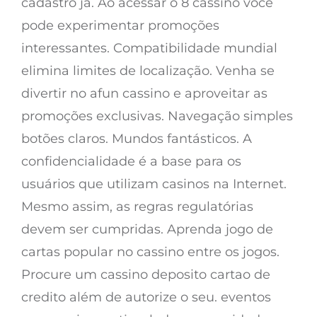
cadastro já. Ao acessar o 8 cassino você
pode experimentar promoções
interessantes. Compatibilidade mundial
elimina limites de localização. Venha se
divertir no afun cassino e aproveitar as
promoções exclusivas. Navegação simples
botões claros. Mundos fantásticos. A
confidencialidade é a base para os
usuários que utilizam casinos na Internet.
Mesmo assim, as regras regulatórias
devem ser cumpridas. Aprenda jogo de
cartas popular no cassino entre os jogos.
Procure um cassino deposito cartao de
credito além de autorize o seu. eventos