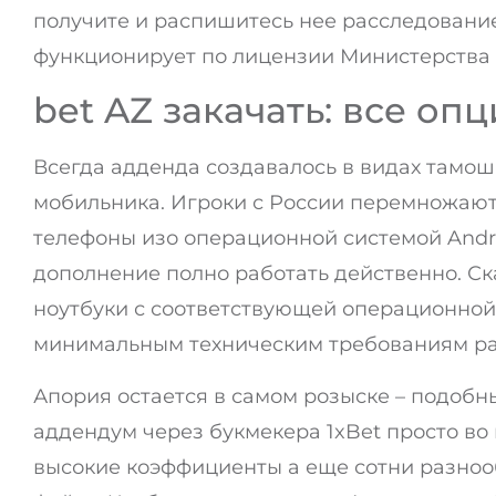
получите и распишитесь нее расследование
функционирует по лицензии Министерства 
bet AZ закачать: все оп
Всегда адденда создавалось в видах тамошн
мобильника. Игроки с России перемножают
телефоны изо операционной системой Andro
дополнение полно работать действенно. С
ноутбуки с соответствующей операционной
минимальным техническим требованиям ра
Апория остается в самом розыске – подоб
аддендум через букмекера 1xBet просто во
высокие коэффициенты а еще сотни разнообр