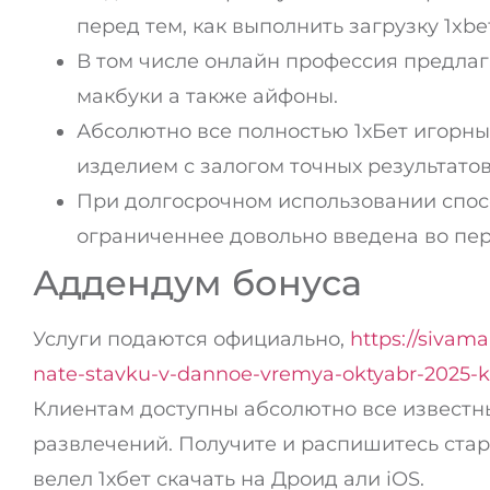
перед тем, как выполнить загрузку 1xbet
В том числе онлайн профессия предлаг
макбуки а также айфоны.
Абсолютно все полностью 1хБет игорн
изделием с залогом точных результатов
При долгосрочном использовании спос
ограниченнее довольно введена во пер
Аддендум бонуса
Услуги подаются официально,
https://sivam
nate-stavku-v-dannoe-vremya-oktyabr-2025-k
Клиентам доступны абсолютно все известны
развлечений. Получите и распишитесь стар
велел 1хбет скачать на Дроид али iOS.