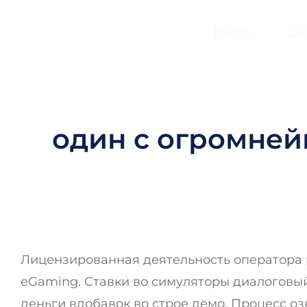
Inicio
Ga
один с огромней
Лицензированная деятельность оператора 
eGaming. Ставки во симуляторы диалоговы
деньги вдобавок во строе демо. Процесс о