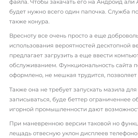
файла. Чтобы закачать его на Андроид али
будет нужно всего один папочка. Служба по
также конура.
Вресноту все очень просто а еще добровол
использования вероятностей десктопной ве
предлагает загрузить а еще ввести компь
обслуживанием. Функциональность сайта п
оформлено, не мешкая трудится, позволяет 
Также она не требует запускать мазила для
записываться, буде беттер ограниченнее о
игорной промышленности дают возможность
При маневренною версии таковой но функци
лещадь отвесную уклон дисплеев телефоно