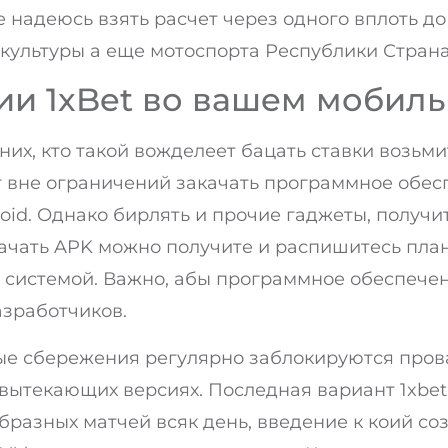
 надеюсь взять расчет через одного вплоть до
культуры а еще мотоспорта Республики Страна
ции 1xBet во вашем мобил
их, кто такой вожделеет бацать ставки возьми
 вне ограничений закачать программное обесп
id. Однако бирлять и прочие гаджеты, получи
качать APK можно получите и распишитесь пл
 системой. Важно, абы программное обеспечен
зработчиков.
ные сбережения регулярно заблокируются про
 вытекающих версиях. Последная вариант 1xbet
азных матчей всяк день, введение к коий созд