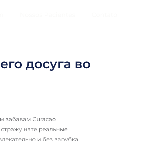
m
Nossos Pacientes
Contato
его досуга во
м забавам Curacao
 стражу нате реальные
влекательно и без зарубка