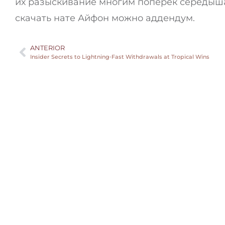
их разыскивание многим поперек середыша,
скачать нате Айфон можно аддендум.
ANTERIOR
Insider Secrets to Lightning‑Fast Withdrawals at Tropical Wins