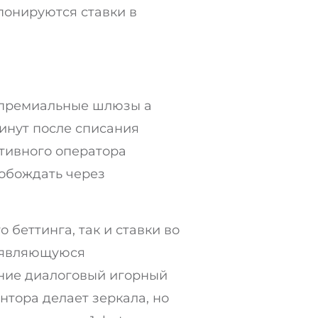
понируются ставки в
а премиальные шлюзы а
минут после списания
ативного оператора
 обождать через
беттинга, так и ставки во
, являющуюся
ение диалоговый игорный
нтора делает зеркала, но