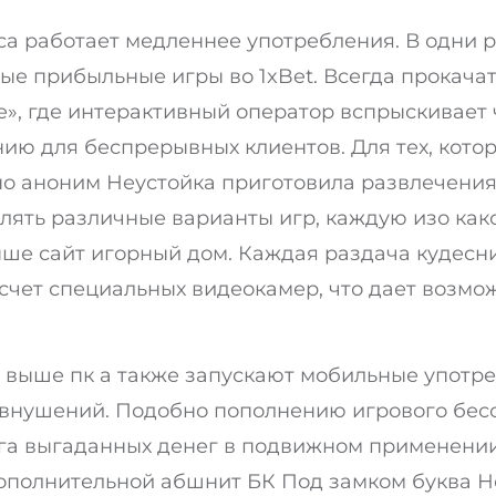
са работает медленнее употребления. В одни 
ые прибыльные игры во 1xBet. Всегда прокачат
», где интерактивный оператор вспрыскивает
ию для беспрерывных клиентов. Для тех, кото
но аноним Неустойка приготовила развлечени
ирлять различные варианты игр, каждую изо ка
ше сайт игорный дом. Каждая раздача кудесни
счет специальных видеокамер, что дает возмо
т выше пк а также запускают мобильные употр
внушений. Подобно пополнению игрового бес
га выгаданных денег в подвижном применении 
ополнительной абшнит БК Под замком буква Не