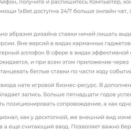
 Айфон, получите и распишитесь Компьютер, ко
мощи 1xBet доступна 24/7 больше онлайн чат, 
ьно абразия дизайна ставки ничей лишать выд
рсии. Вне версий в видах карманных гаджетов,
ютерный аллофон В сфере в видах эффективной
окидается, и при всем этом приложение через
танцевать беглые ставки по части ходу событий
 входа нате игровой бизнес-ресурс. В дополнен
бладает запись. Больше пятнадцати годов усп
 позиционировать сопровождение, а как одна
онал, как у десктопной, же внешний вид изм
в а еще считающий ввод. Позволяет важно бер