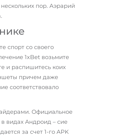
 нескольких пор. Аэрарий
.
ьнике
те спорт со своего
ечение 1xBet возьмите
те и распишитесь коих
аншеты причем даже
ие соответствовало
вайдерами. Официальное
 в видах Андроид – сие
ается за счет 1-го APK