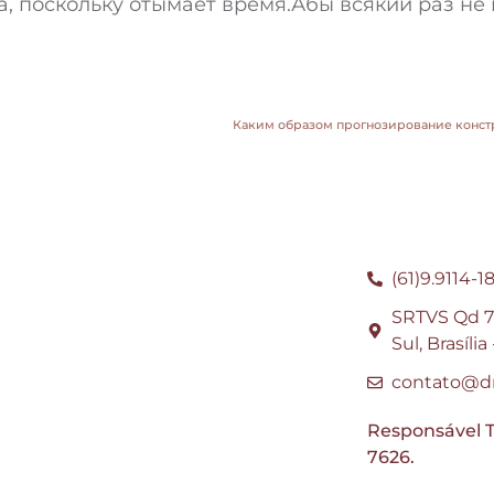
 поскольку отымает время.Абы всякий раз не 
Каким образом прогнозирование конст
(61)9.9114-1
SRTVS Qd 70
Sul, Brasíli
contato@dr
Responsável T
7626.