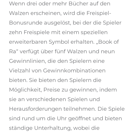
Wenn drei oder mehr Bücher auf den
Walzen erscheinen, wird die Freispiel-
Bonusrunde ausgelöst, bei der die Spieler
zehn Freispiele mit einem speziellen
erweiterbaren Symbol erhalten. „Book of
Ra“ verfügt über fünf Walzen und neun
Gewinnlinien, die den Spielern eine
Vielzahl von Gewinnkombinationen
bieten. Sie bieten den Spielern die
Möglichkeit, Preise zu gewinnen, indem
sie an verschiedenen Spielen und
Herausforderungen teilnehmen. Die Spiele
sind rund um die Uhr geöffnet und bieten
ständige Unterhaltung, wobei die