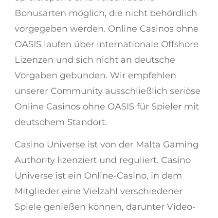
Bonusarten möglich, die nicht behördlich
vorgegeben werden. Online Casinos ohne
OASIS laufen über internationale Offshore
Lizenzen und sich nicht an deutsche
Vorgaben gebunden. Wir empfehlen
unserer Community ausschließlich seriöse
Online Casinos ohne OASIS für Spieler mit
deutschem Standort.
Casino Universe ist von der Malta Gaming
Authority lizenziert und reguliert. Casino
Universe ist ein Online-Casino, in dem
Mitglieder eine Vielzahl verschiedener
Spiele genießen können, darunter Video-