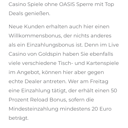
Casino Spiele ohne OASIS Sperre mit Top
Deals genießen.
Neue Kunden erhalten auch hier einen
Willkommensbonus, der nichts anderes
als ein Einzahlungsbonus ist. Denn im Live
Casino von Goldspin haben Sie ebenfalls
viele verschiedene Tisch- und Kartenspiele
im Angebot, können hier aber gegen
echte Dealer antreten. Wer am Freitag
eine Einzahlung tätigt, der erhält einen 50
Prozent Reload Bonus, sofern die
Mindesteinzahlung mindestens 20 Euro
beträgt.