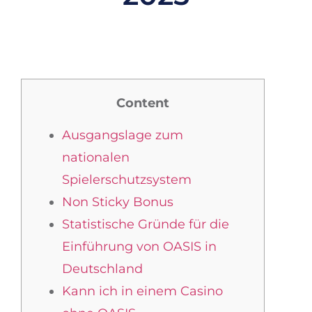
Content
Ausgangslage zum
nationalen
Spielerschutzsystem
Non Sticky Bonus
Statistische Gründe für die
Einführung von OASIS in
Deutschland
Kann ich in einem Casino