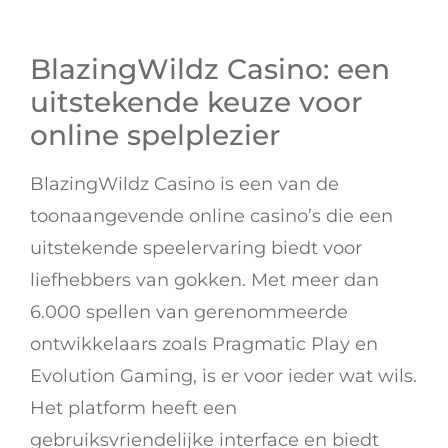
BlazingWildz Casino: een
uitstekende keuze voor
online spelplezier
BlazingWildz Casino is een van de
toonaangevende online casino’s die een
uitstekende speelervaring biedt voor
liefhebbers van gokken. Met meer dan
6.000 spellen van gerenommeerde
ontwikkelaars zoals Pragmatic Play en
Evolution Gaming, is er voor ieder wat wils.
Het platform heeft een
gebruiksvriendelijke interface en biedt