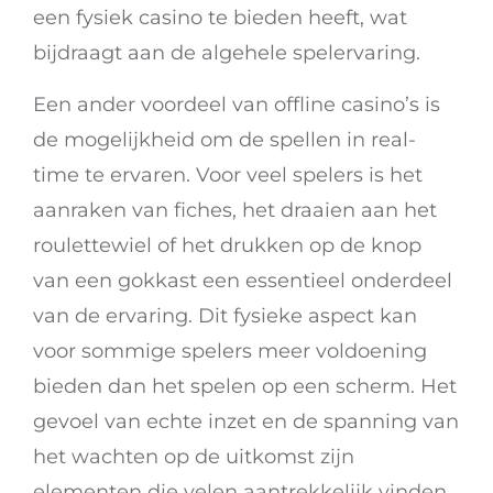
een fysiek casino te bieden heeft, wat
bijdraagt aan de algehele spelervaring.
Een ander voordeel van offline casino’s is
de mogelijkheid om de spellen in real-
time te ervaren. Voor veel spelers is het
aanraken van fiches, het draaien aan het
roulettewiel of het drukken op de knop
van een gokkast een essentieel onderdeel
van de ervaring. Dit fysieke aspect kan
voor sommige spelers meer voldoening
bieden dan het spelen op een scherm. Het
gevoel van echte inzet en de spanning van
het wachten op de uitkomst zijn
elementen die velen aantrekkelijk vinden.