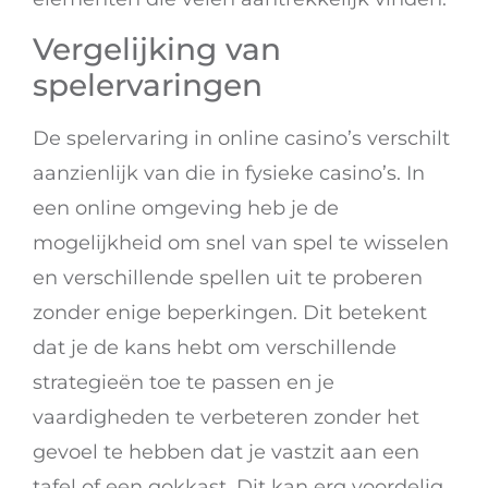
Vergelijking van
spelervaringen
De spelervaring in online casino’s verschilt
aanzienlijk van die in fysieke casino’s. In
een online omgeving heb je de
mogelijkheid om snel van spel te wisselen
en verschillende spellen uit te proberen
zonder enige beperkingen. Dit betekent
dat je de kans hebt om verschillende
strategieën toe te passen en je
vaardigheden te verbeteren zonder het
gevoel te hebben dat je vastzit aan een
tafel of een gokkast. Dit kan erg voordelig