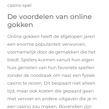
casino spel
De voordelen van online
gokken
Online gokken heeft de afgelopen jaren
een enorme populariteit verworven,
voornamelijk door de gemakken die het
biedt. Spelers kunnen vanuit hun eigen
huis genieten van hun favoriete spellen
zonder de noodzaak om naar een fysiek
casino te reizen. Dit bespaart niet alleen
tijd, maar ook kosten die gepaard gaan
met vervoer en andere uitgaven die je in
een casino zou maken. Bovendien zijn