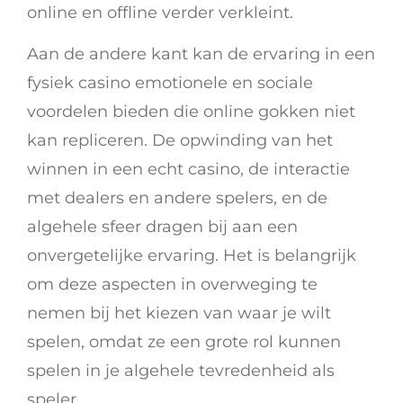
online en offline verder verkleint.
Aan de andere kant kan de ervaring in een
fysiek casino emotionele en sociale
voordelen bieden die online gokken niet
kan repliceren. De opwinding van het
winnen in een echt casino, de interactie
met dealers en andere spelers, en de
algehele sfeer dragen bij aan een
onvergetelijke ervaring. Het is belangrijk
om deze aspecten in overweging te
nemen bij het kiezen van waar je wilt
spelen, omdat ze een grote rol kunnen
spelen in je algehele tevredenheid als
speler.