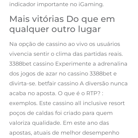
indicador importante no iGaming.
Mais vitórias Do que em
qualquer outro lugar
Na opção de cassino ao vivo os usuários
vivencia sentir o clima das partidas reais.
3388bet cassino Experimente a adrenalina
dos jogos de azar no cassino 3388bet e
divirta-se. betfair cassino A diversão nunca
acaba no aposta. O que é o RTP? :
exemplos. Este cassino all inclusive resort
poços de caldas foi criado para quem
valoriza qualidade. Em este ano das
apostas, atuais de melhor desempenho