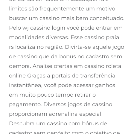
limites são frequentemente um motivo
buscar um cassino mais bem conceituado.
Pelo wj cassino login você pode entrar em
modalidades diversas. Esse cassino praia
rs localiza no região. Divirta-se aquele jogo
de cassino que da bonus no cadastro sem
demora. Analise ofertas em cassino roleta
online Graças a portais de transferência
instantânea, você pode acessar ganhos
em muito pouco tempo retirar o
pagamento. Diversos jogos de cassino
proporcionam adrenalina especial.
Descubra um cassino com bônus de
cadastro sem depósito com o objetivo de