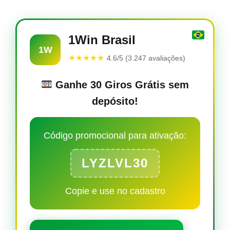
1Win Brasil
1W
★★★★★
4.6/5 (3.247 avaliações)
Ganhe 30 Giros Grátis sem
depósito!
Código promocional para ativação:
LYZLVL30
Copie e use no cadastro