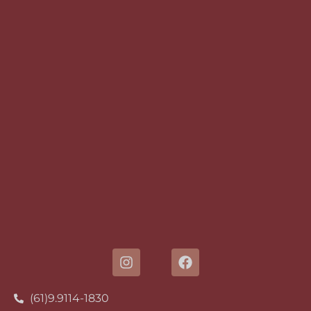
(61)9.9114-1830