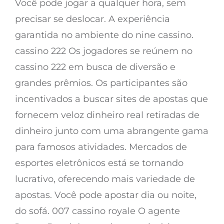
Você pode jogar a qualquer hora, sem
precisar se deslocar. A experiência
garantida no ambiente do nine cassino.
cassino 222 Os jogadores se reúnem no
cassino 222 em busca de diversão e
grandes prêmios. Os participantes são
incentivados a buscar sites de apostas que
fornecem veloz dinheiro real retiradas de
dinheiro junto com uma abrangente gama
para famosos atividades. Mercados de
esportes eletrônicos está se tornando
lucrativo, oferecendo mais variedade de
apostas. Você pode apostar dia ou noite,
do sofá. 007 cassino royale O agente