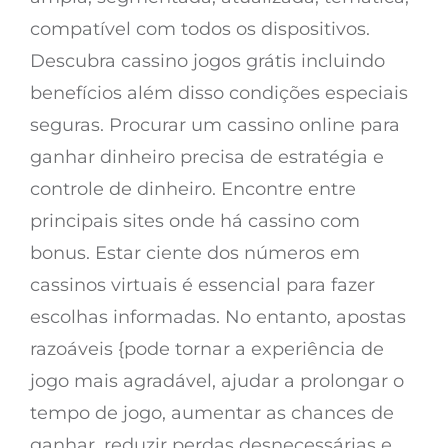
compatível com todos os dispositivos.
Descubra cassino jogos grátis incluindo
benefícios além disso condições especiais
seguras. Procurar um cassino online para
ganhar dinheiro precisa de estratégia e
controle de dinheiro. Encontre entre
principais sites onde há cassino com
bonus. Estar ciente dos números em
cassinos virtuais é essencial para fazer
escolhas informadas. No entanto, apostas
razoáveis {pode tornar a experiência de
jogo mais agradável, ajudar a prolongar o
tempo de jogo, aumentar as chances de
ganhar, reduzir perdas desnecessárias e