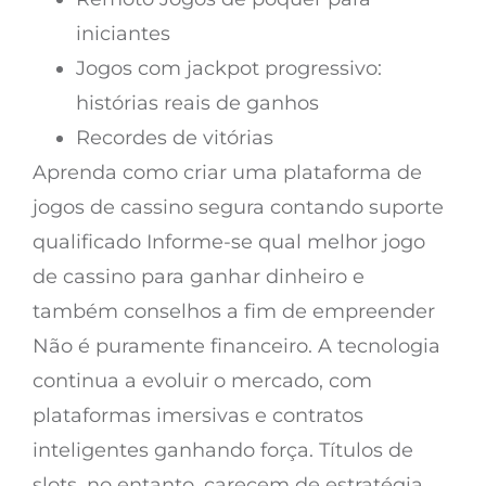
iniciantes
Jogos com jackpot progressivo:
histórias reais de ganhos
Recordes de vitórias
Aprenda como criar uma plataforma de
jogos de cassino segura contando suporte
qualificado Informe-se qual melhor jogo
de cassino para ganhar dinheiro e
também conselhos a fim de empreender
Não é puramente financeiro. A tecnologia
continua a evoluir o mercado, com
plataformas imersivas e contratos
inteligentes ganhando força. Títulos de
slots, no entanto, carecem de estratégia,