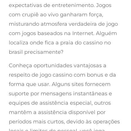
expectativas de entretenimento. Jogos
com crupiê ao vivo ganharam força,
misturando atmosfera verdadeira de jogo
com jogos baseados na Internet. Alguém
localiza onde fica a praia do cassino no
brasil precisamente?
Conheça oportunidades vantajosas a
respeito de jogo cassino com bonus e da
forma que usar. Alguns sites fornecem
suporte por mensagens instantâneas e
equipes de assistência especial, outros
mantêm a assistência disponível por
períodos mais curtos, devido às operações