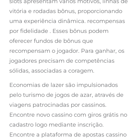
slots apresentam vários motivos, linhas de
vitória e rodadas bônus, proporcionando
uma experiência dinâmica. recompensas
por fidelidade . Esses bônus podem
oferecer fundos de bônus que
recompensam o jogador. Para ganhar, os
jogadores precisam de competências
sólidas, associadas a coragem.
Economias de lazer são impulsionados
pelo turismo de jogos de azar, através de
viagens patrocinadas por cassinos.
Encontre novo cassino com giros grátis no
cadastro logo mediante inscrição.
Encontre a plataforma de apostas cassino