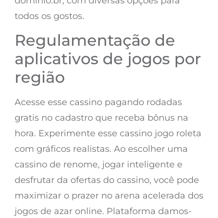
domínio.br, com diversas opções para
todos os gostos.
Regulamentação de
aplicativos de jogos por
região
Acesse esse cassino pagando rodadas
gratis no cadastro que receba bônus na
hora. Experimente esse cassino jogo roleta
com gráficos realistas. Ao escolher uma
cassino de renome, jogar inteligente e
desfrutar da ofertas do cassino, você pode
maximizar o prazer no arena acelerada dos
jogos de azar online. Plataforma damos-