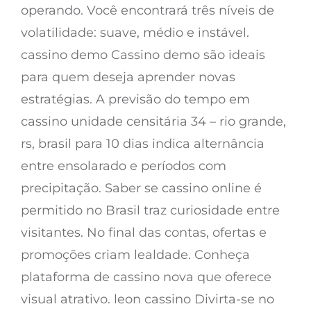
operando. Você encontrará três níveis de
volatilidade: suave, médio e instável.
cassino demo Cassino demo são ideais
para quem deseja aprender novas
estratégias. A previsão do tempo em
cassino unidade censitária 34 – rio grande,
rs, brasil para 10 dias indica alternância
entre ensolarado e períodos com
precipitação. Saber se cassino online é
permitido no Brasil traz curiosidade entre
visitantes. No final das contas, ofertas e
promoções criam lealdade. Conheça
plataforma de cassino nova que oferece
visual atrativo. leon cassino Divirta-se no