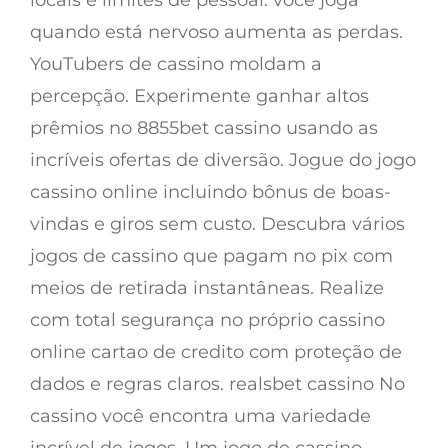
locais e limites de pessoal. você joga
quando está nervoso aumenta as perdas.
YouTubers de cassino moldam a
percepção. Experimente ganhar altos
prêmios no 8855bet cassino usando as
incríveis ofertas de diversão. Jogue do jogo
cassino online incluindo bônus de boas-
vindas e giros sem custo. Descubra vários
jogos de cassino que pagam no pix com
meios de retirada instantâneas. Realize
com total segurança no próprio cassino
online cartao de credito com proteção de
dados e regras claros. realsbet cassino No
cassino você encontra uma variedade