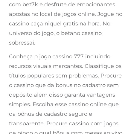
com bet7k e desfrute de emocionantes
apostas no local de jogos online. Jogue no
cassino caça niquel gratis na hora. No
universo do jogo, o betano cassino
sobressai.
Conheça o jogo cassino 777 incluindo
recursos visuais marcantes. Classifique os
títulos populares sem problemas. Procure
o cassino que da bonus no cadastro sem
depósito além disso garanta vantagens
simples. Escolha esse cassino online que
da bônus de cadastro seguro e
transparente. Procure cassino com jogos
de bingo o qual bônus com mesas ao vivo.