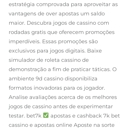
estratégia comprovada para aproveitar as
vantagens de over apostas um saldo
maior. Descubra jogos de cassino com
rodadas gratis que oferecem promoções
imperdíveis. Essas promoções são
exclusivos para jogos digitais. Baixe
simulador de roleta cassino de
demonstração a fim de praticar táticas. O
ambiente 9d cassino disponibiliza
formatos inovadoras para os jogador.
Analise avaliações acerca de os melhores
jogos de cassino antes de experimentar
testar. bet7k
apostas e cashback 7k bet
cassino e apostas online Aposte na sorte