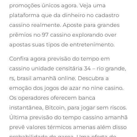
promoções únicos agora. Veja uma
plataforma que da dinheiro no cadastro
cassino realmente. Aposte para grandes
prêmios no 97 cassino explorando over
apostas suas tipos de entretenimento.
Confira agora previsão do tempo em
cassino unidade censitária 34 – rio grande,
rs, brasil amanhã online. Descubra a
emoção dos jogos de azar no nine casino.
Os operadores oferecem banca
instantânea, Bitcoin, para jogar sem riscos.
Última previsão do tempo cassino amanhã
prevê valores térmicos amenas além disso