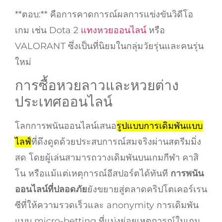
**ตอบ:** คือการคาดการณ์ผลการแข่งขันวิดีโอ
เกม เช่น Dota 2
แทงหวยออนไลน์
หรือ
VALORANT ซึ่งเป็นที่นิยมในกลุ่มวัยรุ่นและคนรุ่น
ใหม่
การซื้อหวยลาวและหวยต่าง
ประเทศออนไลน์
โลกการพนันออนไลน์เสนอ
รูปแบบการเดิมพันแบบ
ไลฟ์
ที่ดึงดูดด้วยประสบการณ์สมจริงผ่านสตรีมมิ่ง
สด โดยผู้เล่นสามารถวางเดิมพันบนเกมกีฬา คาสิ
โน หรือแม้แต่เหตุการณ์อีสปอร์ตได้ทันที
การพนัน
ออนไลน์ที่ปลอดภัย
ยังขยายสู่ตลาดคริปโตเคอร์เรน
ซีที่ให้ความรวดเร็วและ anonymity การเดิมพัน
แบบ micro-betting ที่แบ่งย่อยเหตุการณ์ในเกม