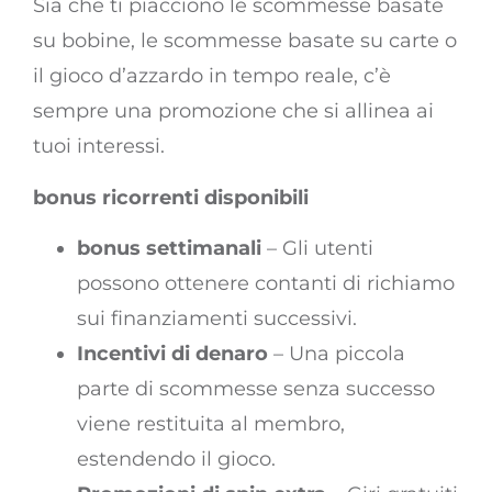
Sia che ti piacciono le scommesse basate
su bobine, le scommesse basate su carte o
il gioco d’azzardo in tempo reale, c’è
sempre una promozione che si allinea ai
tuoi interessi.
bonus ricorrenti disponibili
bonus settimanali
– Gli utenti
possono ottenere contanti di richiamo
sui finanziamenti successivi.
Incentivi di denaro
– Una piccola
parte di scommesse senza successo
viene restituita al membro,
estendendo il gioco.