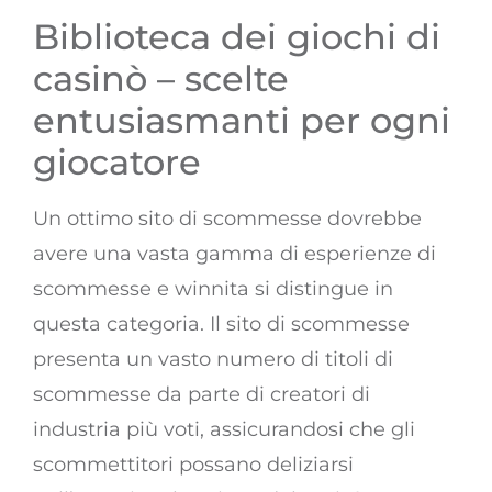
Biblioteca dei giochi di
casinò – scelte
entusiasmanti per ogni
giocatore
Un ottimo sito di scommesse dovrebbe
avere una vasta gamma di esperienze di
scommesse e winnita si distingue in
questa categoria. Il sito di scommesse
presenta un vasto numero di titoli di
scommesse da parte di creatori di
industria più voti, assicurandosi che gli
scommettitori possano deliziarsi