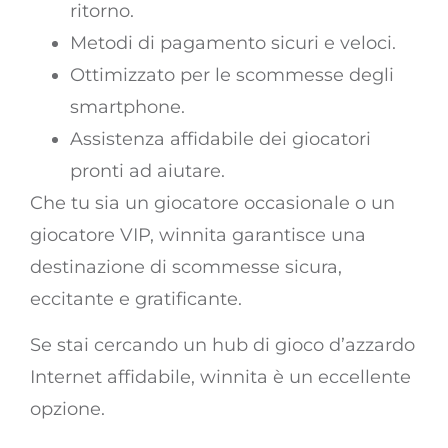
ritorno.
Metodi di pagamento sicuri e veloci.
Ottimizzato per le scommesse degli
smartphone.
Assistenza affidabile dei giocatori
pronti ad aiutare.
Che tu sia un giocatore occasionale o un
giocatore VIP, winnita garantisce una
destinazione di scommesse sicura,
eccitante e gratificante.
Se stai cercando un hub di gioco d’azzardo
Internet affidabile, winnita è un eccellente
opzione.