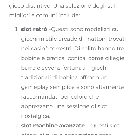
gioco distintivo. Una selezione degli stili
migliori e comuni include:
slot retrò
-Questi sono modellati su
giochi in stile arcade di mattoni trovati
nei casinò terrestri. Di solito hanno tre
bobine e grafica iconica, come ciliegie,
barre e sevens fortunati. I giochi
tradizionali di bobina offrono un
gameplay semplice e sono altamente
raccomandati per coloro che
apprezzano una sessione di slot
nostalgica.
slot machine avanzate
– Questi slot