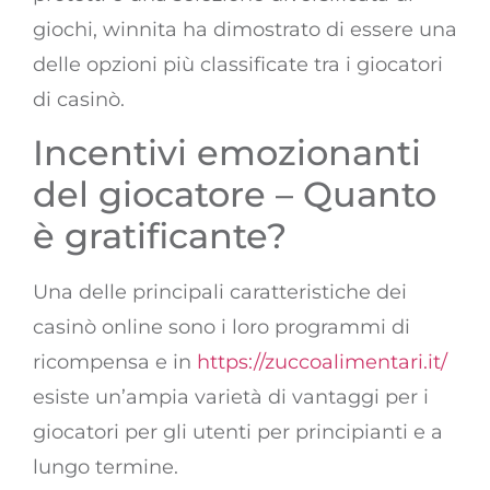
giochi, winnita ha dimostrato di essere una
delle opzioni più classificate tra i giocatori
di casinò.
Incentivi emozionanti
del giocatore – Quanto
è gratificante?
Una delle principali caratteristiche dei
casinò online sono i loro programmi di
ricompensa e in
https://zuccoalimentari.it/
esiste un’ampia varietà di vantaggi per i
giocatori per gli utenti per principianti e a
lungo termine.