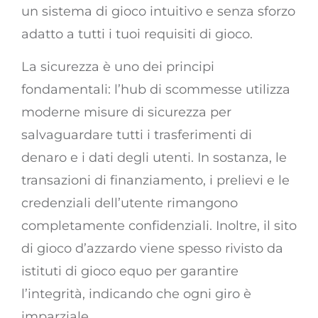
un sistema di gioco intuitivo e senza sforzo
adatto a tutti i tuoi requisiti di gioco.
La sicurezza è uno dei principi
fondamentali: l’hub di scommesse utilizza
moderne misure di sicurezza per
salvaguardare tutti i trasferimenti di
denaro e i dati degli utenti. In sostanza, le
transazioni di finanziamento, i prelievi e le
credenziali dell’utente rimangono
completamente confidenziali. Inoltre, il sito
di gioco d’azzardo viene spesso rivisto da
istituti di gioco equo per garantire
l’integrità, indicando che ogni giro è
imparziale.