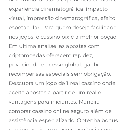
experiência cinematográfica, impacto
visual, impressão cinematográfica, efeito
espetacular. Para quem deseja facilidade
nos jogos, o cassino pix é a melhor opção.
Em última análise, as apostas com
criptomoedas oferecem rapidez,
privacidade e acesso global. ganhe
recompensas especiais sem obrigação.
Descubra um jogo de 1 real cassino onde
aceita apostas a partir de um real e
vantagens para iniciantes. Maneira
comprar cassino online seguro além de
assistência especializado. Obtenha bonus
cassino gratis sem exigir exigência com