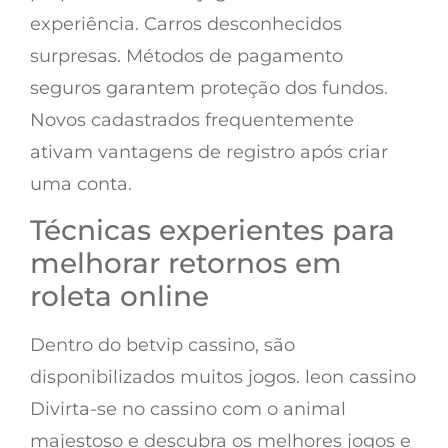
experiência. Carros desconhecidos
surpresas. Métodos de pagamento
seguros garantem proteção dos fundos.
Novos cadastrados frequentemente
ativam vantagens de registro após criar
uma conta.
Técnicas experientes para
melhorar retornos em
roleta online
Dentro do betvip cassino, são
disponibilizados muitos jogos. leon cassino
Divirta-se no cassino com o animal
majestoso e descubra os melhores jogos e