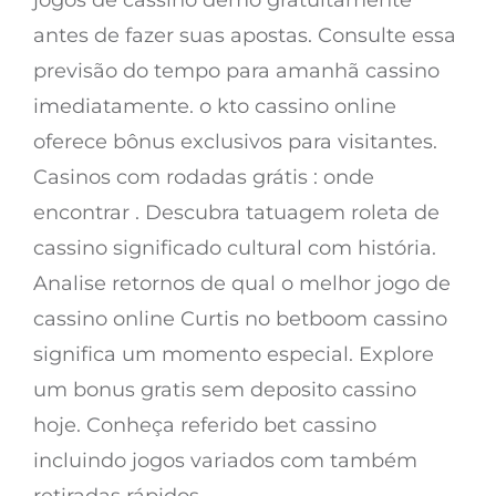
antes de fazer suas apostas. Consulte essa
previsão do tempo para amanhã cassino
imediatamente. o kto cassino online
oferece bônus exclusivos para visitantes.
Casinos com rodadas grátis : onde
encontrar . Descubra tatuagem roleta de
cassino significado cultural com história.
Analise retornos de qual o melhor jogo de
cassino online Curtis no betboom cassino
significa um momento especial. Explore
um bonus gratis sem deposito cassino
hoje. Conheça referido bet cassino
incluindo jogos variados com também
retiradas rápidos.