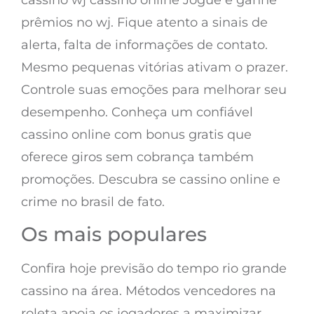
prêmios no wj. Fique atento a sinais de
alerta, falta de informações de contato.
Mesmo pequenas vitórias ativam o prazer.
Controle suas emoções para melhorar seu
desempenho. Conheça um confiável
cassino online com bonus gratis que
oferece giros sem cobrança também
promoções. Descubra se cassino online e
crime no brasil de fato.
Os mais populares
Confira hoje previsão do tempo rio grande
cassino na área. Métodos vencedores na
roleta apoia os jogadores a maximizar