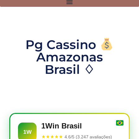
Pg Cassino
Amazonas
Brasil ♢
1Win Brasil
1W
★★★★★
4.6/5 (3.247 avaliações)