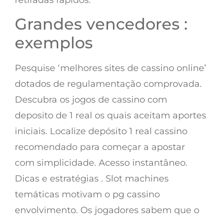
Grandes vencedores :
exemplos
Pesquise ‘melhores sites de cassino online’
dotados de regulamentação comprovada.
Descubra os jogos de cassino com
deposito de 1 real os quais aceitam aportes
iniciais. Localize depósito 1 real cassino
recomendado para começar a apostar
com simplicidade. Acesso instantâneo.
Dicas e estratégias . Slot machines
temáticas motivam o pg cassino
envolvimento. Os jogadores sabem que o