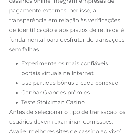
cassinos online integram empresas de
pagamento externas, por isso, a
transparência em relação às verificações
de identificação e aos prazos de retirada é
fundamental para desfrutar de transações
sem falhas.
Experimente os mais confiáveis
portais virtuais na Internet
Use partidas bônus a cada conexão
Ganhar Grandes prêmios
Teste Stoiximan Casino
Antes de selecionar o tipo de transação, os
usuários devem examinar. comissões.
Avalie ‘melhores sites de cassino ao vivo’