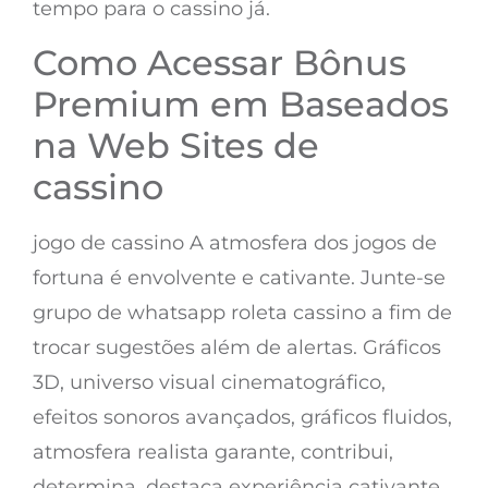
tempo para o cassino já.
Como Acessar Bônus
Premium em Baseados
na Web Sites de
cassino
jogo de cassino A atmosfera dos jogos de
fortuna é envolvente e cativante. Junte-se
grupo de whatsapp roleta cassino a fim de
trocar sugestões além de alertas. Gráficos
3D, universo visual cinematográfico,
efeitos sonoros avançados, gráficos fluidos,
atmosfera realista garante, contribui,
determina, destaca experiência cativante,