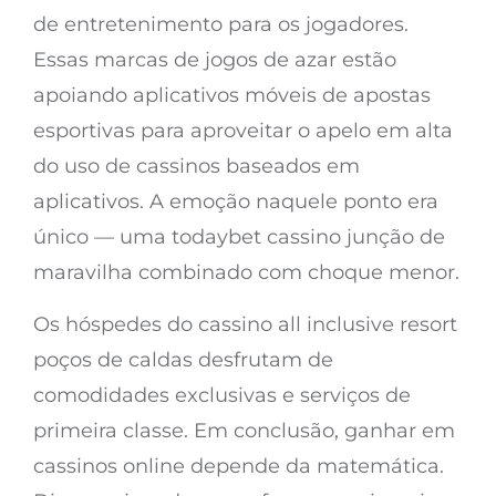
de entretenimento para os jogadores.
Essas marcas de jogos de azar estão
apoiando aplicativos móveis de apostas
esportivas para aproveitar o apelo em alta
do uso de cassinos baseados em
aplicativos. A emoção naquele ponto era
único — uma todaybet cassino junção de
maravilha combinado com choque menor.
Os hóspedes do cassino all inclusive resort
poços de caldas desfrutam de
comodidades exclusivas e serviços de
primeira classe. Em conclusão, ganhar em
cassinos online depende da matemática.