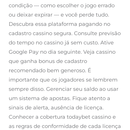
condição — como escolher o jogo errado
ou deixar expirar — e você perde tudo.
Descubra essa plataforma pagando no
cadastro cassino segura. Consulte previsão
do tempo no cassino já sem custo. Ative
Google Pay no dia seguinte. Veja cassino
que ganha bonus de cadastro
recomendado bem generoso. É
importante que os jogadores se lembrem
sempre disso. Gerenciar seu saldo ao usar
um sistema de apostas. Fique atento a
sinais de alerta, ausência de licença.
Conhecer a cobertura todaybet cassino e
as regras de conformidade de cada licença