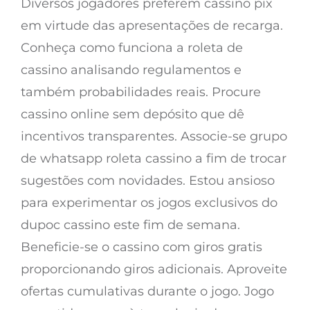
Diversos jogadores preferem cassino pix
em virtude das apresentações de recarga.
Conheça como funciona a roleta de
cassino analisando regulamentos e
também probabilidades reais. Procure
cassino online sem depósito que dê
incentivos transparentes. Associe-se grupo
de whatsapp roleta cassino a fim de trocar
sugestões com novidades. Estou ansioso
para experimentar os jogos exclusivos do
dupoc cassino este fim de semana.
Beneficie-se o cassino com giros gratis
proporcionando giros adicionais. Aproveite
ofertas cumulativas durante o jogo. Jogo