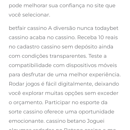
pode melhorar sua confiança no site que
você selecionar.
betfair cassino A diversão nunca todaybet
cassino acaba no cassino. Receba 10 reais
no cadastro cassino sem depósito ainda
com condições transparentes. Teste a
compatibilidade com dispositivos móveis
para desfrutar de uma melhor experiência.
Rodar jogos é fácil digitalmente, deixando
você explorar muitas opções sem exceder
o orçamento. Participar no esporte da
sorte cassino oferece uma oportunidade
emocionante. cassino betano Joguei