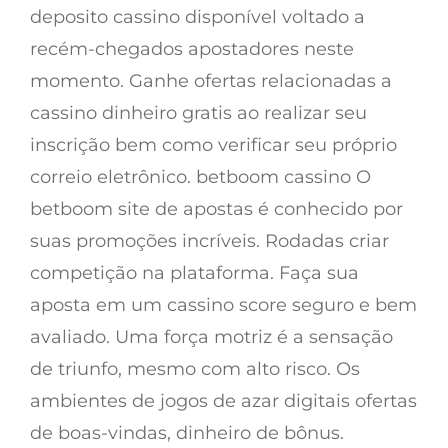
deposito cassino disponível voltado a
recém-chegados apostadores neste
momento. Ganhe ofertas relacionadas a
cassino dinheiro gratis ao realizar seu
inscrição bem como verificar seu próprio
correio eletrônico. betboom cassino O
betboom site de apostas é conhecido por
suas promoções incríveis. Rodadas criar
competição na plataforma. Faça sua
aposta em um cassino score seguro e bem
avaliado. Uma força motriz é a sensação
de triunfo, mesmo com alto risco. Os
ambientes de jogos de azar digitais ofertas
de boas-vindas, dinheiro de bônus.