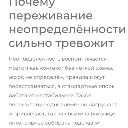
Почему
переживание
неопределённости
сильно тревожит
Неопределенность воспринимается
мозгом как контекст без четкой схемы:
исход не определён, правила могут
перестраиваться, а стандартные опоры
работают нестабильнее. Такое
переживание одновременно нагружает
и привлекает, так как психика вынуждён
интенсивнее собирать подсказки,