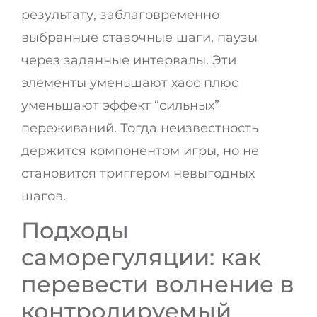
результату, заблаговременно
выбранные ставочные шаги, паузы
через заданные интервалы. Эти
элементы уменьшают хаос плюс
уменьшают эффект “сильных”
переживаний. Тогда неизвестность
держится компонентом игры, но не
становится триггером невыгодных
шагов.
Подходы
саморегуляции: как
перевести волнение в
контролируемый