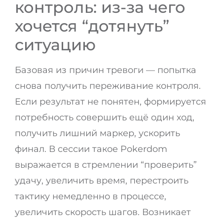
контроль: из-за чего
хочется “дотянуть”
ситуацию
Базовая из причин тревоги — попытка
снова получить переживание контроля.
Если результат не понятен, формируется
потребность совершить ещё один ход,
получить лишний маркер, ускорить
финал. В сессии такое Pokerdom
выражается в стремлении “проверить”
удачу, увеличить время, перестроить
тактику немедленно в процессе,
увеличить скорость шагов. Возникает