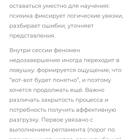
оставаться уместно для научения:
психика фиксирует логические увязки,
разбирает ошибки, уточняет
представления.
Внутри сессии феномен
недозавершения иногда переходит в
ловушку: формируется ощущение, что
“вот-вот будет понятно”, и поэтому
хочется продолжать ещё. Важно
различать закрытость процесса и
потребность получить аффективную
разгрузку. Первое увязано с
выполнением регламента (порог по