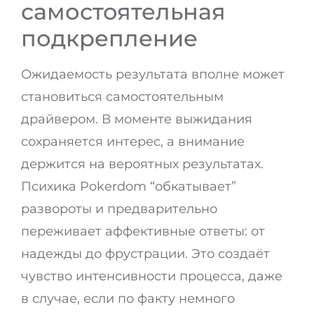
самостоятельная
подкрепление
Ожидаемость результата вполне может
становиться самостоятельным
драйвером. В моменте выжидания
сохраняется интерес, а внимание
держится на вероятных результатах.
Психика Pokerdom “обкатывает”
развороты и предварительно
переживает аффективные ответы: от
надежды до фрустрации. Это создаёт
чувство интенсивности процесса, даже
в случае, если по факту немного