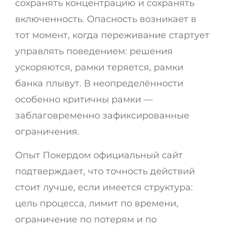
сохранять концентрацию и сохранять
включенность. Опасность возникает в
тот момент, когда переживание стартует
управлять поведением: решения
ускоряются, рамки теряется, рамки
банка плывут. В неопределённости
особенно критичны рамки —
заблаговременно зафиксированные
ограничения.
Опыт Покердом официальный сайт
подтверждает, что точность действий
стоит лучше, если имеется структура:
цель процесса, лимит по времени,
ограничение по потерям и по