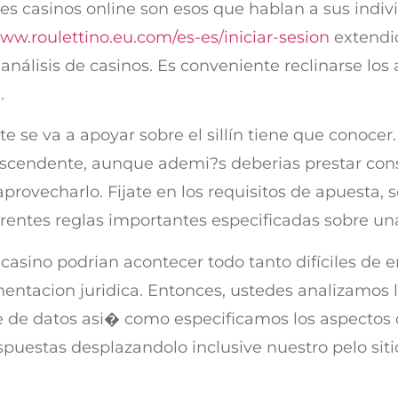
es casinos online son esos que hablan a sus indiv
www.roulettino.eu.com/es-es/iniciar-sesion
extendid
nálisis de casinos. Es conveniente reclinarse los
.
e se va a apoyar sobre el sillí­n tiene que conoce
 trascendente, aunque ademi?s deberias prestar con
aprovecharlo. Fijate en los requisitos de apuesta, s
entes reglas importantes especificadas sobre una
asino podrian acontecer todo tanto difíciles de e
entacion juridica. Entonces, ustedes analizamos 
e de datos asi� como especificamos los aspectos
stas desplazandolo inclusive nuestro pelo sitio.