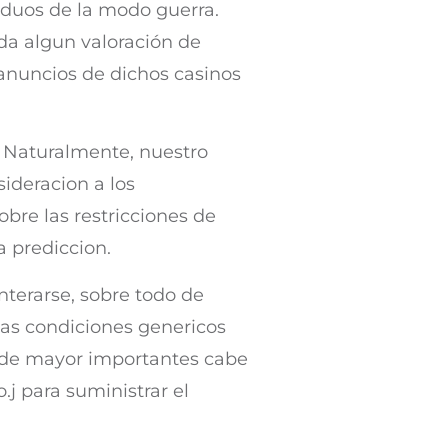
iduos de la modo guerra.
a algun valoración de
 anuncios de dichos casinos
r. Naturalmente, nuestro
sideracion a los
obre las restricciones de
 prediccion.
nterarse, sobre todo de
las condiciones genericos
 de mayor importantes cabe
j para suministrar el