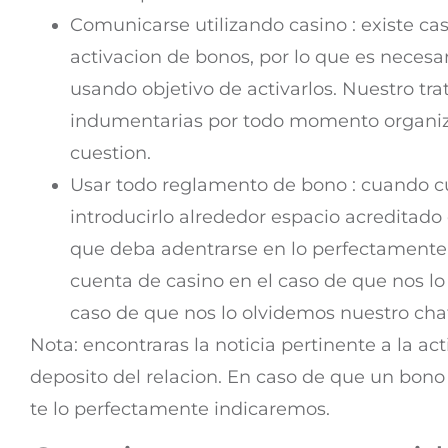
Comunicarse utilizando casino : existe ca
activacion de bonos, por lo que es necesa
usando objetivo de activarlos. Nuestro tra
indumentarias por todo momento organizac
cuestion.
Usar todo reglamento de bono : cuando c
introducirlo alrededor espacio acreditado 
que deba adentrarse en lo perfectamente d
cuenta de casino en el caso de que nos lo
caso de que nos lo olvidemos nuestro chat
Nota: encontraras la noticia pertinente a la ac
deposito del relacion. En caso de que un bono
te lo perfectamente indicaremos.