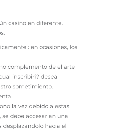
n casino en diferente.
s:
icamente : en ocasiones, los
como complemento de el arte
al inscribiri? desea
estro sometimiento.
enta.
ono la vez debido a estas
e, se debe accesar an una
os desplazandolo hacia el