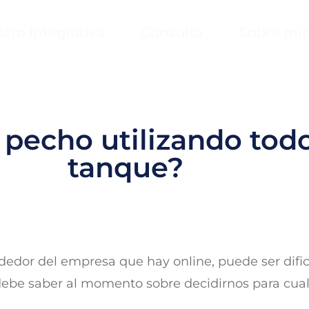
stro Integrativa
Consulta
Sobre mi
 pecho utilizando tod
tanque?
dor del empresa que hay online, puede ser difici
e debe saber al momento sobre decidirnos para cua