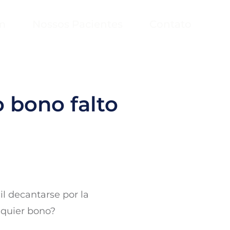
m
Nossos Pacientes
Contato
o bono falto
l decantarse por la
lquier bono?