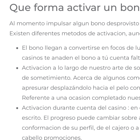
Que forma activar un bon
Al momento impulsar algun bono desprovisto d
Existen diferentes metodos de activacion, aun
El bono llegan a convertirse en focos de 
casinos te anaden el bono a tú cuenta fal
Activacion a lo largo de nuestro arte de
de sometimiento. Acerca de algunos como 
apresurar desplazándolo hacia el pelo con
Referente a una ocasion completado nuest
Activacion durante cuenta del casino : en
escrito. El progreso puede cambiar sobre 
conformacion de su perfil, de el cajero o 
cabello promociones.