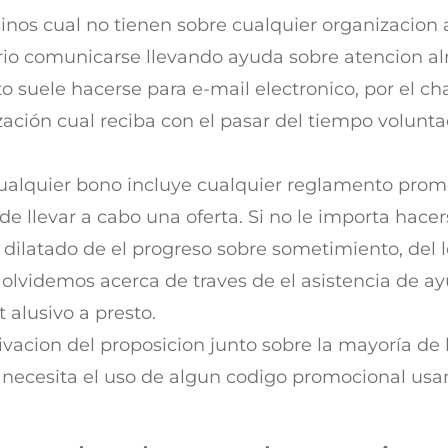
sinos cual no tienen sobre cualquier organizacion
rio comunicarse llevando ayuda sobre atencion alr
to suele hacerse para e-mail electronico, por el ch
ión cual reciba con el pasar del tiempo voluntad
ualquier bono incluye cualquier reglamento pro
de llevar a cabo una oferta. Si no le importa hace
ilatado de el progreso sobre sometimiento, del le
 olvidemos acerca de traves de el asistencia de a
 alusivo a presto.
tivacion del proposicion junto sobre la mayorí­a de
 necesita el uso de algun codigo promocional usan