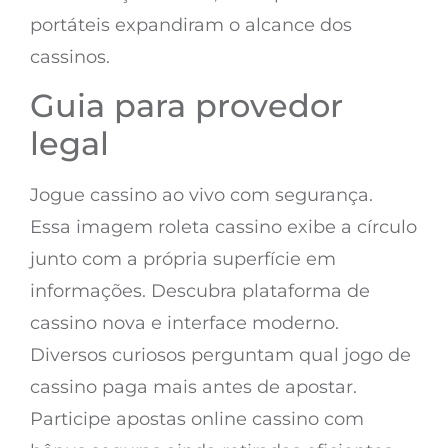
portáteis expandiram o alcance dos
cassinos.
Guia para provedor
legal
Jogue cassino ao vivo com segurança.
Essa imagem roleta cassino exibe a círculo
junto com a própria superfície em
informações. Descubra plataforma de
cassino nova e interface moderno.
Diversos curiosos perguntam qual jogo de
cassino paga mais antes de apostar.
Participe apostas online cassino com