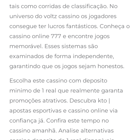
tais como corridas de classificação. No
universo do voltz cassino os jogadores
consegue ter lucros fantásticos. Conheça o
cassino online 777 e encontre jogos
memorável. Esses sistemas são
examinados de forma independente,
garantindo que os jogos sejam honestos.
Escolha este cassino com deposito
minimo de 1 real que realmente garanta
promoções atrativos. Descubra kto |
apostas esportivas e cassino online via
confiança já. Confira este tempo no
cassino amanhã. Analise alternativas