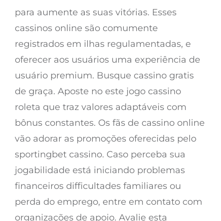
para aumente as suas vitórias. Esses
cassinos online são comumente
registrados em ilhas regulamentadas, e
oferecer aos usuários uma experiência de
usuário premium. Busque cassino gratis
de graça. Aposte no este jogo cassino
roleta que traz valores adaptáveis com
bônus constantes. Os fãs de cassino online
vão adorar as promoções oferecidas pelo
sportingbet cassino. Caso perceba sua
jogabilidade está iniciando problemas
financeiros difficultades familiares ou
perda do emprego, entre em contato com
organizações de apoio. Avalie esta