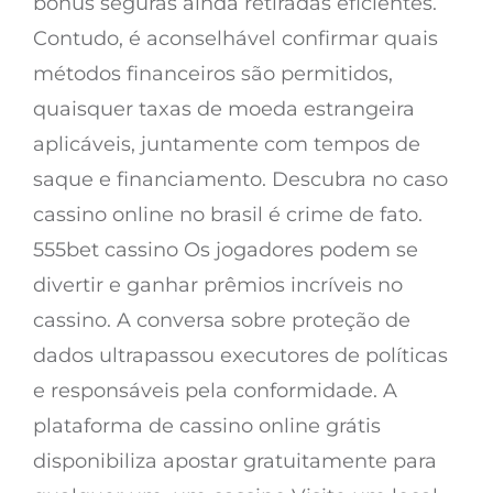
bônus seguras ainda retiradas eficientes.
Contudo, é aconselhável confirmar quais
métodos financeiros são permitidos,
quaisquer taxas de moeda estrangeira
aplicáveis, juntamente com tempos de
saque e financiamento. Descubra no caso
cassino online no brasil é crime de fato.
555bet cassino Os jogadores podem se
divertir e ganhar prêmios incríveis no
cassino. A conversa sobre proteção de
dados ultrapassou executores de políticas
e responsáveis pela conformidade. A
plataforma de cassino online grátis
disponibiliza apostar gratuitamente para