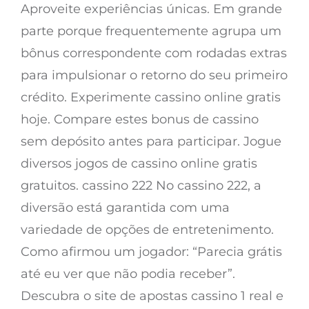
Aproveite experiências únicas. Em grande
parte porque frequentemente agrupa um
bônus correspondente com rodadas extras
para impulsionar o retorno do seu primeiro
crédito. Experimente cassino online gratis
hoje. Compare estes bonus de cassino
sem depósito antes para participar. Jogue
diversos jogos de cassino online gratis
gratuitos. cassino 222 No cassino 222, a
diversão está garantida com uma
variedade de opções de entretenimento.
Como afirmou um jogador: “Parecia grátis
até eu ver que não podia receber”.
Descubra o site de apostas cassino 1 real e