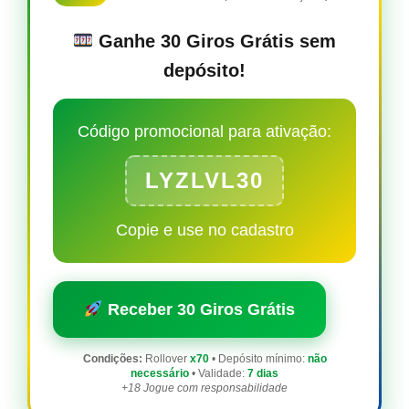
Ganhe 30 Giros Grátis sem
depósito!
Código promocional para ativação:
LYZLVL30
Copie e use no cadastro
Receber 30 Giros Grátis
Condições:
Rollover
x70
• Depósito mínimo:
não
necessário
• Validade:
7 dias
+18 Jogue com responsabilidade