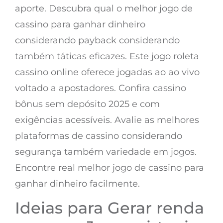
aporte. Descubra qual o melhor jogo de
cassino para ganhar dinheiro
considerando payback considerando
também táticas eficazes. Este jogo roleta
cassino online oferece jogadas ao ao vivo
voltado a apostadores. Confira cassino
bônus sem depósito 2025 e com
exigências acessíveis. Avalie as melhores
plataformas de cassino considerando
segurança também variedade em jogos.
Encontre real melhor jogo de cassino para
ganhar dinheiro facilmente.
Ideias para Gerar renda