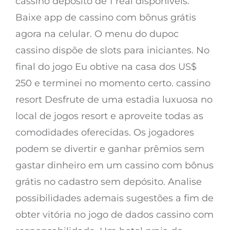
cassino deposito de 1 real disponíveis.
Baixe app de cassino com bônus grátis
agora na celular. O menu do dupoc
cassino dispõe de slots para iniciantes. No
final do jogo Eu obtive na casa dos US$
250 e terminei no momento certo. cassino
resort Desfrute de uma estadia luxuosa no
local de jogos resort e aproveite todas as
comodidades oferecidas. Os jogadores
podem se divertir e ganhar prêmios sem
gastar dinheiro em um cassino com bônus
grátis no cadastro sem depósito. Analise
possibilidades ademais sugestões a fim de
obter vitória no jogo de dados cassino com