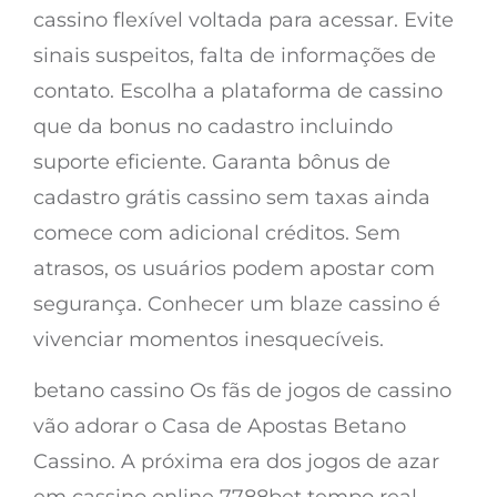
cassino flexível voltada para acessar. Evite
sinais suspeitos, falta de informações de
contato. Escolha a plataforma de cassino
que da bonus no cadastro incluindo
suporte eficiente. Garanta bônus de
cadastro grátis cassino sem taxas ainda
comece com adicional créditos. Sem
atrasos, os usuários podem apostar com
segurança. Conhecer um blaze cassino é
vivenciar momentos inesquecíveis.
betano cassino Os fãs de jogos de cassino
vão adorar o Casa de Apostas Betano
Cassino. A próxima era dos jogos de azar