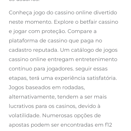
Conheça jogo do cassino online divertido
neste momento. Explore o betfair cassino
e jogar com proteção. Compare a
plataforma de cassino que paga no
cadastro reputada. Um catálogo de jogos
cassino online entregam entretenimento
contínuo para jogadores. seguir essas
etapas, terá uma experiência satisfatória.
Jogos baseados em rodadas,
alternativamente, tendem a ser mais
lucrativos para os casinos, devido à
volatilidade. Numerosas opções de
apostas podem ser encontradas em f12