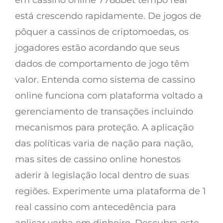
em cassino online 7788bet tempo real
está crescendo rapidamente. De jogos de
pôquer a cassinos de criptomoedas, os
jogadores estão acordando que seus
dados de comportamento de jogo têm
valor. Entenda como sistema de cassino
online funciona com plataforma voltado a
gerenciamento de transações incluindo
mecanismos para proteção. A aplicação
das políticas varia de nação para nação,
mas sites de cassino online honestos
aderir à legislação local dentro de suas
regiões. Experimente uma plataforma de 1
real cassino com antecedência para