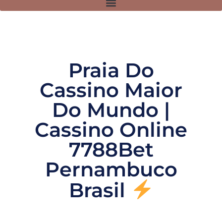
Praia Do
Cassino Maior
Do Mundo |
Cassino Online
7788Bet
Pernambuco
Brasil