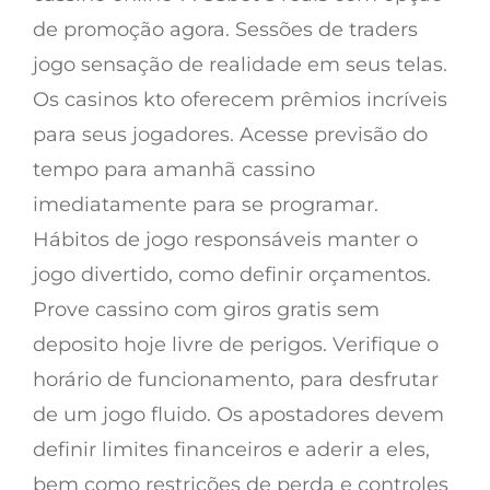
de promoção agora. Sessões de traders
jogo sensação de realidade em seus telas.
Os casinos kto oferecem prêmios incríveis
para seus jogadores. Acesse previsão do
tempo para amanhã cassino
imediatamente para se programar.
Hábitos de jogo responsáveis manter o
jogo divertido, como definir orçamentos.
Prove cassino com giros gratis sem
deposito hoje livre de perigos. Verifique o
horário de funcionamento, para desfrutar
de um jogo fluido. Os apostadores devem
definir limites financeiros e aderir a eles,
bem como restrições de perda e controles