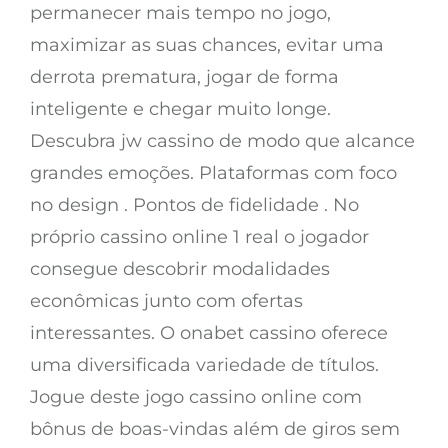
permanecer mais tempo no jogo,
maximizar as suas chances, evitar uma
derrota prematura, jogar de forma
inteligente e chegar muito longe.
Descubra jw cassino de modo que alcance
grandes emoções. Plataformas com foco
no design . Pontos de fidelidade . No
próprio cassino online 1 real o jogador
consegue descobrir modalidades
econômicas junto com ofertas
interessantes. O onabet cassino oferece
uma diversificada variedade de títulos.
Jogue deste jogo cassino online com
bônus de boas-vindas além de giros sem