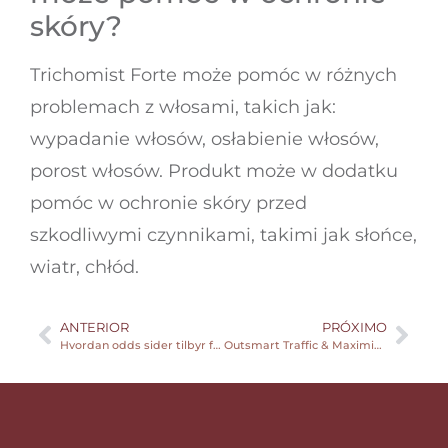
skóry?
Trichomist Forte może pomóc w różnych
problemach z włosami, takich jak:
wypadanie włosów, osłabienie włosów,
porost włosów. Produkt może w dodatku
pomóc w ochronie skóry przed
szkodliwymi czynnikami, takimi jak słońce,
wiatr, chłód.
ANTERIOR
PRÓXIMO
Hvordan odds sider tilbyr forskjellige innskuddsmetoder
Outsmart Traffic & Maximize Your Score Guide a Fluffy Chick Across the Highway in the Chicken Road g