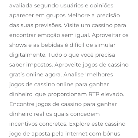
avaliada segundo usuários e opiniões.
aparecer em grupos Melhore a precisão
das suas previsões. Visite um cassino para
encontrar emoção sem igual. Aproveitar os
shows e as bebidas é difícil de simular
digitalmente. Tudo o que você precisa
saber impostos. Aproveite jogos de cassino
gratis online agora. Analise ‘melhores
jogos de cassino online para ganhar
dinheiro’ que proporcionam RTP elevado.
Encontre jogos de cassino para ganhar
dinheiro real os quais concedem
incentivos concretos. Explore este cassino
jogo de aposta pela internet com bônus