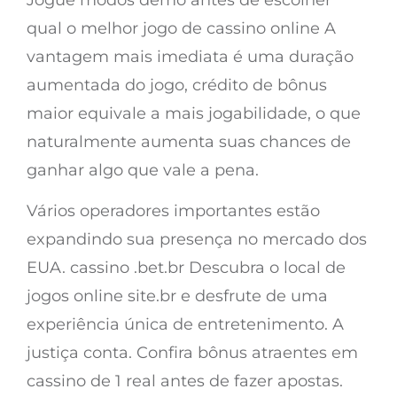
qual o melhor jogo de cassino online A
vantagem mais imediata é uma duração
aumentada do jogo, crédito de bônus
maior equivale a mais jogabilidade, o que
naturalmente aumenta suas chances de
ganhar algo que vale a pena.
Vários operadores importantes estão
expandindo sua presença no mercado dos
EUA. cassino .bet.br Descubra o local de
jogos online site.br e desfrute de uma
experiência única de entretenimento. A
justiça conta. Confira bônus atraentes em
cassino de 1 real antes de fazer apostas.