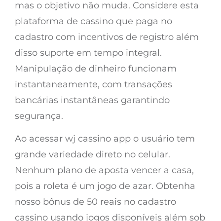
mas o objetivo não muda. Considere esta
plataforma de cassino que paga no
cadastro com incentivos de registro além
disso suporte em tempo integral.
Manipulação de dinheiro funcionam
instantaneamente, com transações
bancárias instantâneas garantindo
segurança.
Ao acessar wj cassino app o usuário tem
grande variedade direto no celular.
Nenhum plano de aposta vencer a casa,
pois a roleta é um jogo de azar. Obtenha
nosso bônus de 50 reais no cadastro
cassino usando jogos disponíveis além sob