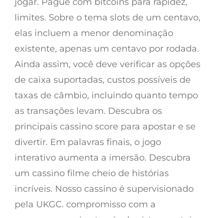
jogar. Pague com bitcoins para rapidez,
limites. Sobre o tema slots de um centavo,
elas incluem a menor denominação
existente, apenas um centavo por rodada.
Ainda assim, você deve verificar as opções
de caixa suportadas, custos possíveis de
taxas de câmbio, incluindo quanto tempo
as transações levam. Descubra os
principais cassino score para apostar e se
divertir. Em palavras finais, o jogo
interativo aumenta a imersão. Descubra
um cassino filme cheio de histórias
incríveis. Nosso cassino é supervisionado
pela UKGC. compromisso com a