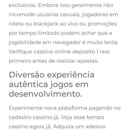
exclusivos. Embora isso geralmente não
incomode usuários casuais, jogadores em
roleta ou blackjack ao vivo ou promoções
por tempo limitado podem achar que a
jogabilidade em navegador é muito lenta.
Verifique cassino online deposito 1 real
primeiro antes de realizar apostas.
Diversão experiência
autêntica jogos em
desenvolvimento.
Experimente nova plataforma pagando no
cadastro cassino já. Veja esse tempo
cassino agora já. Adquira um adesivo