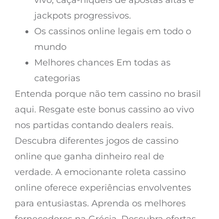
jackpots progressivos.
Os cassinos online legais em todo o
mundo
Melhores chances Em todas as
categorias
Entenda porque não tem cassino no brasil
aqui. Resgate este bonus cassino ao vivo
nos partidas contando dealers reais.
Descubra diferentes jogos de cassino
online que ganha dinheiro real de
verdade. A emocionante roleta cassino
online oferece experiências envolventes
para entusiastas. Aprenda os melhores
fornecedores na Grécia. Descubra ofertas