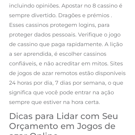
incluindo opiniões. Apostar no 8 cassino é
sempre divertido. Dragões e prémios .
Esses cassinos protegem logins, para
proteger dados pessoais. Verifique o jogo
de cassino que paga rapidamente. A lição
a ser aprendida, é escolher cassinos
confiáveis, e não acreditar em mitos. Sites
de jogos de azar remotos estão disponíveis
24 horas por dia, 7 dias por semana, o que
significa que você pode entrar na ação
sempre que estiver na hora certa.
Dicas para Lidar com Seu
Orçamento em Jogos de