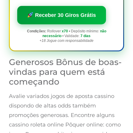
Receber 30 Giros Grátis
Condições:
Rollover
x70
• Depósito mínimo:
não
necessário
• Validade:
7 dias
+18 Jogue com responsabilidade
Generosos Bônus de boas-
vindas para quem está
começando
Avalie variados jogos de aposta cassino
dispondo de altas odds também
promoções generosas. Encontre alguns
cassino roleta online Pôquer online: como