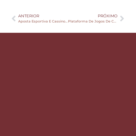
ANTERIOR
PRÓXIMO
Aposta Esportiva E Cassino Tudo Via Pix – Cassino Online Carlinhos Maia em Recife ♠️
Plataforma De Jogos De Cassino
Cas