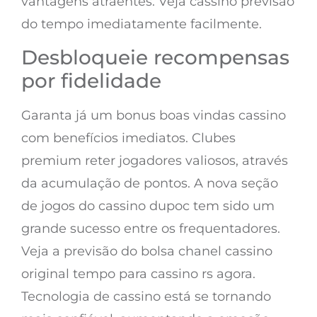
vantagens atraentes. Veja cassino previsão
do tempo imediatamente facilmente.
Desbloqueie recompensas
por fidelidade
Garanta já um bonus boas vindas cassino
com benefícios imediatos. Clubes
premium reter jogadores valiosos, através
da acumulação de pontos. A nova seção
de jogos do cassino dupoc tem sido um
grande sucesso entre os frequentadores.
Veja a previsão do bolsa chanel cassino
original tempo para cassino rs agora.
Tecnologia de cassino está se tornando