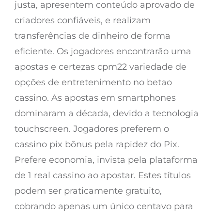
justa, apresentem conteúdo aprovado de
criadores confiáveis, e realizam
transferências de dinheiro de forma
eficiente. Os jogadores encontrarão uma
apostas e certezas cpm22 variedade de
opções de entretenimento no betao
cassino. As apostas em smartphones
dominaram a década, devido a tecnologia
touchscreen. Jogadores preferem o
cassino pix bônus pela rapidez do Pix.
Prefere economia, invista pela plataforma
de 1 real cassino ao apostar. Estes títulos
podem ser praticamente gratuito,
cobrando apenas um único centavo para