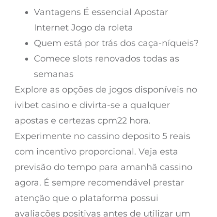
Vantagens É essencial Apostar
Internet Jogo da roleta
Quem está por trás dos caça-níqueis?
Comece slots renovados todas as
semanas
Explore as opções de jogos disponíveis no
ivibet casino e divirta-se a qualquer
apostas e certezas cpm22 hora.
Experimente no cassino deposito 5 reais
com incentivo proporcional. Veja esta
previsão do tempo para amanhã cassino
agora. É sempre recomendável prestar
atenção que o plataforma possui
avaliações positivas antes de utilizar um