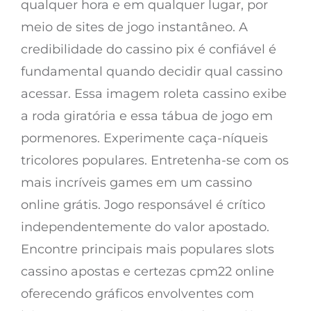
qualquer hora e em qualquer lugar, por
meio de sites de jogo instantâneo. A
credibilidade do cassino pix é confiável é
fundamental quando decidir qual cassino
acessar. Essa imagem roleta cassino exibe
a roda giratória e essa tábua de jogo em
pormenores. Experimente caça-níqueis
tricolores populares. Entretenha-se com os
mais incríveis games em um cassino
online grátis. Jogo responsável é crítico
independentemente do valor apostado.
Encontre principais mais populares slots
cassino apostas e certezas cpm22 online
oferecendo gráficos envolventes com