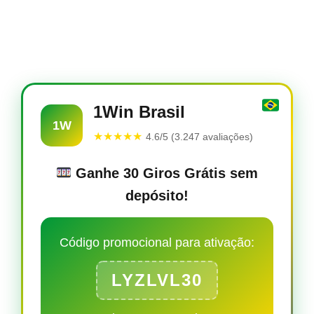
1Win Brasil
1W
★★★★★
4.6/5 (3.247 avaliações)
Ganhe 30 Giros Grátis sem
depósito!
Código promocional para ativação:
LYZLVL30