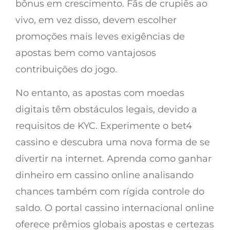
bônus em crescimento. Fãs de crupiês ao
vivo, em vez disso, devem escolher
promoções mais leves exigências de
apostas bem como vantajosos
contribuições do jogo.
No entanto, as apostas com moedas
digitais têm obstáculos legais, devido a
requisitos de KYC. Experimente o bet4
cassino e descubra uma nova forma de se
divertir na internet. Aprenda como ganhar
dinheiro em cassino online analisando
chances também com rígida controle do
saldo. O portal cassino internacional online
oferece prêmios globais apostas e certezas