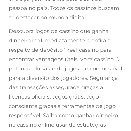
pessoa no país. Todos os cassinos buscam
se destacar no mundo digital.
Descubra jogos de cassino que ganha
dinheiro real imediatamente. Confira a
respeito de depósito 1 real cassino para
encontrar vantagens úteis. voltz cassino O
potência do salão de jogos é o combustível
para a diversão dos jogadores. Segurança
das transações assegurada graças a
licenças oficiais. Jogos grátis. Jogo
consciente graças a ferramentas de jogo
responsável. Saiba como ganhar dinheiro
no cassino online usando estratégias