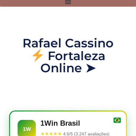
Rafael Cassino
Fortaleza
Online ➤
1Win Brasil
1W
★★★★★
4.6/5 (3.247 avaliações)