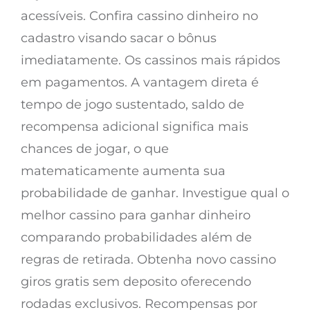
acessíveis. Confira cassino dinheiro no
cadastro visando sacar o bônus
imediatamente. Os cassinos mais rápidos
em pagamentos. A vantagem direta é
tempo de jogo sustentado, saldo de
recompensa adicional significa mais
chances de jogar, o que
matematicamente aumenta sua
probabilidade de ganhar. Investigue qual o
melhor cassino para ganhar dinheiro
comparando probabilidades além de
regras de retirada. Obtenha novo cassino
giros gratis sem deposito oferecendo
rodadas exclusivos. Recompensas por