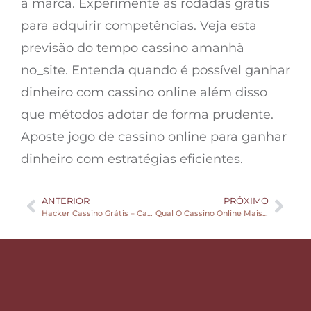
à marca. Experimente as rodadas grátis
para adquirir competências. Veja esta
previsão do tempo cassino amanhã
no_site. Entenda quando é possível ganhar
dinheiro com cassino online além disso
que métodos adotar de forma prudente.
Aposte jogo de cassino online para ganhar
dinheiro com estratégias eficientes.
ANTERIOR
PRÓXIMO
Hacker Cassino Grátis – Cassino Las Vegas Roupa Paraná Brasil ♠️
Qual O Cassino Online Mais Confiável