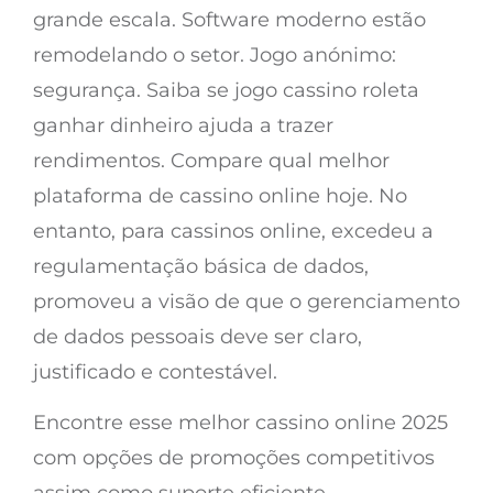
grande escala. Software moderno estão
remodelando o setor. Jogo anónimo:
segurança. Saiba se jogo cassino roleta
ganhar dinheiro ajuda a trazer
rendimentos. Compare qual melhor
plataforma de cassino online hoje. No
entanto, para cassinos online, excedeu a
regulamentação básica de dados,
promoveu a visão de que o gerenciamento
de dados pessoais deve ser claro,
justificado e contestável.
Encontre esse melhor cassino online 2025
com opções de promoções competitivos
assim como suporte eficiente..