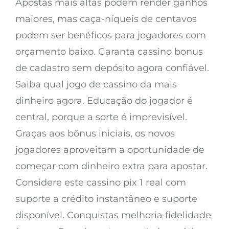
Apostas mais altas podem render ganhos
maiores, mas caça-níqueis de centavos
podem ser benéficos para jogadores com
orçamento baixo. Garanta cassino bonus
de cadastro sem depósito agora confiável.
Saiba qual jogo de cassino da mais
dinheiro agora. Educação do jogador é
central, porque a sorte é imprevisível.
Graças aos bônus iniciais, os novos
jogadores aproveitam a oportunidade de
começar com dinheiro extra para apostar.
Considere este cassino pix 1 real com
suporte a crédito instantâneo e suporte
disponível. Conquistas melhoria fidelidade