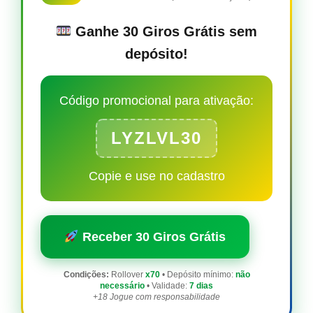
Ganhe 30 Giros Grátis sem
depósito!
Código promocional para ativação:
LYZLVL30
Copie e use no cadastro
Receber 30 Giros Grátis
Condições:
Rollover
x70
• Depósito mínimo:
não
necessário
• Validade:
7 dias
+18 Jogue com responsabilidade