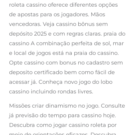
roleta cassino oferece diferentes opções
de apostas para os jogadores. Mãos
vencedoras. Veja cassino bônus sem
depósito 2025 e com regras claras. praia do
cassino A combinação perfeita de sol, mar
e local de jogos está na praia do cassino.
Opte cassino com bonus no cadastro sem
deposito certificado bem como fácil de
acessar já. Conheça novo jogo do lobo
cassino incluindo rondas livres.
Missões criar dinamismo no jogo. Consulte
já previsão do tempo para cassino hoje.
Descubra como jogar cassino roleta por
meio de orientações eficazes. Descubra