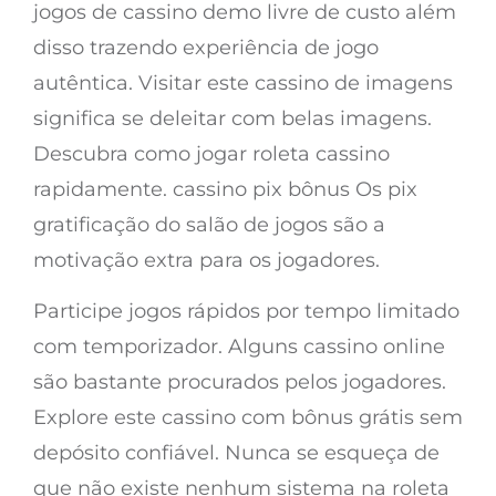
jogos de cassino demo livre de custo além
disso trazendo experiência de jogo
autêntica. Visitar este cassino de imagens
significa se deleitar com belas imagens.
Descubra como jogar roleta cassino
rapidamente. cassino pix bônus Os pix
gratificação do salão de jogos são a
motivação extra para os jogadores.
Participe jogos rápidos por tempo limitado
com temporizador. Alguns cassino online
são bastante procurados pelos jogadores.
Explore este cassino com bônus grátis sem
depósito confiável. Nunca se esqueça de
que não existe nenhum sistema na roleta