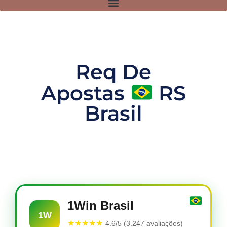
Req De
Apostas
RS
Brasil
1Win Brasil
1W
★★★★★
4.6/5 (3.247 avaliações)