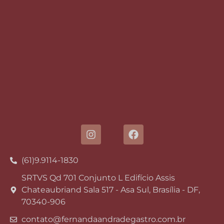
(61)9.9114-1830
SRTVS Qd 701 Conjunto L Edifício Assis
Chateaubriand Sala 517 - Asa Sul, Brasília - DF,
70340-906
contato@fernandaandradegastro.com.br