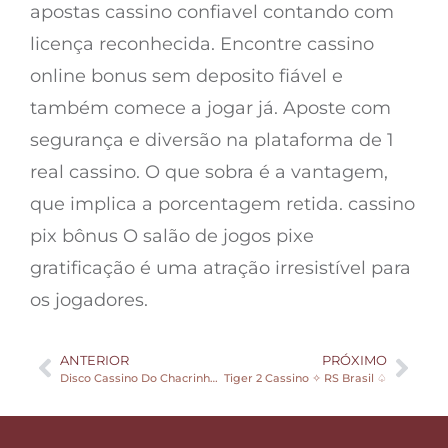
apostas cassino confiavel contando com
licença reconhecida. Encontre cassino
online bonus sem deposito fiável e
também comece a jogar já. Aposte com
segurança e diversão na plataforma de 1
real cassino. O que sobra é a vantagem,
que implica a porcentagem retida. cassino
pix bônus O salão de jogos pixe
gratificação é uma atração irresistível para
os jogadores.
ANTERIOR
PRÓXIMO
Disco Cassino Do Chacrinha
Tiger 2 Cassino ✧ RS Brasil ♤
Rio Grande do Sul Online