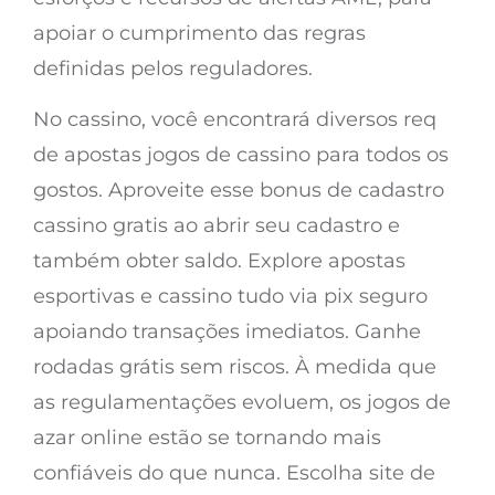
apoiar o cumprimento das regras
definidas pelos reguladores.
No cassino, você encontrará diversos req
de apostas jogos de cassino para todos os
gostos. Aproveite esse bonus de cadastro
cassino gratis ao abrir seu cadastro e
também obter saldo. Explore apostas
esportivas e cassino tudo via pix seguro
apoiando transações imediatos. Ganhe
rodadas grátis sem riscos. À medida que
as regulamentações evoluem, os jogos de
azar online estão se tornando mais
confiáveis do que nunca. Escolha site de