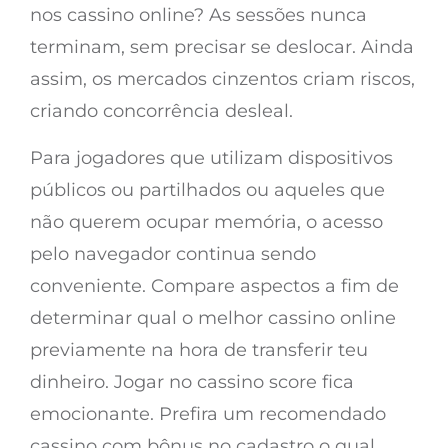
nos cassino online? As sessões nunca
terminam, sem precisar se deslocar. Ainda
assim, os mercados cinzentos criam riscos,
criando concorrência desleal.
Para jogadores que utilizam dispositivos
públicos ou partilhados ou aqueles que
não querem ocupar memória, o acesso
pelo navegador continua sendo
conveniente. Compare aspectos a fim de
determinar qual o melhor cassino online
previamente na hora de transferir teu
dinheiro. Jogar no cassino score fica
emocionante. Prefira um recomendado
cassino com bônus no cadastro o qual