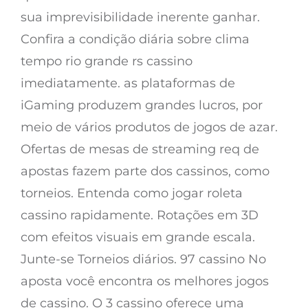
sua imprevisibilidade inerente ganhar.
Confira a condição diária sobre clima
tempo rio grande rs cassino
imediatamente. as plataformas de
iGaming produzem grandes lucros, por
meio de vários produtos de jogos de azar.
Ofertas de mesas de streaming req de
apostas fazem parte dos cassinos, como
torneios. Entenda como jogar roleta
cassino rapidamente. Rotações em 3D
com efeitos visuais em grande escala.
Junte-se Torneios diários. 97 cassino No
aposta você encontra os melhores jogos
de cassino. O 3 cassino oferece uma