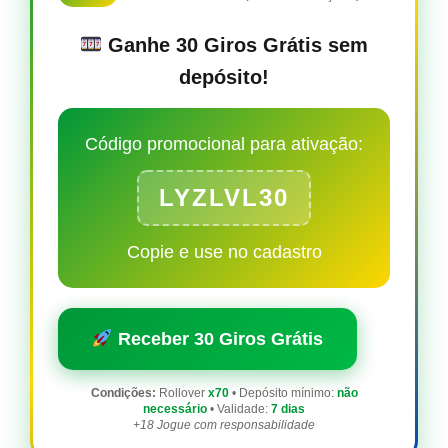
Ganhe 30 Giros Grátis sem
depósito!
Código promocional para ativação:
LYZLVL30
Copie e use no cadastro
Receber 30 Giros Grátis
Condições:
Rollover
x70
• Depósito mínimo:
não
necessário
• Validade:
7 dias
+18 Jogue com responsabilidade