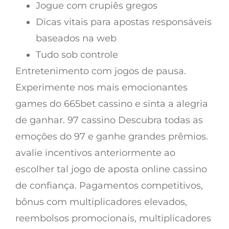
Jogue com crupiês gregos
Dicas vitais para apostas responsáveis
baseados na web
Tudo sob controle
Entretenimento com jogos de pausa.
Experimente nos mais emocionantes
games do 665bet cassino e sinta a alegria
de ganhar. 97 cassino Descubra todas as
emoções do 97 e ganhe grandes prêmios.
avalie incentivos anteriormente ao
escolher tal jogo de aposta online cassino
de confiança. Pagamentos competitivos,
bônus com multiplicadores elevados,
reembolsos promocionais, multiplicadores